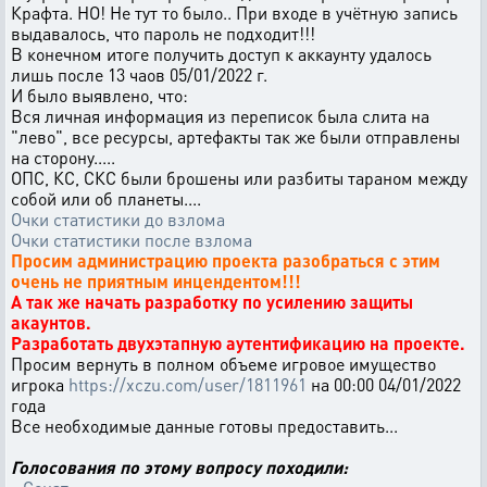
Крафта. НО! Не тут то было.. При входе в учётную запись
выдавалось, что пароль не подходит!!!
В конечном итоге получить доступ к аккаунту удалось
лишь после 13 чаов 05/01/2022 г.
И было выявлено, что:
Вся личная информация из переписок была слита на
"лево", все ресурсы, артефакты так же были отправлены
на сторону.....
ОПС, КС, СКС были брошены или разбиты тараном между
собой или об планеты....
Очки статистики до взлома
Очки статистики после взлома
Просим администрацию проекта разобраться с этим
очень не приятным инцендентом!!!
А так же начать разработку по усилению защиты
акаунтов.
Разработать двухэтапную аутентификацию на проекте.
Просим вернуть в полном объеме игровое имущество
игрока
https://xczu.com/user/1811961
на 00:00 04/01/2022
года
Все необходимые данные готовы предоставить...
Голосования по этому вопросу походили: