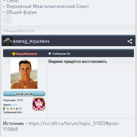
-
Сенат
-
Верховный Межгалактический Совет
-
Общий форум
9 Января 2022 23:16:05
Andrejj_Krjuchkov
Источник -
https://xcraft.ru/forum/topic_51053#post-
915868