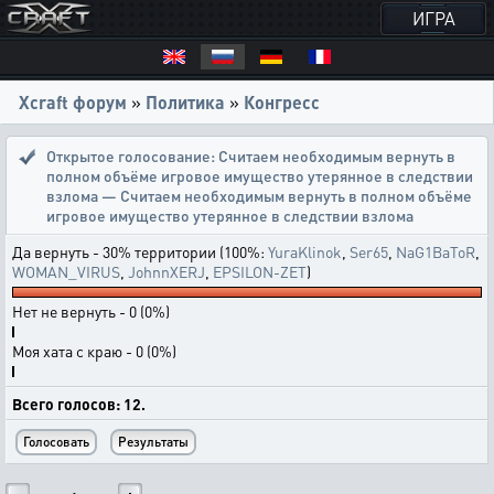
ИГРА
Xcraft форум
»
Политика
»
Конгресс
Открытое голосование:
Считаем необходимым вернуть в
полном объёме игровое имущество утерянное в следствии
взлома — Считаем необходимым вернуть в полном объёме
игровое имущество утерянное в следствии взлома
Да вернуть - 30% территории (100%:
YuraKlinok
,
Ser65
,
NaG1BaToR
,
WOMAN_VIRUS
,
JohnnXERJ
,
EPSILON-ZET
)
Нет не вернуть - 0 (0%)
Моя хата с краю - 0 (0%)
Всего голосов: 12.