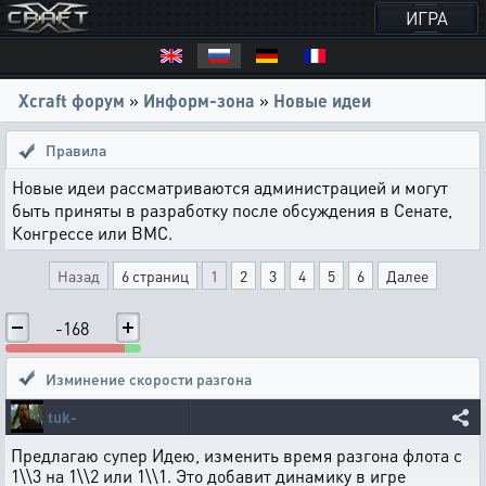
ИГРА
Xcraft форум
»
Информ-зона
»
Новые идеи
Правила
Новые идеи рассматриваются администрацией и могут
быть приняты в разработку после обсуждения в Сенате,
Конгрессе или ВМС.
Назад
6 страниц
1
2
3
4
5
6
Далее
-168
Изминение скорости разгона
tuk-
Предлагаю супер Идею, изменить время разгона флота с
1\\3 на 1\\2 или 1\\1. Это добавит динамику в игре