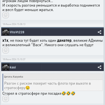
игрокам лицом повернуться...
И скорость разгона уменьшится и выработка поднимется
и весп будет меньше жраться.
18 Июня 2024 15:08:13
VitoVt228
x1x
, не пока тут будет хоть один
данатер
, великие АДмины
и великолепный "Вася". Никого они слушать не будут
18 Июня 2024 15:10:37
kasi
Цитата: Kazyavka
Разгон с риском похерит часть флота при выхоте в
стратосферу🤤
Сгорел в стратосфере при посадке🤣🤣🤣