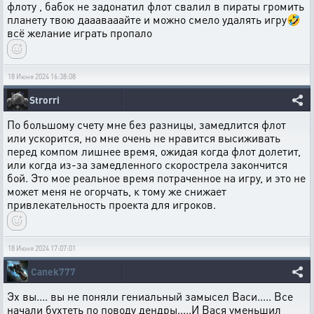
флоту , бабок не задонатил флот свалил в пираты громить
планету твою дааавааайте и можно смело удалять игру🤣
всё желание играть пропало
18 Июня 2024 16:38:08
Strorri
По большому счету мне без разницы, замедлится флот
или ускорится, но мне очень не нравится высиживать
перед компом лишнее время, ожидая когда флот долетит,
или когда из-за замедленного скорострела закончится
бой. Это мое реальное время потраченное на игру, и это не
может меня не огорчать, к тому же снижает
привлекательность проекта для игроков.
18 Июня 2024 17:07:01
Canek777
Эх вы.... вы не поняли гениальный замысел Васи..... Все
начали бухтеть по поводу дендры.....И Вася уменьшил