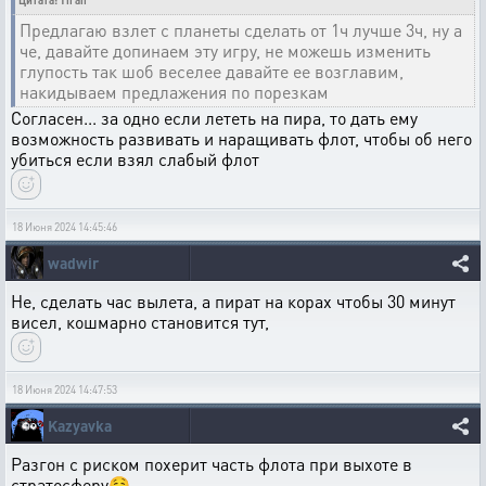
Цитата: Tiran
Предлагаю взлет с планеты сделать от 1ч лучше 3ч, ну а
че, давайте допинаем эту игру, не можешь изменить
глупость так шоб веселее давайте ее возглавим,
накидываем предлажения по порезкам
Согласен... за одно если лететь на пира, то дать ему
возможность развивать и наращивать флот, чтобы об него
убиться если взял слабый флот
18 Июня 2024 14:45:46
wadwir
Не, сделать час вылета, а пират на корах чтобы 30 минут
висел, кошмарно становится тут,
18 Июня 2024 14:47:53
Kazyavka
Разгон с риском похерит часть флота при выхоте в
стратосферу🤤