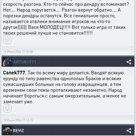
скорость разгона. Кто-то сейчас про дендру вспоминает?
Нет.... Народ поругается.... Разгон вернут обратно.... А
порезки дендры останутся. Все гениальное просто,
называется отвлеки внимание игроков на что-то
другое)))))) Вася МОЛОДЕЦ!!!!! Вот только игра от таких
твоих решений лучше не становится!!!!!!
18 Июня 2024 17:10:58
ARTUR1971
Canek777
, Так по всему миру делается. Вводят всякую
ерунду по типу равенства однополых браков и всяких
сумасшедших больных на голову извращенцев, а тем
временем свои темы проталкивают незаметно. Народ
начинает бороться с самым омерзительным, а менее не
замечает уже.
18 Июня 2024 17:13:15
REVIZ