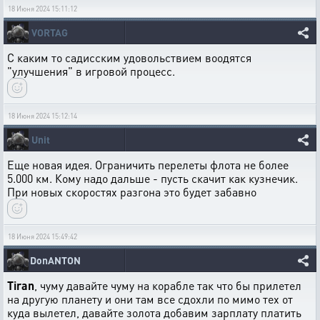
18 Июня 2024 15:11:12
VORTAG
С каким то садисским удовольствием воодятся
"улучшения" в игровой процесс.
18 Июня 2024 15:12:14
Unit
Еще новая идея. Ограничить перелеты флота не более
5.000 км. Кому надо дальше - пусть скачит как кузнечик.
При новых скоростях разгона это будет забавно
18 Июня 2024 15:49:42
DonANTON
Tiran
, чуму давайте чуму на корабле так что бы прилетел
на другую планету и они там все сдохли по мимо тех от
куда вылетел, давайте золота добавим зарплату платить