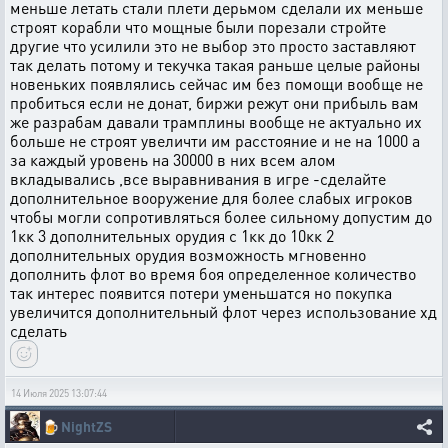
меньше летать стали плети дерьмом сделали их меньше
строят корабли что мощные были порезали стройте
другие что усилили это не выбор это просто заставляют
так делать потому и текучка такая раньше целые районы
новеньких появлялись сейчас им без помощи вообще не
пробиться если не донат, биржи режут они прибыль вам
же разрабам давали трамплины вообще не актуально их
больше не строят увеличти им расстояние и не на 1000 а
за каждый уровень на 30000 в них всем алом
вкладывались ,все выравнивания в игре -сделайте
дополнительное вооружение для более слабых игроков
чтобы могли сопротивляться более сильному допустим до
1кк 3 дополнительных орудия с 1кк до 10кк 2
дополнительных орудия возможность мгновенно
дополнить флот во время боя определенное количество
так интерес появится потери уменьшатся но покупка
увеличится дополнительный флот через использование хд
сделать
14 Июля 2025 13:07:44
🍺
NightZS