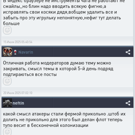
В яндекс браузере не инструменты чата не работают не
смайлы,,но блин надо вводить всякую фигню,а
исправлять свои косяки дядя,вобщем удалить все и
забыть про эту игрульку непонятную,нефиг тут делать
больше
15 Июля 2025 05:40:54
🍷
Navarin
Отличная работа модераторов думаю тему можно
закривать, смысл темы в которой 5-й день подряд
подтираються все посты
20 Июля 2025 07:02:10
neftin
какой смысл атакеры стали фермой прикольно .штоб их
долить не прикольно для этого был делан флот теперь
тупо весит в бесконечной колонизации