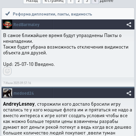
Назад
4 страниц
1
2
3
4
Реформа дипломатии
,
пакты, видимость
RedBarmaley
В самое ближайшее время будут упразднены Пакты о
ненападении.
Также будет убрана возможность отключения видимости
объекта для друзей.
Upd: 25-07-10 Введено.
7 Июля 2025 09:57:16
medoed24
AndreyLesnoy
, сторожили кого достало бросили игру
остались те у кого мощные флота им и прятаться не надо а
вместо интереса к игре хотят создать условия чтобы все
как можно больше теряли цены взвинчены разрабы
думают вот деньги рекой потекут а ведь когда все дешево
большее количество людей покупают ,ввели туман