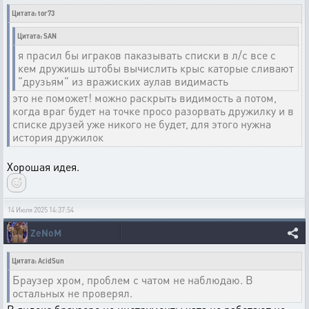
Цитата: tor73
Цитата: SAN
я прасил бы играков паказывать списки в л/с все с
кем дружишь штобы вычислить крыс каторые сливают
"друзьям" из вражиских аулав видимасть
это не поможет! можно раскрыть видимость а потом,
когда враг будет на точке просо разорвать дружилку и в
списке друзей уже никого не будет, для этого нужна
история дружилок
Хорошая идея.
14 Июля 2025 14:37:54
ZeNoM
Цитата: AcidSun
Браузер хром, проблем с чатом не наблюдаю. В
остальных не проверял.