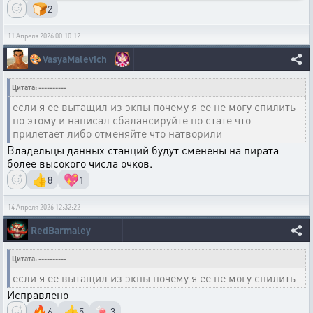
🍞
2
11 Апреля 2026 00:10:12
🎨
VasyaMalevich
Цитата: ----------
если я ее вытащил из экпы почему я ее не могу спилить
по этому и написал сбалансируйте по стате что
прилетает либо отменяйте что натворили
Владельцы данных станций будут сменены на пирата
более высокого числа очков.
👍
💖
8
1
14 Апреля 2026 12:32:22
RedBarmaley
Цитата: ----------
если я ее вытащил из экпы почему я ее не могу спилить
Исправлено
🔥
👍
🍬
6
5
3