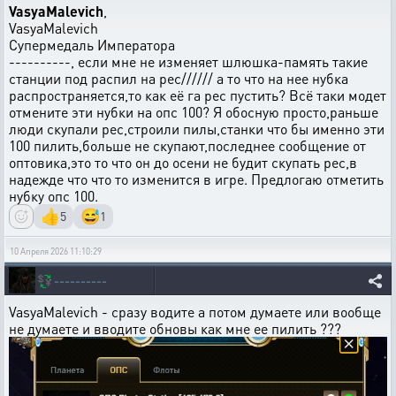
VasyaMalevich
,
VasyaMalevich
Супермедаль Императора
----------, если мне не изменяет шлюшка-память такие
станции под распил на рес////// а то что на нее нубка
распространяется,то как её га рес пустить? Всё таки модет
отмените эти нубки на опс 100? Я обосную просто,раньше
люди скупали рес,строили пилы,станки что бы именно эти
100 пилить,больше не скупают,последнее сообщение от
оптовика,это то что он до осени не будит скупать рес,в
надежде что что то изменится в игре. Предлогаю отметить
нубку опс 100.
👍
😅
5
1
10 Апреля 2026 11:10:29
💱
----------
VasyaMalevich - сразу водите а потом думаете или вообще
не думаете и вводите обновы как мне ее пилить ???