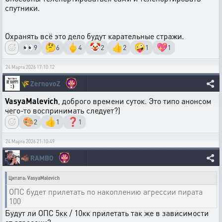
спутники.
Охранять всё это дело будут карательные стражи.
👀
🤔
🖕
🤡
👍
🤪
💖
9
6
4
2
2
1
1
24 Марта 2026 17:10:12
🌾
ZernovoZ
VasyaMalevich
, доброго времени суток. Это типо анонсом
чего-то воспринимать следует?)
🎨
👍
❓
2
1
1
24 Марта 2026 21:10:49
🐗
RAMBO
Цитата: VasyaMalevich
ОПС будет прилетать по накоплению агрессии пирата
100
Будут ли ОПС 5кк / 10кк прилетать так же в зависимости