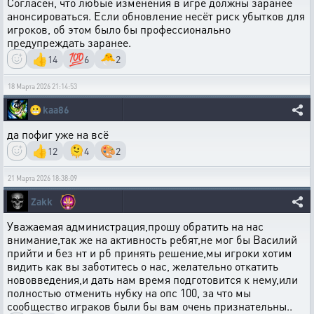
Согласен, что любые изменения в игре должны заранее
анонсироваться. Если обновление несёт риск убытков для
игроков, об этом было бы профессионально
предупреждать заранее.
👍
💯
🐣
14
6
2
18 Марта 2026 21:14:53
😬
kaa86
да пофиг уже на всё
👍
🫠
🎨
12
4
2
21 Марта 2026 18:38:09
Zakk
Уважаемая администрация,прошу обратить на нас
внимание,так же на активность ребят,не мог бы Василий
прийти и без нт и рб принять решение,мы игроки хотим
видить как вы заботитесь о нас, желательно откатить
нововведения,и дать нам время подготовится к нему,или
полностью отменить нубку на опс 100, за что мы
сообщество играков были бы вам очень признательны..