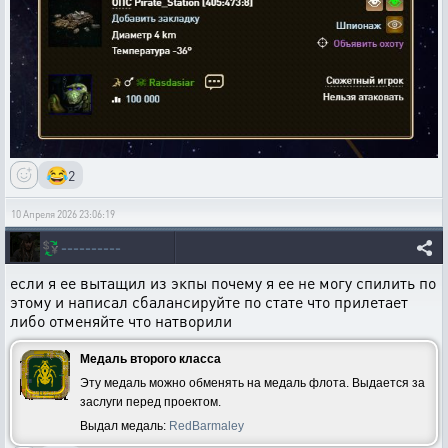
😂
2
10 Апреля 2026 23:06:19
💱
----------
если я ее вытащил из экпы почему я ее не могу спилить по
этому и написал сбалансируйте по стате что прилетает
либо отменяйте что натворили
Медаль второго класса
Эту медаль можно обменять на медаль флота. Выдается за
заслуги перед проектом.
Выдал медаль:
RedBarmaley