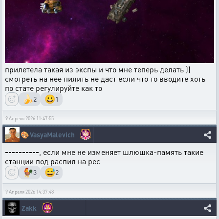
прилетела такая из экспы и что мне теперь делать ))
смотреть на нее пилить не даст если что то вводите хоть
по стате регулируйте как то
🍌
😀
2
1
9 Апреля 2026 11:47:55
🎨
VasyaMalevich
----------
, если мне не изменяет шлюшка-память такие
станции под распил на рес
🐓
😅
3
2
9 Апреля 2026 14:37:48
Zakk