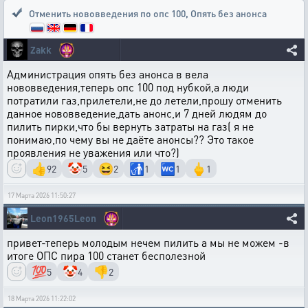
Отменить нововведения по опс 100
,
Опять без анонса
Zakk
Администрация опять без анонса в вела
нововведения,теперь опс 100 под нубкой,а люди
потратили газ,прилетели,не до летели,прошу отменить
данное нововведение,дать анонс,и 7 дней людям до
пилить пирки,что бы вернуть затраты на газ( я не
понимаю,по чему вы не даёте анонсы?? Это такое
проявления не уважения или что?)
👍
🤡
😆
🚮
🚾
🖕
92
5
2
1
1
1
17 Марта 2026 11:50:27
Leon1965Leon
привет-теперь молодым нечем пилить а мы не можем -в
итоге ОПС пира 100 станет бесполезной
💯
🤡
👎
5
4
2
18 Марта 2026 11:22:02