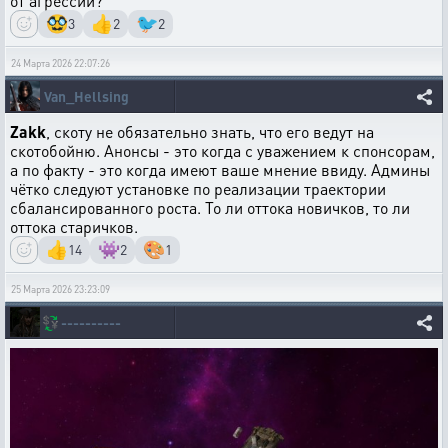
от агрессии?
🥸
👍
🐦
3
2
2
24 Марта 2026 22:07:26
Van_Hellsing
Zakk
, скоту не обязательно знать, что его ведут на
скотобойню. Анонсы - это когда с уважением к спонсорам,
а по факту - это когда имеют ваше мнение ввиду. Админы
чётко следуют установке по реализации траектории
сбалансированного роста. То ли оттока новичков, то ли
оттока старичков.
👍
👾
🎨
14
2
1
25 Марта 2026 23:23:09
💱
----------