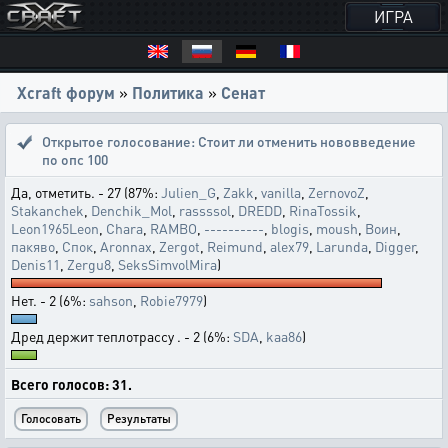
ИГРА
Xcraft форум
»
Политика
»
Сенат
Открытое голосование:
Стоит ли отменить нововведение
по опс 100
Да, отметить. - 27 (87%:
Julien_G
,
Zakk
,
vanilla
,
ZernovoZ
,
Stakanchek
,
Denchik_Mol
,
rassssol
,
DREDD
,
RinaTossik
,
Leon1965Leon
,
Chara
,
RAMBO
,
----------
,
blogis
,
moush
,
Воин
,
пакяво
,
Спок
,
Aronnax
,
Zergot
,
Reimund
,
alex79
,
Larunda
,
Digger
,
Denis11
,
Zergu8
,
SeksSimvolMira
)
Нет. - 2 (6%:
sahson
,
Robie7979
)
Дред держит теплотрассу . - 2 (6%:
SDA
,
kaa86
)
Всего голосов: 31.