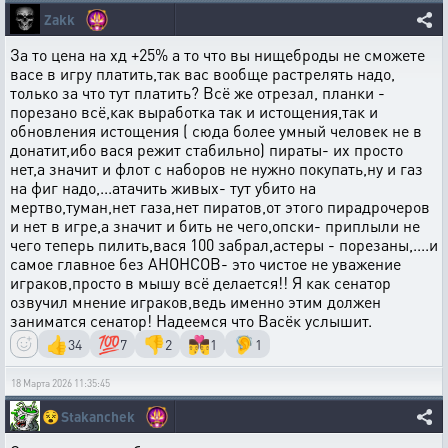
Zakk
За то цена на хд +25% а то что вы нищеброды не сможете
васе в игру платить,так вас вообще растрелять надо,
только за что тут платить? Всё же отрезал, планки -
порезано всё,как выработка так и истощения,так и
обновления истощения ( сюда более умный человек не в
донатит,ибо вася режит стабильно) пираты- их просто
нет,а значит и флот с наборов не нужно покупать,ну и газ
на фиг надо,...атачить живых- тут убито на
мертво,туман,нет газа,нет пиратов,от этого пирадрочеров
и нет в игре,а значит и бить не чего,опски- приплыли не
чего теперь пилить,вася 100 забрал,астеры - порезаны,....и
самое главное без АНОНСОВ- это чистое не уважение
играков,просто в мышу всё делается!! Я как сенатор
озвучил мнение играков,ведь именно этим должен
заниматся сенатор! Надеемся что Васёк услышит.
👍
💯
👎
👨‍❤️‍💋‍👨
🦻
34
7
2
1
1
18 Марта 2026 11:35:45
😵
Stakanchek