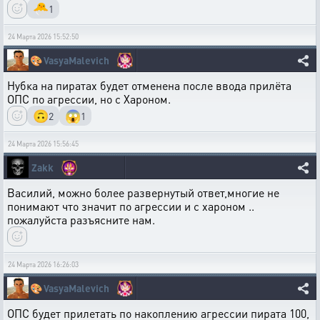
🐣
1
24 Марта 2026 15:52:50
🎨
VasyaMalevich
Нубка на пиратах будет отменена после ввода прилёта
ОПС по агрессии, но с Хароном.
🙃
😱
2
1
24 Марта 2026 15:56:45
Zakk
Василий, можно более развернутый ответ,многие не
понимают что значит по агрессии и с хароном ..
пожалуйста разъясните нам.
24 Марта 2026 16:26:03
🎨
VasyaMalevich
ОПС будет прилетать по накоплению агрессии пирата 100,