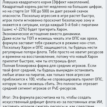
Ловушка квадратного корня (Эффект накопления).
Квадратный корень растет медленно на больших цифрах,
но на старте (от 100 до 500) он дает резкий скачок
опасности. Поскольку агрессия в игре растет быстро,
игрок почти мгновенно проскочит безопасную зону и
окажется в ситуации, когда каждый 5-й бой с пиратами
(шанс +/-22%) будет тригерить Харон.
Экономическое истощение вместо динамики.
Даже если ты ТОП и можешь чекать эти ОПС как орехи,
формула заставит тебя сражаться в режиме нон-стоп.
Поскольку Харон и ОПС защищаются, ты будешь нести
регулярные потери флота. Тебе просто не хватит ресурсов
и времени на восстановление, потому что новый Харон
прилетит быстрее, чем ты отстроишь флот.
Полная блокировка фарма для средних игроков. Если
твой флот средний, ты будешь вынужден остановить
любые атаки на пиратов, как только твоя агрессия
приблизится к 100, чтобы не спровоцировать прилет ОПС,
которую ты не сможешь сбить. Это полностью отрезает
средний сегмент игроков от PvE-ресурсов.
Итог: Эта формула рассчитана на то, чтобы создать
искусственный дефицит флота из-за постоянных атак ИИ,
заставить игроков сжигать ресурсы и, как следствие,