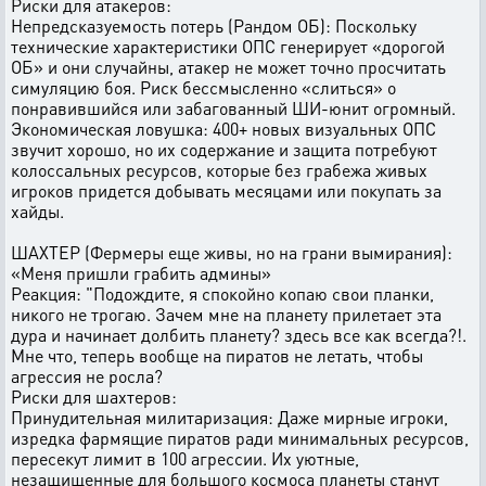
Риски для атакеров:
Непредсказуемость потерь (Рандом ОБ): Поскольку
технические характеристики ОПС генерирует «дорогой
ОБ» и они случайны, атакер не может точно просчитать
симуляцию боя. Риск бессмысленно «слиться» о
понравившийся или забагованный ШИ-юнит огромный.
Экономическая ловушка: 400+ новых визуальных ОПС
звучит хорошо, но их содержание и защита потребуют
колоссальных ресурсов, которые без грабежа живых
игроков придется добывать месяцами или покупать за
хайды.
ШАХТЕР (Фермеры еще живы, но на грани вымирания):
«Меня пришли грабить админы»
Реакция: "Подождите, я спокойно копаю свои планки,
никого не трогаю. Зачем мне на планету прилетает эта
дура и начинает долбить планету? здесь все как всегда?!.
Мне что, теперь вообще на пиратов не летать, чтобы
агрессия не росла?
Риски для шахтеров:
Принудительная милитаризация: Даже мирные игроки,
изредка фармящие пиратов ради минимальных ресурсов,
пересекут лимит в 100 агрессии. Их уютные,
незащищенные для большого космоса планеты станут