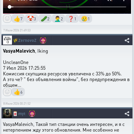
👍
🤡
🥒
🤦‍♂️
❓
🥲
7
3
2
2
1
1
7 Июля 2026 21:49:53
🌾
ZernovoZ
VasyaMalevich
, Iking
UncleanOne
7 Июл 2026 17:25:55
Комиссия скупщика ресурсов увеличена с 33% до 50%.
А это че? " без объявления войны", без предупреждения в
общем...
👍
6
8 Июля 2026 00:21:52
🀄
myt
VasyaMalevich, Такой тип станции очень интересен, и я с
нетерпением жду этого обновления. Мне особенно не