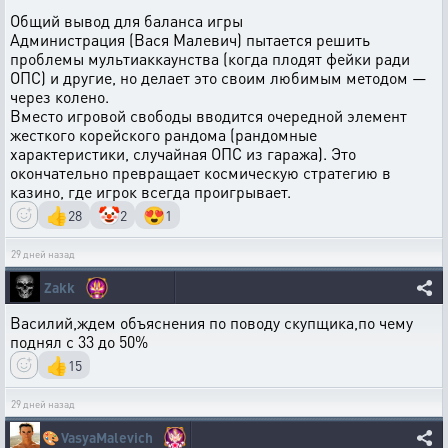
Общий вывод для баланса игры
Администрация (Вася Малевич) пытается решить
проблемы мультиаккаунства (когда плодят фейки ради
ОПС) и другие, но делает это своим любимым методом —
через колено.
Вместо игровой свободы вводится очередной элемент
жесткого корейского рандома (рандомные
характеристики, случайная ОПС из гаража). Это
окончательно превращает космическую стратегию в
казино, где игрок всегда проигрывает.
👍
🤡
😍
28
2
1
29 дней назад
Zakk
Василий,ждем объяснения по поводу скупщика,по чему
поднял с 33 до 50%
👍
15
29 дней назад
🎨
VasyaMalevich