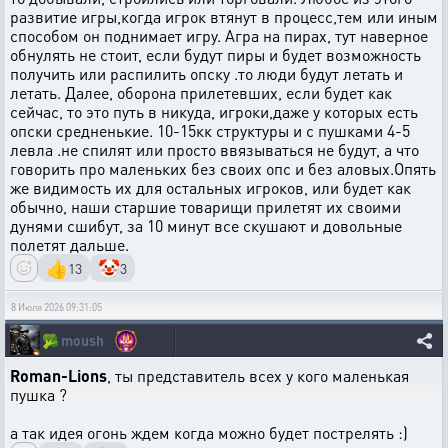
развитие игры,когда игрок втянут в процесс,тем или иным
способом он поднимает игру. Агра на пирах, тут наверное
обнулять не стоит, если будут пиры и будет возможность
получить или распилить опску .то люди будут летать и
летать. Далее, оборона прилетевших, если будет как
сейчас, то это путь в никуда, игроки,даже у которых есть
опски средненькие. 10-15кк структуры и с пушками 4-5
левла .не спилят или просто ввязываться не будут, а что
говорить про маленьких без своих опс и без аловых.Опять
же видимость их для остальных игроков, или будет как
обычно, наши старшие товарищи прилетят их своими
дунями сшибут, за 10 минут все скушают и довольные
полетят дальше.
👍
🤡
13
3
8 Июля 2026 09:31:05
🥦
moush
Roman-Lions
, ты представитель всех у кого маленькая
пушка ?
а так идея огонь ждем когда можно будет пострелять :)