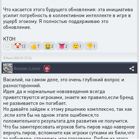
Что касается этого будущего обновления: эта инициатива
усилит потребность в коллективном интеллекте в игре в
ущерб эгоизму. Я полностью поддерживаю это
обновление.
KTOH
🤡
👍
🤮
👅
🙂
👎
12
7
2
2
1
1
8 Июля 2026 01:37:24
Roman-Lions
Василий, на самом деле, это очень глубокий вопрос и
разносторонний.
Идея ,да и нормальные нововведения всегда
приветствуются игроками, знаете же правило,если бренд
не развивается он погибает.
Но давайте зайдем к этому решению комплексно, так как
,если хотя бы на одном этапе ошибемся,то
положительного результата для развития не получится.
Что бы заинтересовать игроков бить пиров надо наверное
вернуть пиров, вспомните как игроки сутками их били,что
то добывали, строились или торговали. Любое из этого