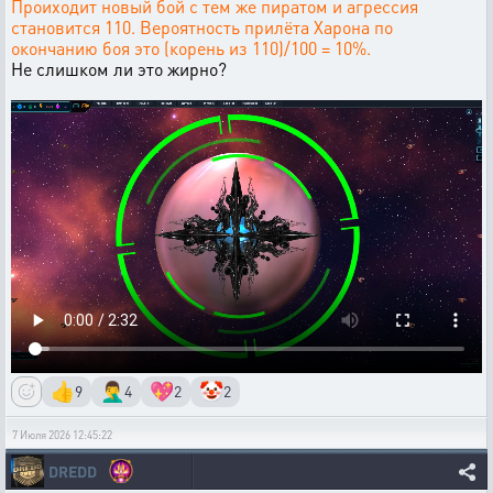
Проиходит новый бой с тем же пиратом и агрессия
становится 110. Вероятность прилёта Харона по
окончанию боя это (корень из 110)/100 = 10%.
Не слишком ли это жирно?
👍
🤦‍♂️
💖
🤡
9
4
2
2
7 Июля 2026 12:45:22
DREDD