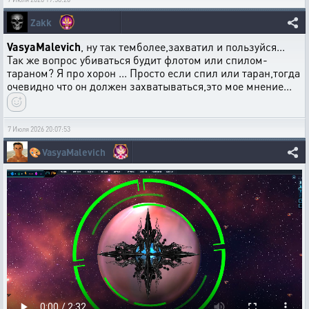
Zakk
VasyaMalevich
, ну так темболее,захватил и пользуйся...
Так же вопрос убиваться будит флотом или спилом-
тараном? Я про хорон ... Просто если спил или таран,тогда
очевидно что он должен захватываться,это мое мнение...
7 Июля 2026 20:07:53
🎨
VasyaMalevich