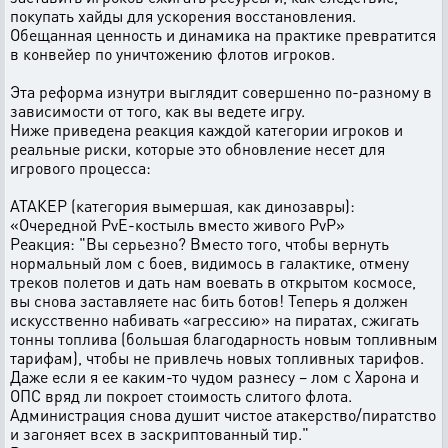
покупать хайды для ускорения восстановления.
Обещанная ценность и динамика на практике превратится
в конвейер по уничтожению флотов игроков.
Эта реформа изнутри выглядит совершенно по-разному в
зависимости от того, как вы ведете игру.
Ниже приведена реакция каждой категории игроков и
реальные риски, которые это обновление несет для
игрового процесса:
АТАКЕР (категория вымершая, как динозавры):
«Очередной PvE-костыль вместо живого PvP»
Реакция: "Вы серьезно? Вместо того, чтобы вернуть
нормальный лом с боев, видимось в галактике, отмену
треков полетов и дать нам воевать в открытом космосе,
вы снова заставляете нас бить ботов! Теперь я должен
искусственно набивать «агрессию» на пиратах, сжигать
тонны топлива (большая благодарность новым топливным
тарифам), чтобы не привлечь новых топливных тарифов.
Даже если я ее каким-то чудом разнесу – лом с Харона и
ОПС вряд ли покроет стоимость слитого флота.
Администрация снова душит чистое атакерство/пиратство
и загоняет всех в заскриптованный тир."