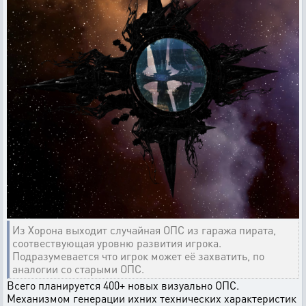
Из Хорона выходит случайная ОПС из гаража пирата,
соотвествующая уровню развития игрока.
Подразумевается что игрок может её захватить, по
аналогии со старыми ОПС.
Всего планируется 400+ новых визуально ОПС.
Механизмом генерации ихних технических характеристик