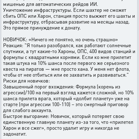
мишенью для автоматических рейдов ИИ.
Уничтожение инфраструктуры. Если шахтер не сможет
сбить ОПС или Харон, станция просто выжжет его шахты и
инфраструктуру, отбрасывая развитие на месяцы назад.
Это прямое принуждение к донату.
НОВИЧОК: «Ничего не понятно, но очень страшно»
Реакция: "Я только разобрался, как работают солнечные
спутники, а тут какие-то Хароны, ОПС, 400 видов станций и
формулы с квадратными корнями. Если ко мне прилетит
такая штука на 10% шанса после первого же серьезного
квеста на пиратов — мне просто хана. У меня нет флота,
чтобы от нее отбиться или ее захватить и развиваться."
Риски для новичков:
Завышенный порог вхождения: Формула (корень из
агрессии)/100 на первый взгляд кажется сложной, но 10%
шанса прилета врага, который «долбит планету» уже на
старте (при агрессии 100-110) – это смертный приговор
для слабого аккаунта.
Быстрое выгорание: Новичок, который потеряет свою
единственную главную планету из-за того, что «прилетел
Харон и все сжег», просто удалит игру и никогда не
задонатит.