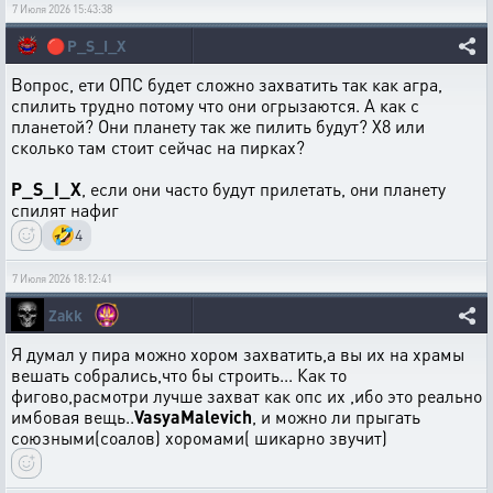
7 Июля 2026 15:43:38
🔴
P_S_I_X
Вопрос, ети ОПС будет сложно захватить так как агра,
спилить трудно потому что они огрызаются. А как с
планетой? Они планету так же пилить будут? Х8 или
сколько там стоит сейчас на пирках?
P_S_I_X
, если они часто будут прилетать, они планету
спилят нафиг
🤣
4
7 Июля 2026 18:12:41
Zakk
Я думал у пира можно хором захватить,а вы их на храмы
вешать собрались,что бы строить... Как то
фигово,расмотри лучше захват как опс их ,ибо это реально
имбовая вещь..
VasyaMalevich
, и можно ли прыгать
союзными(соалов) хоромами( шикарно звучит)