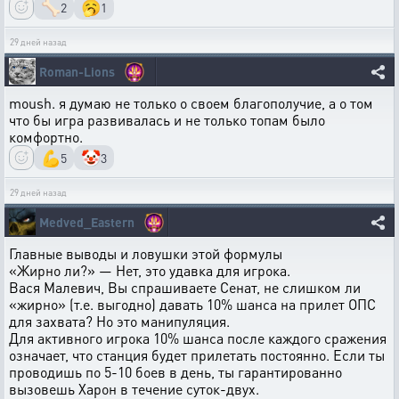
🦴
🥱
2
1
29 дней назад
Roman-Lions
moush. я думаю не только о своем благополучие, а о том
что бы игра развивалась и не только топам было
комфортно.
💪
🤡
5
3
29 дней назад
Medved_Eastern
Главные выводы и ловушки этой формулы
«Жирно ли?» — Нет, это удавка для игрока.
Вася Малевич, Вы спрашиваете Сенат, не слишком ли
«жирно» (т.е. выгодно) давать 10% шанса на прилет ОПС
для захвата? Но это манипуляция.
Для активного игрока 10% шанса после каждого сражения
означает, что станция будет прилетать постоянно. Если ты
проводишь по 5-10 боев в день, ты гарантированно
вызовешь Харон в течение суток-двух.