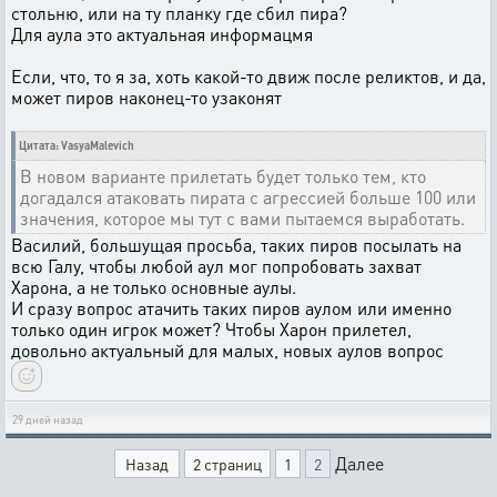
стольню, или на ту планку где сбил пира?
Для аула это актуальная информацмя
Если, что, то я за, хоть какой-то движ после реликтов, и да,
может пиров наконец-то узаконят
Цитата: VasyaMalevich
В новом варианте прилетать будет только тем, кто
догадался атаковать пирата с агрессией больше 100 или
значения, которое мы тут с вами пытаемся выработать.
Василий, большущая просьба, таких пиров посылать на
всю Галу, чтобы любой аул мог попробовать захват
Харона, а не только основные аулы.
И сразу вопрос атачить таких пиров аулом или именно
только один игрок может? Чтобы Харон прилетел,
довольно актуальный для малых, новых аулов вопрос
29 дней назад
Далее
Назад
2 страниц
1
2