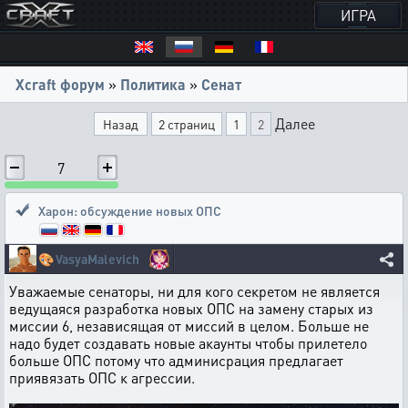
ИГРА
Xcraft форум
»
Политика
»
Сенат
Далее
Назад
2 страниц
1
2
7
Харон: обсуждение новых ОПС
🎨
VasyaMalevich
Уважаемые сенаторы, ни для кого секретом не является
ведущаяся разработка новых ОПС на замену старых из
миссии 6, независящая от миссий в целом. Больше не
надо будет создавать новые акаунты чтобы прилетело
больше ОПС потому что админисрация предлагает
приявязать ОПС к агрессии.