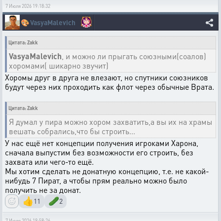
7 Июля 2026 19:18:32
🎨
VasyaMalevich
Цитата: Zakk
VasyaMalevich
, и можно ли прыгать союзными(соалов)
хоромами( шикарно звучит)
Хоромы друг в друга не влезают, но спутники союзников
будут через них проходить как флот через обычные Врата.
Цитата: Zakk
Я думал у пира можно хором захватить,а вы их на храмы
вешать собрались,что бы строить...
У нас ещё нет концепции получения игроками Харона,
сначала выпустим без возможности его строить, без
захвата или чего-то ещё.
Мы хотим сделать не донатную концепцию, т.е. не какой-
нибудь 7 Пират, а чтобы прям реально можно было
получить не за донат.
👍
🥒
11
2
7 Июля 2026 19:58:26