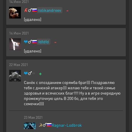
14
Июн
2021
-
tolikandreev
[удалено]
14
Июн
2021
-
fdfdfd
[удалено]
22
Мая
2021
+
Санёк с опозданием сорямба брат))) Поздравляю
тебя с днюхой атакер))) желаю тебе и твоей семье
здоровья и всяческих благ!!!! Ну а в игре очередную
промежуточную цель В 200 бо, для тебя это
семечки))))
23
Мая
2021
Ragnar-Lodbrok