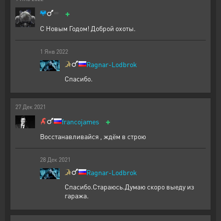
+
С Новым Годом! Доброй охоты.
1
Янв
2022
Ragnar-Lodbrok
Спасибо.
27
Дек
2021
+
francojames
Восстанавливайся , ждём в строю
28
Дек
2021
Ragnar-Lodbrok
Спасибо.Стараюсь.Думаю скоро выеду из
гаража.