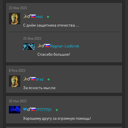
23
Фев
2023
+
rest
С днём защитника отечества ...
25
Фев
2023
Ragnar-Lodbrok
Спасибо большое!
8
Янв
2023
+
drez
За ясность мысли
20
Ноя
2022
+
77777701
Хорошему другу за огромную помощь!