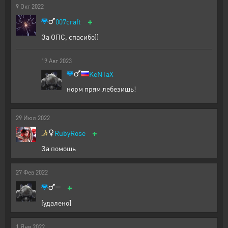
9
Окт
2022
+
007craft
За ОПС, спасибо))
19
Авг
2023
KeNTaX
норм прям лебезишь!
29
Июл
2022
+
RubyRose
За помощь
27
Фев
2022
+
[удалено]
1
Янв
2022