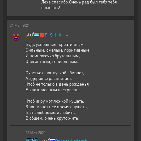
Леха спасибо.Очень рад был тебя тебя
слышать!!!
21
Мая
2021
+
🔴
P_S_I_X
Будь успешным, креативным,
Сильным, смелым, позитивным
И немножечко брутальным,
Элегантным, гениальным.
Счастье с ног пускай сбивает,
А здоровье расцветает.
Чтоб не только в день рожденья
Было классным настроенье.
Чтоб икру мог ложкой кушать,
Звон монет все время слушать,
Быть любимым и любить.
В общем, очень круто жить!
23
Мая
2021
Ragnar-Lodbrok