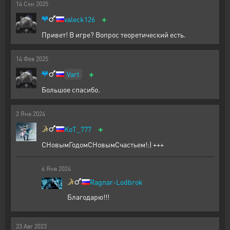
14
Сен
2025
+
valeck126
Привет! В игре? Вопрос теоретический есть.
14
Фев
2025
+
Vart
Большое спасибо.
2
Янв
2024
+
KoT_777
СНовымГодомСНовымСчастьем!:) +++
6
Янв
2024
Ragnar-Lodbrok
Благодарю!!!
23
Авг
2023