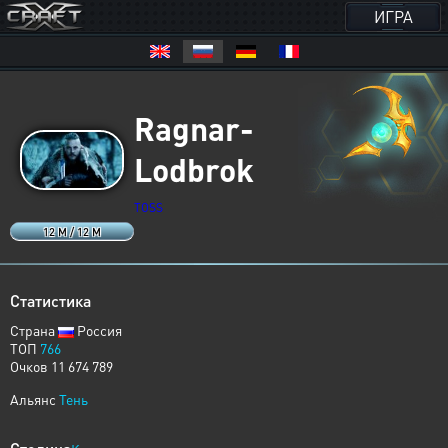
ИГРА
Ragnar-
Lodbrok
TOSS
12 M / 12 M
Статистика
Страна
Россия
ТОП
766
Очков 11 674 789
Альянс
Тень