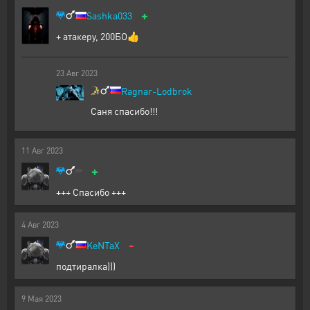
+
Sashka033
+ атакеру, 200БО👍
23
Авг
2023
Ragnar-Lodbrok
Саня спасибо!!!
11
Авг
2023
+
+++ Спасибо +++
4
Авг
2023
-
KeNTaX
подтиралка)))
9
Мая
2023