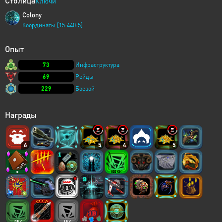
Столица
Ключи
Colony
Координаты [15:440:5]
Опыт
73
Инфраструктура
69
Рейды
229
Боевой
Награды
6
5
4
5