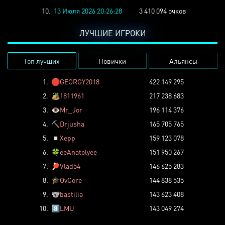
10.
13 Июля 2026 20:26:28
3 410 094 очков
ЛУЧШИЕ ИГРОКИ
Топ лучших
Новички
Альянсы
1.
🛑
GEORGY2018
422 149 295
2.
🏕️
1811961
217 238 683
3.
👁️
Mr_Jor
196 114 376
4.
⛏️
Drjusha
165 705 765
5.
◽
Xepp
159 123 078
6.
🍀
eeAnatolyee
151 950 267
7.
🏓
Vlad54
146 625 283
8.
🎓
OvCore
144 838 535
9.
🐨
bastilia
143 623 408
10.
8️⃣
LMU
143 049 274