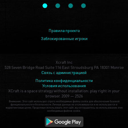
Правила проекта
Заблокированные игроки
Xcraft Inc
528 Seven Bridge Road Suite 116 East Stroudsburg PA 18301 Monroe
Связь с администрацией
Политика конфиденциальности
Условия использования
XCraft is a space strategy without installation: play right in your
browser.
2009 — 2526
Внимание: Этот сайт использует строго необходимые файлы cookie для обеспечения базовой
функциональности и безопасности. Личные данные не отслеживаются и не используются в
маркетинговых целях. Продолжая использовать этот сайт, вы соглашаетесь на использование этих
необходимых файлов cookie.