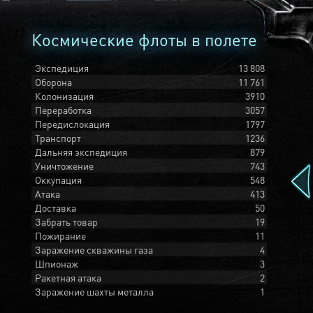
Космические флоты в полете
Экспедиция
13 808
Оборона
11 761
Колонизация
3910
Переработка
3057
Передислокация
1797
Транспорт
1236
Дальняя экспедиция
879
Уничтожение
743
Оккупация
548
Атака
413
Доставка
50
Забрать товар
19
Пожирание
11
Заражение скважины газа
4
Шпионаж
3
Ракетная атака
2
Заражение шахты металла
1