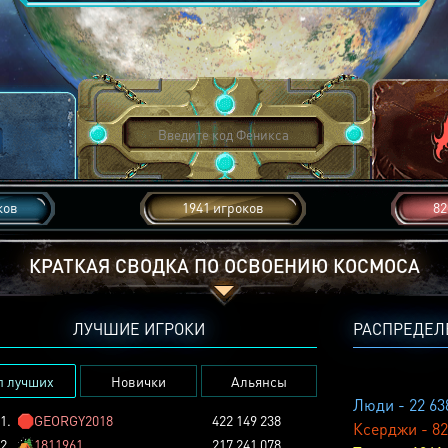
ков
1941 игроков
82
КРАТКАЯ СВОДКА ПО ОСВОЕНИЮ КОСМОСА
ЛУЧШИЕ ИГРОКИ
РАСПРЕДЕЛ
п лучших
Новички
Альянсы
Люди - 22 63
1.
🛑
GEORGY2018
422 149 238
Ксерджи - 82
2.
🏕️
1811961
217 241 078