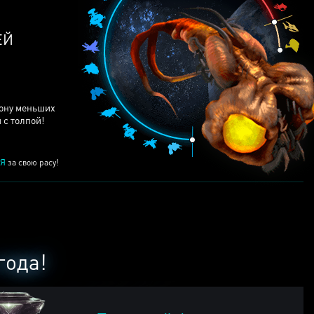
рону меньших
 с толпой!
Я
за свою расу!
года!