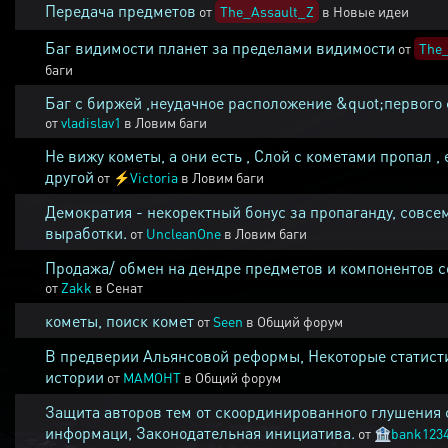
Передача предметов
от
The_Assault_Z
в
Новые идеи
Баг видимости планет за пределами видимости
от
The_
баги
Баг с биржей ,неудачное расположение &quot;первого 
от
vladislav1
в
Ловим баги
Не вижу кометы, а они есть , Слой с кометами пропал , 
другой
от
⚡
Victoria
в
Ловим баги
Демократия - некоректный бонус за пропаганду, совсе
выработки.
от
UncleanOne
в
Ловим баги
Продажа/ обмен на дендре предметов и компонентов 
от
Zakk
в
Сенат
кометы, поиск комет
от
Seen
в
Общий форум
В предверии Альянсовой реформы, Некоторые статист
истории
от
MAMOHT
в
Общий форум
Защита авторов тем от скоординированного глушения 
информаци, Законодательная инициатива.
от
🏦
bank123