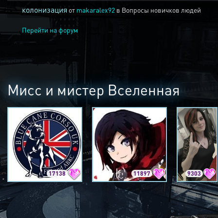
колонизация
от
makaralex92
в
Вопросы новичков людей
Перейти на форум
Мисс и мистер Вселенная
17138
11897
9303