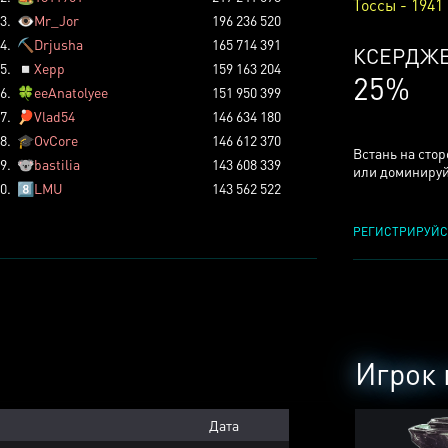
Тоссы - 1941
3.
👁️
Mr_Jor
196 236 520
4.
⛏️
Drjusha
165 714 391
ТОССОВ
5.
◽
Xepp
159 163 204
5%
6.
🍀
eeAnatolyee
151 950 399
7.
🏓
Vlad54
146 634 180
8.
🎓
OvCore
146 612 370
Встань на сто
9.
🐨
bastilia
143 608 339
или доминируй
0.
8️⃣
LMU
143 562 522
РЕГИСТРИРУЙС
Игрок 
Дата