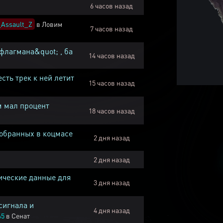
6 часов назад
Assault_Z
в
Ловим
7 часов назад
флагмана&quot; , ба
14 часов назад
есть трек к ней летит
15 часов назад
м мал процент
18 часов назад
собранных в коцмасе
2 дня назад
2 дня назад
ические данные для
3 дня назад
сигнала и
4 дня назад
45
в
Сенат