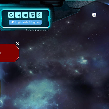
↑
Или войдите через
.