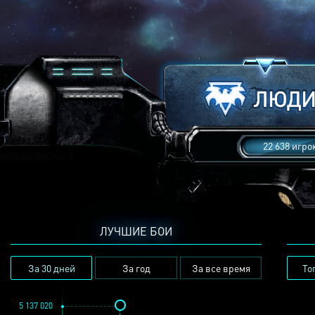
22 638 игро
ЛУЧШИЕ БОИ
За 30 дней
За год
За все время
То
5 137 020