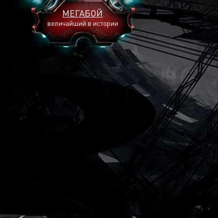
МЕГАБОЙ
величайший в истории
2893
2269
2240