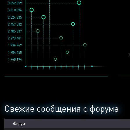
3 852 059
3 410 094
2 524 335
2 457 532
2 405 337
2 273 481
1 936 969
1 784 450
1
1 740 194
Свежие сообщения с форума
Форум