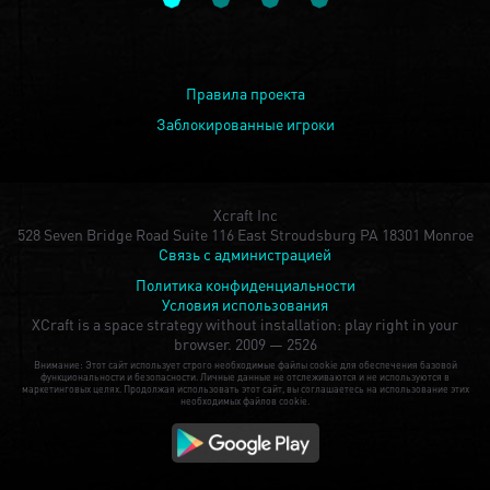
Правила проекта
Заблокированные игроки
Xcraft Inc
528 Seven Bridge Road Suite 116 East Stroudsburg PA 18301 Monroe
Связь с администрацией
Политика конфиденциальности
Условия использования
XCraft is a space strategy without installation: play right in your
browser.
2009 — 2526
Внимание: Этот сайт использует строго необходимые файлы cookie для обеспечения базовой
функциональности и безопасности. Личные данные не отслеживаются и не используются в
маркетинговых целях. Продолжая использовать этот сайт, вы соглашаетесь на использование этих
необходимых файлов cookie.