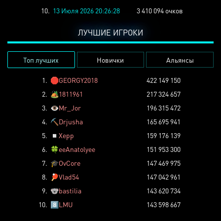
10.
13 Июля 2026 20:26:28
3 410 094 очков
ЛУЧШИЕ ИГРОКИ
Топ лучших
Новички
Альянсы
1.
🛑
GEORGY2018
422 149 150
2.
🏕️
1811961
217 324 657
3.
👁️
Mr_Jor
196 315 472
4.
⛏️
Drjusha
165 695 941
5.
◽
Xepp
159 176 139
6.
🍀
eeAnatolyee
151 953 300
7.
🎓
OvCore
147 469 975
8.
🏓
Vlad54
147 042 961
9.
🐨
bastilia
143 620 734
10.
8️⃣
LMU
143 598 667