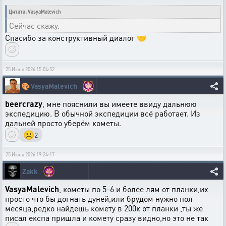
Цитата: VasyaMalevich
Сейчас скажу.
Спасибо за конструктивный диалог 🤝
25 Июня 2026 15:04:52
🎨
VasyaMalevich
beercrazy
, мне пояснили вы имеете ввиду дальнюю
экспедицию. В обычной экспедиции всё работает. Из
дальней просто уберём кометы.
☹️
2
25 Июня 2026 19:24:17
Zakk
VasyaMalevich
, кометы по 5-6 и более лям от планки,их
просто что бы догнать дуней,или брудом нужно пол
месяца,редко найдешь комету в 200к от планки ,ты же
писал експа пришла и комету сразу видно,но это не так