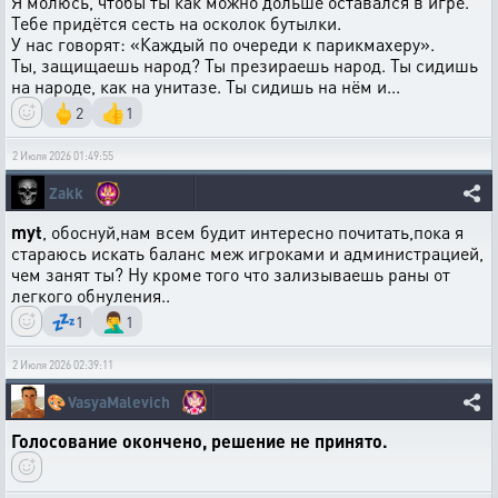
Я молюсь, чтобы ты как можно дольше оставался в игре.
Тебе придётся сесть на осколок бутылки.
У нас говорят: «Каждый по очереди к парикмахеру».
Ты, защищаешь народ? Ты презираешь народ. Ты сидишь
на народе, как на унитазе. Ты сидишь на нём и...
🖕
👍
2
1
2 Июля 2026 01:49:55
Zakk
myt
, обоснуй,нам всем будит интересно почитать,пока я
стараюсь искать баланс меж игроками и администрацией,
чем занят ты? Ну кроме того что зализываешь раны от
легкого обнуления..
💤
🤦‍♂️
1
1
2 Июля 2026 02:39:11
🎨
VasyaMalevich
Голосование окончено, решение не принято.