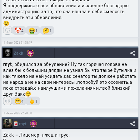
Я поддерживаю все обновления и искренне благодарю
администрацию за то, что она нашла в себе смелость
внедрить эти обновления.
😉
🤡
🤮
🤔
4
1
1
1 Июля 2026 21:28:49
Zakk
myt
, обидился за обнуление? Ну так горячая голова,не
влез бы к большим дядям,не узнал бы что такое бутылка и
как тяжело на ней усидеть,как сенатор ты должен работать
на народ а не на свои интересы ,попробуй это осознать,а
пока страдай,с наилучшими пожеланиями,твой близкий
друг Закк😌
😁
🖕
4
1
1 Июля 2026 22:28:08
🀄
myt
Zakk = Лицемер, лжец и трус.