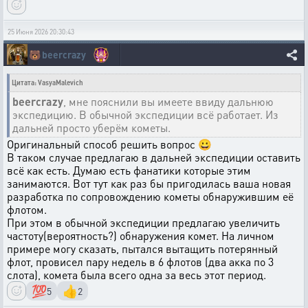
25 Июня 2026 20:30:43
🐻
beercrazy
Цитата: VasyaMalevich
beercrazy
, мне пояснили вы имеете ввиду дальнюю
экспедицию. В обычной экспедиции всё работает. Из
дальней просто уберём кометы.
Оригинальный способ решить вопрос 😀
В таком случае предлагаю в дальней экспедиции оставить
всё как есть. Думаю есть фанатики которые этим
занимаются. Вот тут как раз бы пригодилась ваша новая
разработка по сопровождению кометы обнаружившим её
флотом.
При этом в обычной экспедиции предлагаю увеличить
частоту(вероятность?) обнаружения комет. На личном
примере могу сказать, пытался вытащить потерянный
флот, провисел пару недель в 6 флотов (два акка по 3
слота), комета была всего одна за весь этот период.
💯
👍
5
2