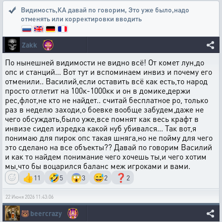
Видимость,КА давай по говорим
,
Это уже было,надо
отменять или корректировки вводить
Zakk
По нынешней видимости не видно всё! От комет лун,до
опс и станций... Вот тут и вспоминаем инвиз и почему его
отменили.. Василий,если оставить всё как есть,то народ
просто отлетит на 100к-1000кк и он в домике,держи
рес,флот,не кто не найдет.. считай бесплатное ро, только
раз в неделю заходи,о боевке вообще забудем,даже не
чего обсуждать,было уже,все помнят как весь крафт в
инвизе сидел изредка какой нуб убивался... Так вот,я
понимаю для пирок опс такая шняга,но не пойму для чего
это сделано на все объекты?? Давай по говорим Василий
и как то найдем понимание чего хочешь ты,и чего хотим
мы,что бы воцарился баланс меж игроками и вами.
👍
🤣
😱
😅
❓
11
5
3
2
2
22 Июня 2026 11:43:06
🐻
beercrazy