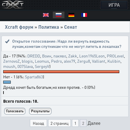
ИГРА
Xcraft форум
»
Политика
»
Сенат
Открытое голосование:
Надо ли вернуть видимость
лунам,кометам спутникам что не могут литеть в локалках?
Да - 17 (94%:
DREDD
,
Воин
,
пакяво
,
Zakk
,
Leon1965Leon
,
PROLevel
,
ZernovoZ
,
blogis
,
Leomus
,
Pedro
,
alex79
,
Zergu8
,
Valliant
,
Kulibin
,
moush
,
007Slava
,
SergeyV
)
Нет - 1 (6%:
Sparta863
)
Дредд хочет быть богатым,но хехе против. - 0 (0%)
Всего голосов: 18.
Далее
Назад
2 страниц
1
2