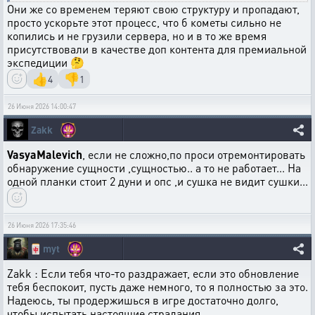
Они же со временем теряют свою структуру и пропадают,
просто ускорьте этот процесс, что б кометы сильно не
копились и не грузили сервера, но и в то же время
присутствовали в качестве доп контента для премиальной
экспедиции 🤔
👍
👎
4
1
26 Июня 2026 14:00:47
Zakk
VasyaMalevich
, если не сложно,по проси отремонтировать
обнаружение сущности ,сущностью.. а то не работает... На
одной планки стоит 2 дуни и опс ,и сушка не видит сушки...
26 Июня 2026 17:35:46
🀄
myt
Zakk : Если тебя что-то раздражает, если это обновление
тебя беспокоит, пусть даже немного, то я полностью за это.
Надеюсь, ты продержишься в игре достаточно долго,
чтобы испытать настоящие страдания.