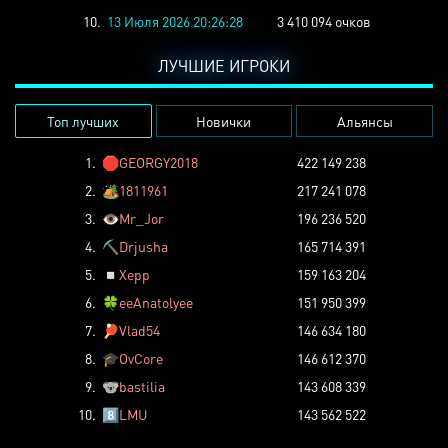
10.
13 Июля 2026 20:26:28
3 410 094 очков
ЛУЧШИЕ ИГРОКИ
Топ лучших
Новички
Альянсы
1.
🛑
GEORGY2018
422 149 238
2.
🏕️
1811961
217 241 078
3.
👁️
Mr_Jor
196 236 520
4.
⛏️
Drjusha
165 714 391
5.
◽
Xepp
159 163 204
6.
🍀
eeAnatolyee
151 950 399
7.
🏓
Vlad54
146 634 180
8.
🎓
OvCore
146 612 370
9.
🐨
bastilia
143 608 339
10.
8️⃣
LMU
143 562 522