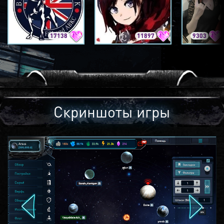
17138
11897
9303
Скриншоты игры