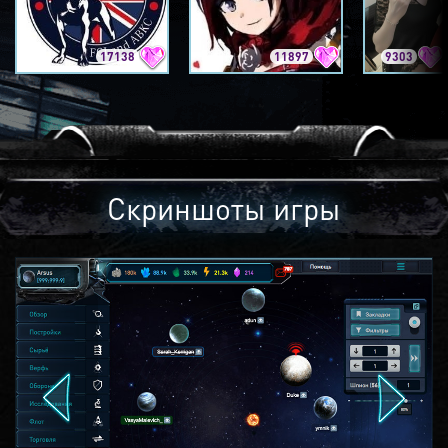
17138
11897
9303
Скриншоты игры