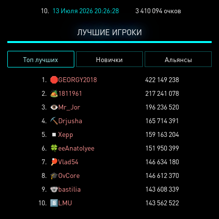
10.
13 Июля 2026 20:26:28
3 410 094 очков
ЛУЧШИЕ ИГРОКИ
Топ лучших
Новички
Альянсы
1.
🛑
GEORGY2018
422 149 238
2.
🏕️
1811961
217 241 078
3.
👁️
Mr_Jor
196 236 520
4.
⛏️
Drjusha
165 714 391
5.
◽
Xepp
159 163 204
6.
🍀
eeAnatolyee
151 950 399
7.
🏓
Vlad54
146 634 180
8.
🎓
OvCore
146 612 370
9.
🐨
bastilia
143 608 339
10.
8️⃣
LMU
143 562 522