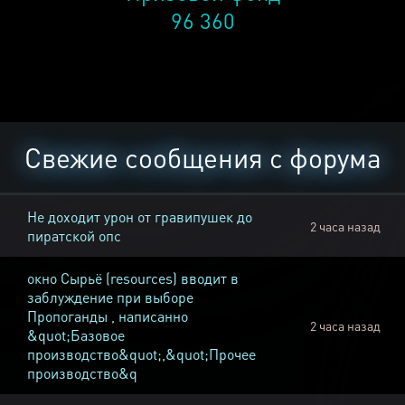
96 360
Свежие сообщения с форума
Не доходит урон от гравипушек до
2 часа назад
пиратской опс
окно Cырьё (resources) вводит в
заблуждение при выборе
Пропоганды , написанно
2 часа назад
&quot;Базовое
производство&quot;,&quot;Прочее
производство&q