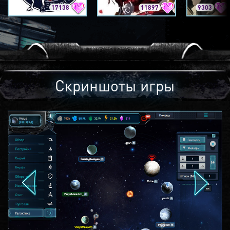
17138
11897
9303
Скриншоты игры