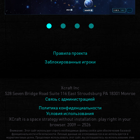
Правила проекта
Заблокированные игроки
Xcraft Inc
528 Seven Bridge Road Suite 116 East Stroudsburg PA 18301 Monroe
Связь с администрацией
Политика конфиденциальности
Условия использования
XCraft is a space strategy without installation: play right in your
browser.
2009 — 2526
Внимание: Этот сайт использует строго необходимые файлы cookie для обеспечения базовой
функциональности и безопасности. Личные данные не отслеживаются и не используются в
маркетинговых целях. Продолжая использовать этот сайт, вы соглашаетесь на использование этих