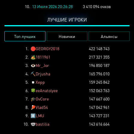
10.
13 Июля 2026 20:26:28
3 410 094 очков
ЛУЧШИЕ ИГРОКИ
Топ лучших
Новички
Альянсы
1.
🛑
GEORGY2018
422 148 743
2.
🏕️
1811961
217 321 355
3.
👁️
Mr_Jor
196 850 187
4.
⛏️
Drjusha
165 796 010
5.
◽
Xepp
159 245 842
6.
🍀
eeAnatolyee
152 063 763
7.
🎓
OvCore
147 667 600
8.
🏓
Vlad54
147 042 961
9.
8️⃣
LMU
143 727 231
10.
🐨
bastilia
143 616 664