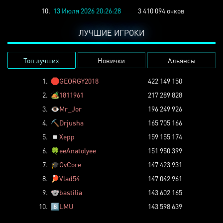
10.
13 Июля 2026 20:26:28
3 410 094 очков
ЛУЧШИЕ ИГРОКИ
Топ лучших
Новички
Альянсы
1.
🛑
GEORGY2018
422 149 150
2.
🏕️
1811961
217 289 828
3.
👁️
Mr_Jor
196 249 926
4.
⛏️
Drjusha
165 705 166
5.
◽
Xepp
159 155 174
6.
🍀
eeAnatolyee
151 950 399
7.
🎓
OvCore
147 423 931
8.
🏓
Vlad54
147 042 961
9.
🐨
bastilia
143 602 165
10.
8️⃣
LMU
143 598 639