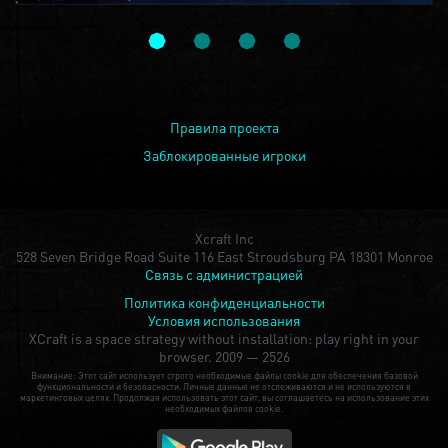
Правила проекта
Заблокированные игроки
Xcraft Inc
528 Seven Bridge Road Suite 116 East Stroudsburg PA 18301 Monroe
Связь с администрацией
Политика конфиденциальности
Условия использования
XCraft is a space strategy without installation: play right in your
browser.
2009 — 2526
Внимание: Этот сайт использует строго необходимые файлы cookie для обеспечения базовой
функциональности и безопасности. Личные данные не отслеживаются и не используются в
маркетинговых целях. Продолжая использовать этот сайт, вы соглашаетесь на использование этих
необходимых файлов cookie.