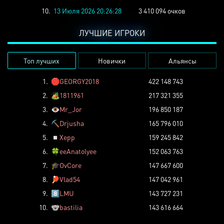
10.
13 Июля 2026 20:26:28
3 410 094 очков
ЛУЧШИЕ ИГРОКИ
Топ лучших
Новички
Альянсы
1.
🛑
GEORGY2018
422 148 743
2.
🏕️
1811961
217 321 355
3.
👁️
Mr_Jor
196 850 187
4.
⛏️
Drjusha
165 796 010
5.
◽
Xepp
159 245 842
6.
🍀
eeAnatolyee
152 063 763
7.
🎓
OvCore
147 667 600
8.
🏓
Vlad54
147 042 961
9.
8️⃣
LMU
143 727 231
10.
🐨
bastilia
143 616 664