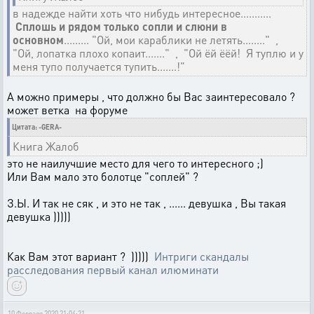
в надежде найти хоть что нибудь интересное...........
Сплошь и рядом только сопли и слюни в
основном
......... "Ой, мои караблики не летять........" ,
"Ой, лопатка плохо копаит......." , "Ой ёй ёёй! Я туплю и у
меня тупо получается тупить.......!"
А можно примеры , что должно бы Вас заинтересовало ?
может ветка на форуме
Цитата: -GERA-
Книга Жалоб
это не наилучшие место для чего то интересного ;)
Или Вам мало это болотце "соплей" ?
З.Ы. И так не сяк , и это не так , ...... девушка , Вы такая
девушка )))))
Как Вам этот вариант ? )))))
Интриги скандалы
расследования первый канал илюминати
10 Февраля 2020 21:04:21