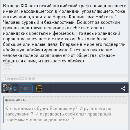
В конце XIX века некий английский граф нанял для своего
имения, находившегося в Ирландии, управляющего, тоже
англичанина, капитана Чарлза Каннингэма Бойкотта1.
Человек суровый и безжалостный, Бойкотт за короткий
срок вызвал такую ненависть к себе со стороны
ирландских крестьян и фермеров, что весь ирландский
народ отказался вести с ним какие бы то ни было,
большие или малые, дела. Впервые в мире его подвергли
«бойкоту», «бойкотированию». С тех пор наказание
человека полной изоляцией его от общества, отказом
общаться с ним, и называется «бойкот
10 Февраля 2020 13:56:00
T-800
⚖️
Цитата: -GERA-
Кто ж внимать будет Ясноликому? И ругать его по
закаулками ? И передавать свой опыт праведный
горемыкам вновь родившимся ?