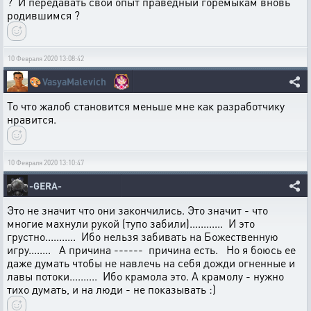
? И передавать свой опыт праведный горемыкам вновь
родившимся ?
10 Февраля 2020 13:08:42
🎨
VasyaMalevich
То что жалоб становится меньше мне как разработчику
нравится.
10 Февраля 2020 13:10:47
-GERA-
Это не значит что они закончились. Это значит - что
многие махнули рукой (тупо забили)............ И это
грустно........... Ибо нельзя забивать на Божественную
игру........ А причина ------ причина есть. Но я боюсь ее
даже думать чтобы не навлечь на себя дожди огненные и
лавы потоки.......... Ибо крамола это. А крамолу - нужно
тихо думать, и на люди - не показывать :)