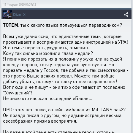
11 Февраля 2020 07:37:12
DizerX
TOTEM
, ты с какого языка пользуешься переводчиком?
Всем уже давно ясно, что единственные темы, которые
прокатывают и воспринимаются администрацией на УРА!
Это темы: порезать, ухудшить, отменить.
Кому так сильно мозолили глаза медали?
Я понимаю порезать их в половину у жука или на худой
конец у террана, хотя у террана уже чувствуется. Но
порезать медаль у Тоссов, где добыча и так смехотворна -
это просто Выше всяких похвал. Можете там вобще
добычу убрать, потому что толку от нее всеравно нет!
Вот люди и не пишут - они тихо офигевают от последних
"Улучшений"!
Не знаю кто насосал последний еБаланс.
UPD: хотя нет, знаю, онлайн-имбалан из MiLiTANS bas22.
Он правда писал о другом, но у администрации весьма
своеобразная призма восприятия.
Но даже в этой теме есть отдельные герои, которым