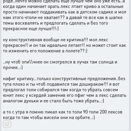
роде..нечто можно сделать еще лучше чем оно уже есть..а
когда один начинает орать лекс лтает криво а остальные
просто начинают поддакивать как в детском садике и мол
нам этого чтоли не хватает?? а давай те все как в шапке
темы восхвалять и предлогать сделать и без того
прекрасное еще лучше!!!:)
ну конструктивная вообще не критика!!! мол лекс
прекрасен!! и он так идеально летает!! но может стоит как
то изменить его положение а полете??:)
..ну чтоб эпи\\чнее он смотрелся в лучах там солнца и
прочее..:)
нафиг критику...только конструктивные предложения..без
тута плохо и ты чтоб подавился там дошираком!!! я вот
предлогал толи собирался там когда то убрать совсем
юнит лекс у ксердей заменив его пфиг чем а лекс сделать
аналогом дуньки и ее стало быть тоже убрать..:)
а то с утра я помню пикал как то толи 90 толи 200 лексов
когда то там чтобы висели они на орбите..:)