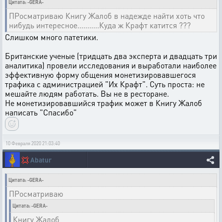
Цитата: -GERA-
ПРосматриваю Книгу Жалоб в надежде найти хоть что
нибудь интересное...........Куда ж Крафт катится ???
Слишком много патетики.
Британские ученые (тридцать два эксперта и двадцать три
аналитика) провели исследования и выработали наиболее
эффективную форму общения монетизировавшегося
трафика с администрацией "Их Крафт". Суть проста: не
мешайте людям работать. Вы не в ресторане.
Не монетизировавшийся трафик может в Книгу Жалоб
написать "Спасибо"
10 Февраля 2020 21:03:40
💢
Abatur
Цитата: -GERA-
ПРосматриваю
Цитата: -GERA-
Книгу Жалоб