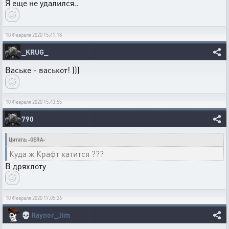
Я еще не удалился..
10 Февраля 2020 15:41:18
_KRUG_
Ваське - васькот! )))
10 Февраля 2020 15:43:55
790
Цитата: -GERA-
Куда ж Крафт катится ???
В дряхлоту
10 Февраля 2020 17:05:26
💀
Raynor_Jim