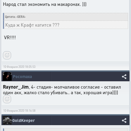
Народ стал экономить на макаронах. )))
Цитата: -GERA-
Куда ж Крафт катится ???
VR!!!!
10 Февраля 2020 18:05:53
Pocomaxa
Raynor_Jim
, 4- стадия- молчаливое согласие - оставил
один акк, жалко стало убивать.. а так, хорошая игра))))
10 Февраля 2020 18:16:58
GoldKeeper