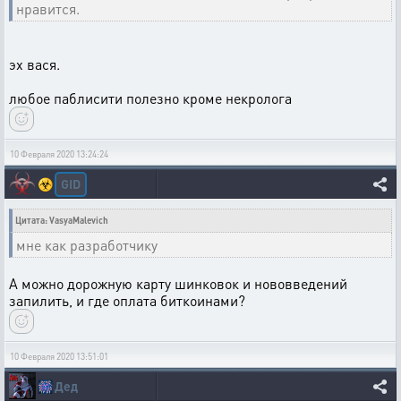
нравится.
эх вася.
любое паблисити полезно кроме некролога
10 Февраля 2020 13:24:24
GID
☣️
Цитата: VasyaMalevich
мне как разработчику
А можно дорожную карту шинковок и нововведений
запилить, и где оплата биткоинами?
10 Февраля 2020 13:51:01
🎆
Дед