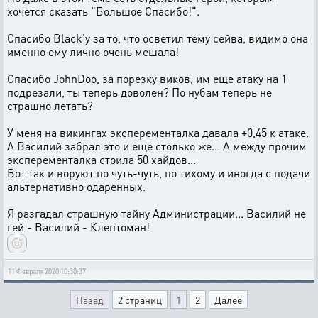
хочется сказать "Большое Спасибо!".
Спасибо Black'у за то, что осветил тему сейва, видимо она
именно ему лично очень мешала!
Спасибо JohnDoo, за порезку виков, им еще атаку на 1
подрезали, ты теперь доволен? По нубам теперь не
страшно летать?
У меня на викингах эксперементалка давала +0,45 к атаке.
А Василий забрал это и еще столько же... А между прочим
эксперементалка стоила 50 хайдов...
Вот так и воруют по чуть-чуть, по тихому и иногда с подачи
альтернативно одаренных.
Я разгадал страшную тайну Администрации... Василий не
гей - Василий - Клептоман!
11 Февраля 2020 10:30:37
Назад
2 страниц
1
2
Далее