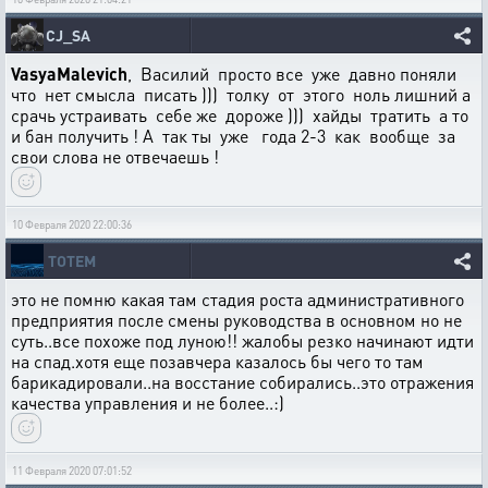
CJ_SA
VasyaMalevich
, Василий просто все уже давно поняли
что нет смысла писать ))) толку от этого ноль лишний а
срачь устраивать себе же дороже ))) хайды тратить а то
и бан получить ! А так ты уже года 2-3 как вообще за
свои слова не отвечаешь !
10 Февраля 2020 22:00:36
TOTEM
это не помню какая там стадия роста административного
предприятия после смены руководства в основном но не
суть..все похоже под луною!! жалобы резко начинают идти
на спад.хотя еще позавчера казалось бы чего то там
барикадировали..на восстание собирались..это отражения
качества управления и не более..:)
11 Февраля 2020 07:01:52