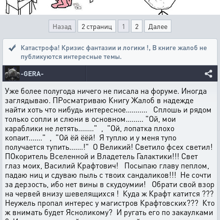
Назад
2 страниц
1
2
Далее
Катастрофа! Кризис фантазии и логики !
,
В книге жалоб не
публикуются интересные темы.
-GERA-
Уже более полугода ничего не писала на форуме. Иногда
заглядываю. ПРосматриваю Книгу Жалоб в надежде
найти хоть что нибудь интересное........... Сплошь и рядом
только сопли и слюни в основном......... "Ой, мои
караблики не летять........" , "Ой, лопатка плохо
копаит......." , "Ой ёй ёёй! Я туплю и у меня тупо
получается тупить.......!" О Великий! Светило фсех светил!
ПОкоритель Вселенной и Владетель Галактики!!! Свет
глаз моих, Василий Крафтович! Посыпаю главу пеплом,
падаю ниц и сдуваю пыль с твоих сандаликов!!! Не сочти
за дерзость, ибо нет вины в скудоумии! Обрати свой взор
на червей внизу шевелящихся ! Куда ж Крафт катится ???
Неужель пропал интерес у магистров Крафтовских??? Кто
ж внимать будет Ясноликому? И ругать его по закаулками