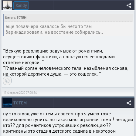
Xandy
Цитата: TOTEM
еще позавчера казалось бы чего то там
барикадировали..на восстание собирались..
"Всякую революцию задумывают романтики,
осуществляют фанатики, а пользуются ее плодами
отпетые негодяи. "
"Главный орган человеческого тела, незыблемая основа,
на которой держится душа, — это кошелек. "
11 Февраля 2020 07:20:34
TOTEM
ну это отход уже от темы совсем про я умею тоже
великолепно тупить..но такая многогранная тема!! негодяи
кто?? для романтиков устроивших революцию??
критиканы это стадия детского садика в некотором