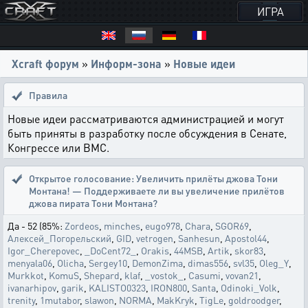
ИГРА
Xcraft форум
»
Информ-зона
»
Новые идеи
Правила
Новые идеи рассматриваются администрацией и могут
быть приняты в разработку после обсуждения в Сенате,
Конгрессе или ВМС.
Открытое голосование:
Увеличить прилёты джова Тони
Монтана! — Поддерживаете ли вы увеличение прилётов
джова пирата Тони Монтана?
Да - 52 (85%:
Zordeos
,
minches
,
eugo978
,
Chara
,
SGOR69
,
Алексей_Погорельский
,
GID
,
vetrogen
,
Sanhesun
,
Apostol44
,
Igor_Cherepovec
,
_DoCent72_
,
Orakis
,
44MSB
,
Artik
,
skor83
,
menyala06
,
Olicha
,
Sergey10
,
DemonZima
,
dimas556
,
svl35
,
Oleg_Y
,
Murkkot
,
KomuS
,
Shepard
,
klaf
,
_vostok_
,
Casumi
,
vovan21
,
ivanarhipov
,
garik
,
KALISTO0323
,
IRON800
,
Santa
,
Odinoki_Volk
,
trenity
,
1mutabor
,
slawon
,
NORMA
,
MakKryk
,
TigLe
,
goldroodger
,