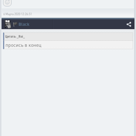
6 Марта 2020 12:26:51
🏴
Black
Цитата: _Roi_
просись в конец