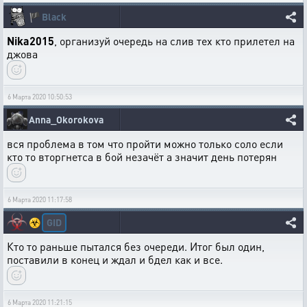
🏴
Black
Nika2015
, организуй очередь на слив тех кто прилетел на
джова
6 Марта 2020 10:50:53
Anna_Okorokova
вся проблема в том что пройти можно только соло если
кто то вторгнетса в бой незачёт а значит день потерян
6 Марта 2020 11:17:58
GID
☣️
Кто то раньше пытался без очереди. Итог был один,
поставили в конец и ждал и бдел как и все.
6 Марта 2020 11:21:15