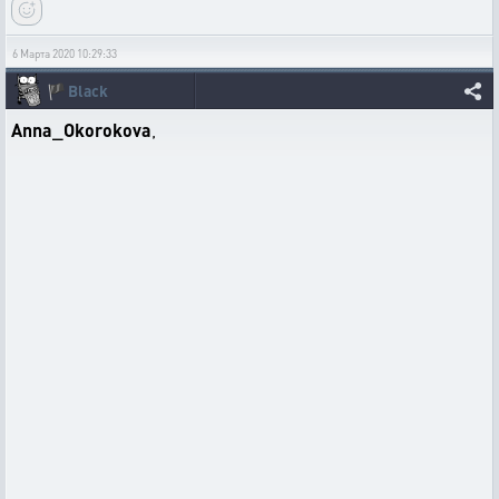
6 Марта 2020 10:29:33
🏴
Black
Anna_Okorokova
,