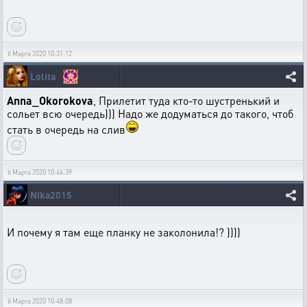
6 Марта 2020 10:31:12
Lolita
Anna_Okorokova
, Прилетит туда кто-то шустренький и
сольет всю очередь))) Надо же додуматься до такого, чтоб
стать в очередь на слив
6 Марта 2020 10:46:39
Nika2015
И почему я там еще планку не заколонила!? ))))
6 Марта 2020 10:48:08