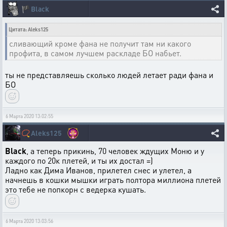
🏴
Black
Цитата: Aleks125
сливающий кроме фана не получит там ни какого
профита, в самом лучшем раскладе БО набьет.
ты не представляешь сколько людей летает ради фана и
БО
6 Марта 2020 13:02:55
📿
Aleks125
Black
, а теперь прикинь, 70 человек ждущих Моню и у
каждого по 20к плетей, и ты их достал =)
Ладно как Дима Иванов, прилетел снес и улетел, а
начнешь в кошки мышки играть полтора миллиона плетей
это тебе не попкорн с ведерка кушать.
6 Марта 2020 13:03:56