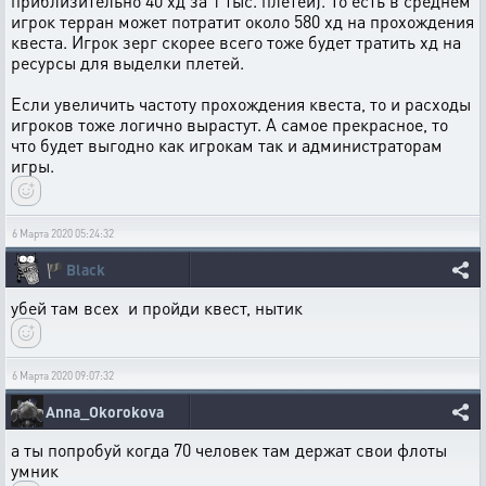
приблизительно 40 хд за 1 тыс. плетей). То есть в среднем
игрок терран может потратит около 580 хд на прохождения
квеста. Игрок зерг скорее всего тоже будет тратить хд на
ресурсы для выделки плетей.
Если увеличить частоту прохождения квеста, то и расходы
игроков тоже логично вырастут. А самое прекрасное, то
что будет выгодно как игрокам так и администраторам
игры.
6 Марта 2020 05:24:32
🏴
Black
убей там всех и пройди квест, нытик
6 Марта 2020 09:07:32
Anna_Okorokova
а ты попробуй когда 70 человек там держат свои флоты
умник