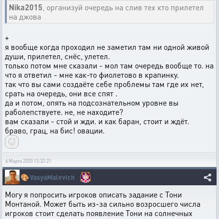
Nika2015
, организуй очередь на слив тех кто прилетел
на джова
+
я вообще когда проходил не заметил там ни одной живой
души, прилетел, снёс, улетел.
только потом мне сказали - мол там очередь вообще то. на
что я ответил - мне как-то фиолетово в крапинку.
так что вы сами создаёте себе проблемы там где их нет,
срать на очередь, они все спят .
да и потом, опять на подсознательном уровне вы
раболепствуете. не, не находите?
вам сказали - стой и жди. и как баран, стоит и ждёт.
браво, грац, на бис! овации.
6 Марта 2020 12:32:21
🎨
VasyaMalevich
Могу я попросить игроков описать задание с Тони
Монтаной. Может быть из-за сильно возросшего числа
игроков стоит сделать появление Тони на солнечных