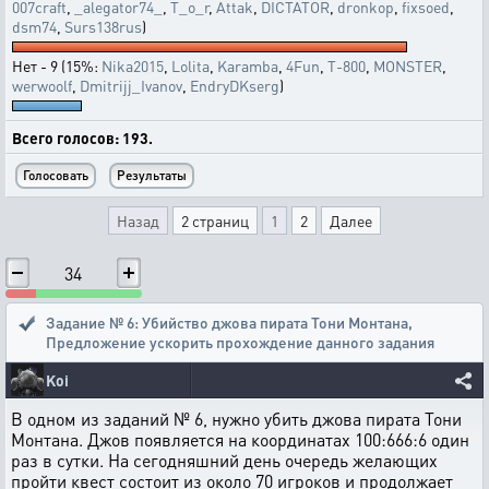
007craft
,
_alegator74_
,
T_o_r
,
Attak
,
DICTATOR
,
dronkop
,
fixsoed
,
dsm74
,
Surs138rus
)
Нет - 9 (15%:
Nika2015
,
Lolita
,
Karamba
,
4Fun
,
T-800
,
MONSTER
,
werwoolf
,
Dmitrijj_Ivanov
,
EndryDKserg
)
Всего голосов: 193.
Назад
2 страниц
1
2
Далее
34
Задание № 6: Убийство джова пирата Тони Монтана
,
Предложение ускорить прохождение данного задания
Koi
В одном из заданий № 6, нужно убить джова пирата Тони
Монтана. Джов появляется на координатах 100:666:6 один
раз в сутки. На сегодняшний день очередь желающих
пройти квест состоит из около 70 игроков и продолжает