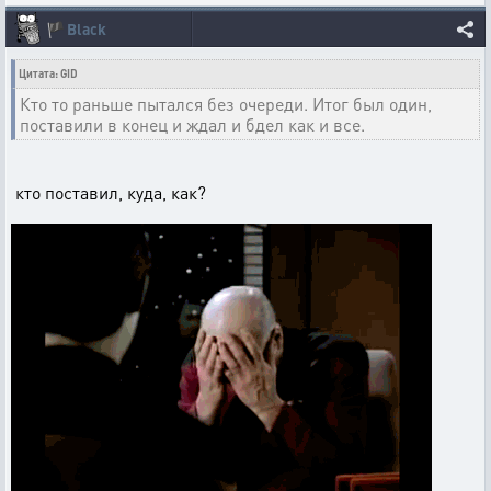
🏴
Black
Цитата: GID
Кто то раньше пытался без очереди. Итог был один,
поставили в конец и ждал и бдел как и все.
кто поставил, куда, как?