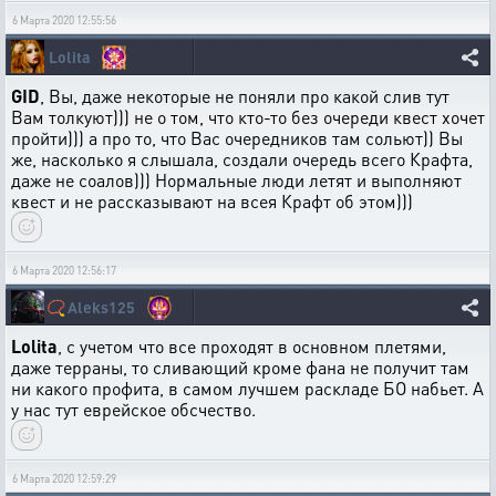
6 Марта 2020 12:55:56
Lolita
GID
, Вы, даже некоторые не поняли про какой слив тут
Вам толкуют))) не о том, что кто-то без очереди квест хочет
пройти))) а про то, что Вас очередников там сольют)) Вы
же, насколько я слышала, создали очередь всего Крафта,
даже не соалов))) Нормальные люди летят и выполняют
квест и не рассказывают на всея Крафт об этом)))
6 Марта 2020 12:56:17
📿
Aleks125
Lolita
, с учетом что все проходят в основном плетями,
даже терраны, то сливающий кроме фана не получит там
ни какого профита, в самом лучшем раскладе БО набьет. А
у нас тут еврейское обсчество.
6 Марта 2020 12:59:29