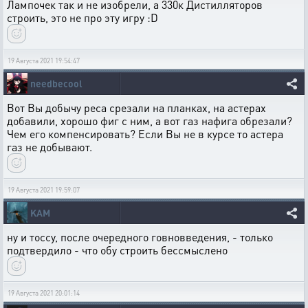
Лампочек так и не изобрели, а 330к Дистилляторов
строить, это не про эту игру :D
19 Августа 2021 19:54:47
needbecool
Вот Вы добычу реса срезали на планках, на астерах
добавили, хорошо фиг с ним, а вот газ нафига обрезали?
Чем его компенсировать? Если Вы не в курсе то астера
газ не добывают.
19 Августа 2021 19:59:07
KAM
ну и тоссу, после очередного говновведения, - только
подтвердило - что обу строить бессмыслено
19 Августа 2021 20:01:14