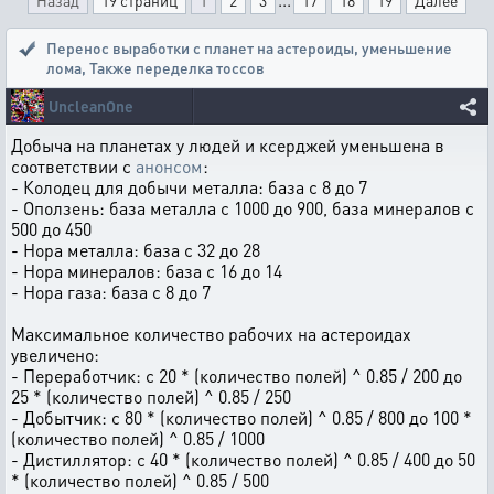
Назад
19 страниц
1
2
3
17
18
19
Далее
Перенос выработки с планет на астероиды, уменьшение
лома
,
Также переделка тоссов
UncleanOne
Добыча на планетах у людей и ксерджей уменьшена в
соответствии с
анонсом
:
- Колодец для добычи металла: база с 8 до 7
- Оползень: база металла с 1000 до 900, база минералов с
500 до 450
- Нора металла: база с 32 до 28
- Нора минералов: база с 16 до 14
- Нора газа: база с 8 до 7
Максимальное количество рабочих на астероидах
увеличено:
- Переработчик: с 20 * (количество полей) ^ 0.85 / 200 до
25 * (количество полей) ^ 0.85 / 250
- Добытчик: с 80 * (количество полей) ^ 0.85 / 800 до 100 *
(количество полей) ^ 0.85 / 1000
- Дистиллятор: с 40 * (количество полей) ^ 0.85 / 400 до 50
* (количество полей) ^ 0.85 / 500