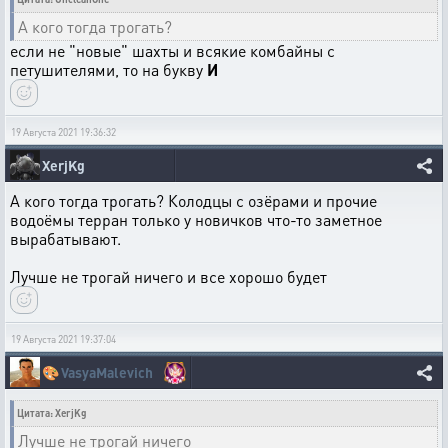
А кого тогда трогать?
если не "новые" шахты и всякие комбайны с
петушителями, то на букву
И
19 Августа 2021 19:36:32
XerjKg
А кого тогда трогать? Колодцы с озёрами и прочие
водоёмы терран только у новичков что-то заметное
вырабатывают.
Лучше не трогай ничего и все хорошо будет
19 Августа 2021 19:37:04
🎨
VasyaMalevich
Цитата: XerjKg
Лучше не трогай ничего