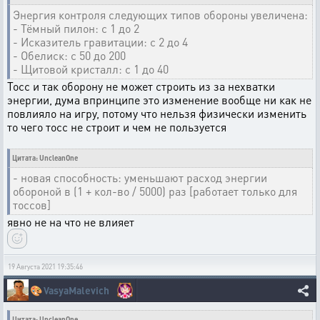
Энергия контроля следующих типов обороны увеличена:
- Тёмный пилон: с 1 до 2
- Исказитель гравитации: с 2 до 4
- Обелиск: с 50 до 200
- Щитовой кристалл: с 1 до 40
Тосс и так оборону не может строить из за нехватки
энергии, дума впринципе это изменение вообще ни как не
повлияло на игру, потому что нельзя физически изменить
то чего тосс не строит и чем не пользуется
Цитата: UncleanOne
- новая способность: уменьшают расход энергии
обороной в (1 + кол-во / 5000) раз [работает только для
тоссов]
явно не на что не влияет
19 Августа 2021 19:35:46
🎨
VasyaMalevich
Цитата: UncleanOne