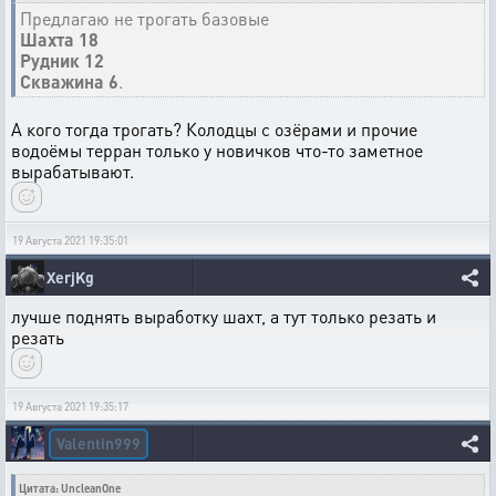
Предлагаю не трогать базовые
Шахта 18
Рудник 12
Скважина 6
.
А кого тогда трогать? Колодцы с озёрами и прочие
водоёмы терран только у новичков что-то заметное
вырабатывают.
19 Августа 2021 19:35:01
XerjKg
лучше поднять выработку шахт, а тут только резать и
резать
19 Августа 2021 19:35:17
Valentin999
Цитата: UncleanOne