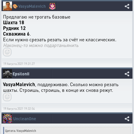
🎨
VasyaMalevich
Предлагаю не трогать базовые
Шахта 18
Рудник 12
Скважина 6
.
Если нужно срезать резать за счёт не классических.
Наконец-то можно подартаньянить
19 Августа 2021 19:31:27
EpsilonII
VasyaMalevich
, поддерживаю. Сколько можно резать
шахты. Строишь, строишь, в конце их снова режут.
19 Августа 2021 19:32:54
UncleanOne
Цитата: VasyaMalevich