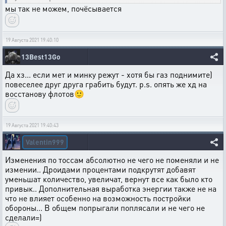
мы так не можем, почёсывается
19 Августа 2021 19:40:10
13Best13Go
Да хз... если мет и минку режут - хотя бы газ поднимите)
повеселее друг друга грабить будут. p.s. опять же хд на
восстанову флотов🙂
19 Августа 2021 19:40:43
Valentin999
Изменения по тоссам абсолютно не чего не поменяли и не
измении.. Дроидами процентами подкрутят добавят
уменьшат количество, увеличат, вернут все как было кто
привык.. Дополнительная выработка энергии также не на
что не влияет особенно на возможность постройки
обороны... В общем попрыгали поплясали и не чего не
сделали=)