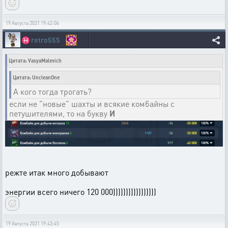
19 Августа 2021 19:42:06
♓
retro555
Цитата: VasyaMalevich
Цитата: UncleanOne
А кого тогда трогать?
если не "новые" шахты и всякие комбайны с
петушителями, то на букву
И
режте итак много добывают
энергии всего ничего 120 000)))))))))))))))))
19 Августа 2021 19:43:45