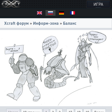
ИГРА
Xcraft форум
»
Информ-зона
»
Баланс
...