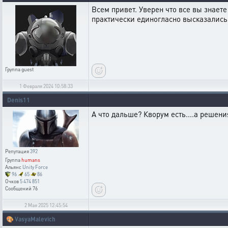
Всем привет. Уверен что все вы знает
практически единогласно высказались 
Группа
guest
1 Февраля 2024 10:58:33
Denis11
А что дальше? Кворум есть....а решения
Репутация
392
Группа
humans
Альянс
Unity Force
96
65
86
Очков
5 474 851
Сообщений
76
2 Мая 2025 12:45:54
🎨
VasyaMalevich