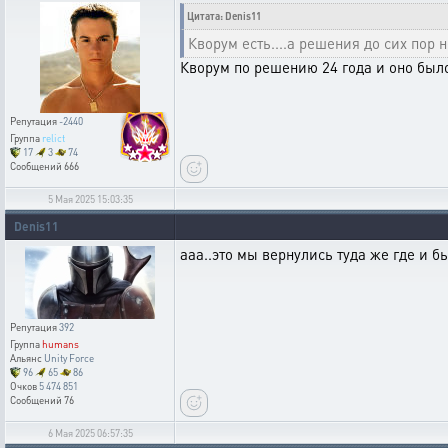
Цитата: Denis11
Кворум есть....а решения до сих пор н
Кворум по решению 24 года и оно был
Репутация
-2440
Группа
relict
17
3
74
Сообщений
666
5 Мая 2025 15:03:35
Denis11
ааа..это мы вернулись туда же где и бы
Репутация
392
Группа
humans
Альянс
Unity Force
96
65
86
Очков
5 474 851
Сообщений
76
6 Мая 2025 06:57:35