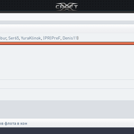
bur
,
Ser65
,
YuraKlinok
,
|PR|PreF
,
Denis11
)
в флота в кон