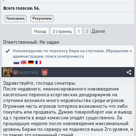
Всего голосов: 56.
Далее
Назад
2 страниц
1
2
Ответственный: Не задан
Нововведение по переносу бирж на спутники
,
Обращение к
администрации, поиск компромисса
🐻
beercrazy
Здравствуйте, господа сенаторы.
После недавнего, неанонсированного нововведения
касательно переноса ксерговских дендрариумов на
спутники возникло много недовольства среди игроков.
Огромная часть игроков потеряла возможность что либо
покупать или продавать. Думаю товарооборот как и вывод
хд с проекта в виде комиссии упадёт существенно. За
прошедшую неделю после нововведения максимальный
уровень биржи по серверу не поднялся выше 2го уровня, и
то думаю это единичный случай.