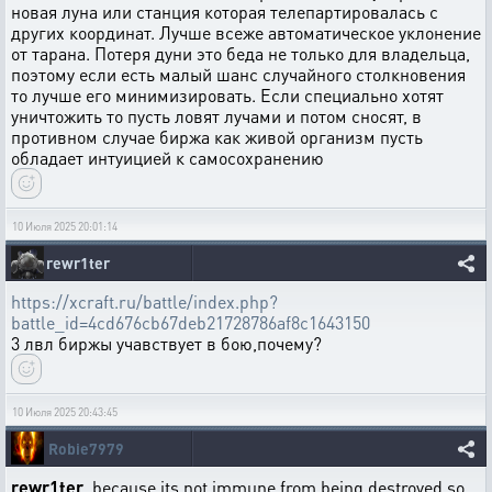
новая луна или станция которая телепартировалась с
других координат. Лучше всеже автоматическое уклонение
от тарана. Потеря дуни это беда не только для владельца,
поэтому если есть малый шанс случайного столкновения
то лучше его минимизировать. Если специально хотят
уничтожить то пусть ловят лучами и потом сносят, в
противном случае биржа как живой организм пусть
обладает интуицией к самосохранению
10 Июля 2025 20:01:14
rewr1ter
https://xcraft.ru/battle/index.php?
battle_id=4cd676cb67deb21728786af8c1643150
3 лвл биржы учавствует в бою,почему?
10 Июля 2025 20:43:45
Robie7979
rewr1ter
, because its not immune from being destroyed so