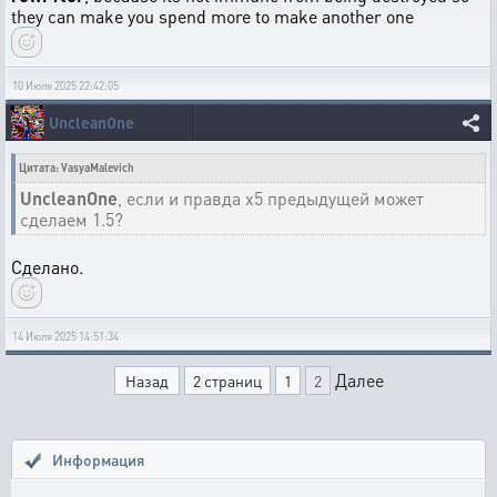
they can make you spend more to make another one
10 Июля 2025 22:42:05
UncleanOne
Цитата: VasyaMalevich
UncleanOne
, если и правда х5 предыдущей может
сделаем 1.5?
Сделано.
14 Июля 2025 14:51:34
Далее
Назад
2 страниц
1
2
Информация