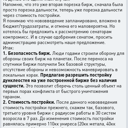
Напомню, что это уже вторая порезка бирж, сначала была
просто порезка дальности, теперь уже порезка дальности
через стоимость постройки.
Я понимаю что нововведение запланировано, вложено в
бюджет/трудозатраты, и отмена его маловероятна. Но
хотелось бы предложить к рассмотрению сенаторам
компромисс. И в случае одобрения сенатом, просить
администрацию рассмотреть наше предложение.
Итак:
1. Безопасность бирж.
Люди годами строили оборону для
обороны своих бирж на планетах. После переноса на
спутники биржи получили 5кк базовой структуры,
отсутствие обороны и невозможность маневрировать в
локальных корах.
Предлагаю разрешить постройку
дунклеостея на уже построенной бирже без наличия
сущности.
Это позволит сберечь столь ценный объект на
первых порах конфликта от быстрого уничтожения
тараном.
2. Стоимость постройки.
После данного нововведения
стоимость постройки прежнего, скажем так, базового,
третьего уровня биржи с радиусом работы в 30 систем
возросла в 7 раз. До изменения стоимость постройки
равнялась примерно 110кк униреса (20кк метала, 40кк