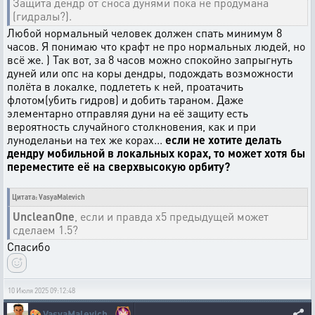
Защита дендр от сноса дунями пока не продумана
(гидралы?).
Любой нормальный человек должен спать минимум 8
часов. Я понимаю что крафт не про нормальных людей, но
всё же. ) Так вот, за 8 часов можно спокойно запрыгнуть
дуней или опс на коры дендры, подождать возможности
полёта в локалке, подлететь к ней, проатачить
флотом(убить гидров) и добить тараном. Даже
элементарно отправляя дуни на её защиту есть
вероятность случайного столкновения, как и при
луноделаньи на тех же корах...
если не хотите делать
дендру мобильной в локальных корах, то может хотя бы
переместите её на сверхвысокую орбиту?
Цитата: VasyaMalevich
UncleanOne
, если и правда х5 предыдущей может
сделаем 1.5?
Спасибо
10 Июля 2025 09:12:48
🎨
VasyaMalevich