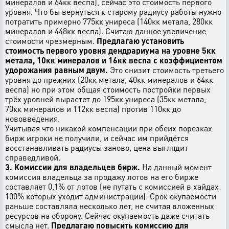
минералов и 64кк веспа), сейчас это стоимость первого
уровня. Что бы вернуться к старому радиусу работы нужно
потратить примерно 775кк униреса (140кк метала, 280кк
минералов и 448кк веспа). Считаю данное увеличение
стоимости чрезмерным.
Предлагаю установить
стоимость первого уровня дендрариума на уровне 5кк
метала, 10кк минералов и 16кк веспа с коэффициентом
удорожания равным двум.
Это снизит стоимость третьего
уровня до прежних (20кк метала, 40кк минералов и 64кк
веспа) но при этом общая стоимость постройки первых
трёх уровней вырастет до 195кк униреса (35кк метала,
70кк минералов и 112кк веспа) против 110кк до
нововведения.
Учитывая что никакой компенсации при обеих порезках
бирж игроки не получили, и сейчас им прийдётся
восстанавливать радиусы заново, цена выглядит
справедливой.
3. Комиссии для владельцев бирж.
На данный момент
комиссия владельца за продажу лотов на его бирже
составляет 0,1% от лотов (не путать с комиссией в хайдах
100% которых уходит администрации). Срок окупаемости
раньше составляла несколько лет, не считая вложенных
ресурсов на оборону. Сейчас окупаемость даже считать
смысла нет.
Предлагаю повысить комиссию для