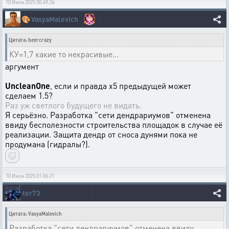
10 Июля 2025 00:49:36
🎨
VasyaMalevich
Цитата: beercrazy
КУ=1,7 какие то некрасивые...
аргумент
UncleanOne
, если и правда х5 предыдущей может
сделаем 1.5?
Раз уж светлого будущего не видать.
Я серьёзно. Разработка "сети дендрариумов" отменена
ввиду бесполезности строительства площадок в случае её
реализации. Защита дендр от сноса дунями пока не
продумана (гидралы?).
10 Июля 2025 01:06:21
tor73
Цитата: VasyaMalevich
Разработка "сети дендрариумов" отменена ввиду