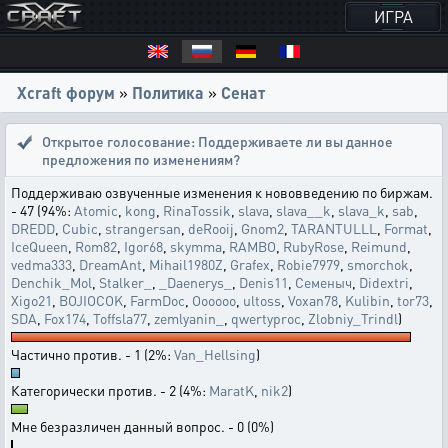
ИГРА
Xcraft форум
»
Политика
»
Сенат
Открытое голосование:
Поддерживаете ли вы данное
предложения по изменениям?
Поддерживаю озвученные изменения к нововведению по биржам.
- 47 (94%:
Atomic
,
kong
,
RinaTossik
,
slava
,
slava__k
,
slava_k
,
sab
,
DREDD
,
Cubic
,
strangersan
,
deRooij
,
Gnom2
,
TARANTULLL
,
Format
,
IceQueen
,
Rom82
,
Igor68
,
skymma
,
RAMBO
,
RubyRose
,
Reimund
,
vedma333
,
DreamAnt
,
Mihail1980Z
,
Grafex
,
Robie7979
,
smorchok
,
Denchik_Mol
,
Stalker_
,
_Daenerys_
,
Denis11
,
Семеныч
,
Didextri
,
Xigo21
,
BOJIOCOK
,
FarmDoc
,
Oooooo
,
ultoss
,
Voxan78
,
Kulibin
,
tor73
,
SDA
,
Fox174
,
Toffsla77
,
zemlyanin_
,
qwertyproc
,
Zlobniy_Trindl
)
Частично против. - 1 (2%:
Van_Hellsing
)
Категорически против. - 2 (4%:
MaratK
,
nik2
)
Мне безразличен данный вопрос. - 0 (0%)