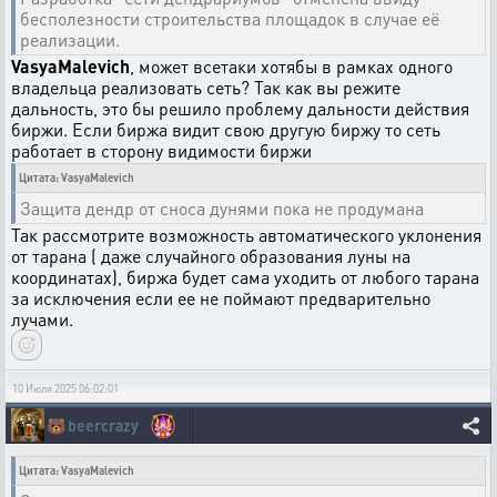
бесполезности строительства площадок в случае её
реализации.
VasyaMalevich
, может всетаки хотябы в рамках одного
владельца реализовать сеть? Так как вы режите
дальность, это бы решило проблему дальности действия
биржи. Если биржа видит свою другую биржу то сеть
работает в сторону видимости биржи
Цитата: VasyaMalevich
Защита дендр от сноса дунями пока не продумана
Так рассмотрите возможность автоматического уклонения
от тарана ( даже случайного образования луны на
координатах), биржа будет сама уходить от любого тарана
за исключения если ее не поймают предварительно
лучами.
10 Июля 2025 06:02:01
🐻
beercrazy
Цитата: VasyaMalevich