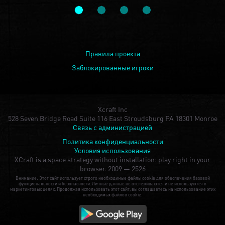
Правила проекта
Заблокированные игроки
Xcraft Inc
528 Seven Bridge Road Suite 116 East Stroudsburg PA 18301 Monroe
Связь с администрацией
Политика конфиденциальности
Условия использования
XCraft is a space strategy without installation: play right in your
browser.
2009 — 2526
Внимание: Этот сайт использует строго необходимые файлы cookie для обеспечения базовой
функциональности и безопасности. Личные данные не отслеживаются и не используются в
маркетинговых целях. Продолжая использовать этот сайт, вы соглашаетесь на использование этих
необходимых файлов cookie.