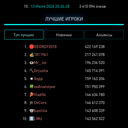
10.
13 Июля 2026 20:26:28
3 410 094 очков
ЛУЧШИЕ ИГРОКИ
Топ лучших
Новички
Альянсы
1.
🛑
GEORGY2018
422 149 238
2.
🏕️
1811961
217 241 078
3.
👁️
Mr_Jor
196 236 520
4.
⛏️
Drjusha
165 714 391
5.
◽
Xepp
159 163 204
6.
🍀
eeAnatolyee
151 950 399
7.
🏓
Vlad54
146 634 180
8.
🎓
OvCore
146 612 370
9.
🐨
bastilia
143 608 339
10.
8️⃣
LMU
143 562 522