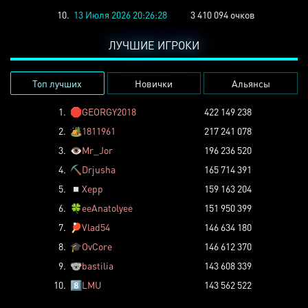
10.
13 Июля 2026 20:26:28
3 410 094 очков
ЛУЧШИЕ ИГРОКИ
Топ лучших
Новички
Альянсы
1.
🛑
GEORGY2018
422 149 238
2.
🏕️
1811961
217 241 078
3.
👁️
Mr_Jor
196 236 520
4.
⛏️
Drjusha
165 714 391
5.
◽
Xepp
159 163 204
6.
🍀
eeAnatolyee
151 950 399
7.
🏓
Vlad54
146 634 180
8.
🎓
OvCore
146 612 370
9.
🐨
bastilia
143 608 339
10.
8️⃣
LMU
143 562 522