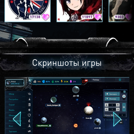
17138
11897
9303
Скриншоты игры