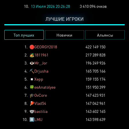
10.
13 Июля 2026 20:26:28
3 410 094 очков
ЛУЧШИЕ ИГРОКИ
Топ лучших
Новички
Альянсы
1.
🛑
GEORGY2018
422 149 150
2.
🏕️
1811961
217 289 828
3.
👁️
Mr_Jor
196 249 926
4.
⛏️
Drjusha
165 705 166
5.
◽
Xepp
159 155 174
6.
🍀
eeAnatolyee
151 950 399
7.
🎓
OvCore
147 423 931
8.
🏓
Vlad54
147 042 961
9.
🐨
bastilia
143 602 165
10.
8️⃣
LMU
143 598 639