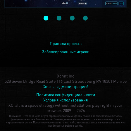
Правила проекта
Заблокированные игроки
Xcraft Inc
528 Seven Bridge Road Suite 116 East Stroudsburg PA 18301 Monroe
Связь с администрацией
Политика конфиденциальности
Условия использования
XCraft is a space strategy without installation: play right in your
browser.
2009 — 2526
Внимание: Этот сайт использует строго необходимые файлы cookie для обеспечения базовой
функциональности и безопасности. Личные данные не отслеживаются и не используются в
маркетинговых целях. Продолжая использовать этот сайт, вы соглашаетесь на использование этих
необходимых файлов cookie.