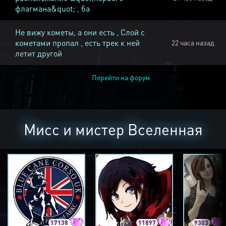
флагмана&quot; , ба
Не вижу кометы, а они есть , Слой с
кометами пропал , есть трек к ней
22 часа назад
летит другой
Перейти на форум
Мисс и мистер Вселенная
17138
11897
9303