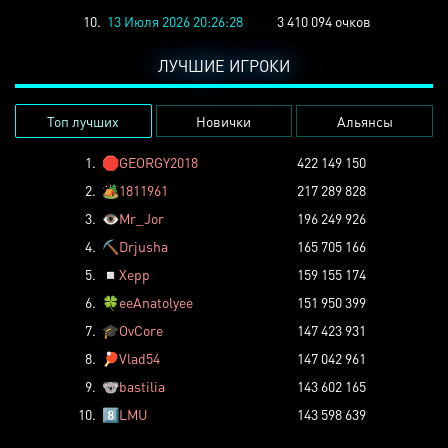
10.
13 Июля 2026 20:26:28
3 410 094 очков
ЛУЧШИЕ ИГРОКИ
Топ лучших
Новички
Альянсы
1.
🛑
GEORGY2018
422 149 150
2.
🏕️
1811961
217 289 828
3.
👁️
Mr_Jor
196 249 926
4.
⛏️
Drjusha
165 705 166
5.
◽
Xepp
159 155 174
6.
🍀
eeAnatolyee
151 950 399
7.
🎓
OvCore
147 423 931
8.
🏓
Vlad54
147 042 961
9.
🐨
bastilia
143 602 165
10.
8️⃣
LMU
143 598 639