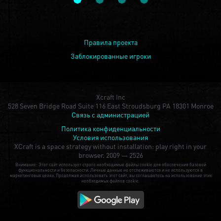
Правила проекта
Заблокированные игроки
Xcraft Inc
528 Seven Bridge Road Suite 116 East Stroudsburg PA 18301 Monroe
Связь с администрацией
Политика конфиденциальности
Условия использования
XCraft is a space strategy without installation: play right in your
browser.
2009 — 2526
Внимание: Этот сайт использует строго необходимые файлы cookie для обеспечения базовой
функциональности и безопасности. Личные данные не отслеживаются и не используются в
маркетинговых целях. Продолжая использовать этот сайт, вы соглашаетесь на использование этих
необходимых файлов cookie.