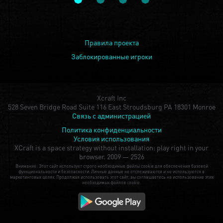
Правила проекта
Заблокированные игроки
Xcraft Inc
528 Seven Bridge Road Suite 116 East Stroudsburg PA 18301 Monroe
Связь с администрацией
Политика конфиденциальности
Условия использования
XCraft is a space strategy without installation: play right in your
browser.
2009 — 2526
Внимание: Этот сайт использует строго необходимые файлы cookie для обеспечения базовой
функциональности и безопасности. Личные данные не отслеживаются и не используются в
маркетинговых целях. Продолжая использовать этот сайт, вы соглашаетесь на использование этих
необходимых файлов cookie.