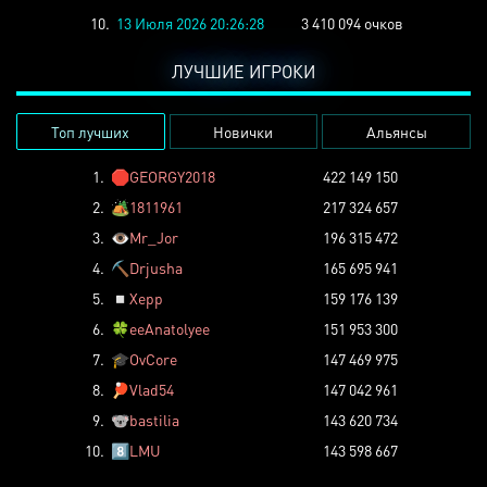
10.
13 Июля 2026 20:26:28
3 410 094 очков
ЛУЧШИЕ ИГРОКИ
Топ лучших
Новички
Альянсы
1.
🛑
GEORGY2018
422 149 150
2.
🏕️
1811961
217 324 657
3.
👁️
Mr_Jor
196 315 472
4.
⛏️
Drjusha
165 695 941
5.
◽
Xepp
159 176 139
6.
🍀
eeAnatolyee
151 953 300
7.
🎓
OvCore
147 469 975
8.
🏓
Vlad54
147 042 961
9.
🐨
bastilia
143 620 734
10.
8️⃣
LMU
143 598 667