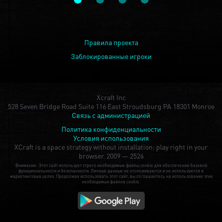
Правила проекта
Заблокированные игроки
Xcraft Inc
528 Seven Bridge Road Suite 116 East Stroudsburg PA 18301 Monroe
Связь с администрацией
Политика конфиденциальности
Условия использования
XCraft is a space strategy without installation: play right in your
browser.
2009 — 2526
Внимание: Этот сайт использует строго необходимые файлы cookie для обеспечения базовой
функциональности и безопасности. Личные данные не отслеживаются и не используются в
маркетинговых целях. Продолжая использовать этот сайт, вы соглашаетесь на использование этих
необходимых файлов cookie.