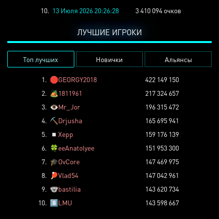
10.
13 Июля 2026 20:26:28
3 410 094 очков
ЛУЧШИЕ ИГРОКИ
Топ лучших
Новички
Альянсы
1.
🛑
GEORGY2018
422 149 150
2.
🏕️
1811961
217 324 657
3.
👁️
Mr_Jor
196 315 472
4.
⛏️
Drjusha
165 695 941
5.
◽
Xepp
159 176 139
6.
🍀
eeAnatolyee
151 953 300
7.
🎓
OvCore
147 469 975
8.
🏓
Vlad54
147 042 961
9.
🐨
bastilia
143 620 734
10.
8️⃣
LMU
143 598 667