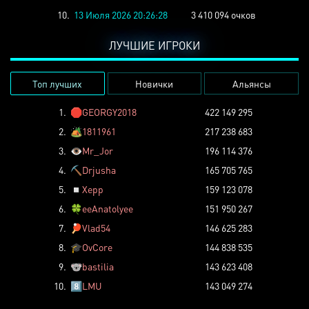
10.
13 Июля 2026 20:26:28
3 410 094 очков
ЛУЧШИЕ ИГРОКИ
Топ лучших
Новички
Альянсы
1.
🛑
GEORGY2018
422 149 295
2.
🏕️
1811961
217 238 683
3.
👁️
Mr_Jor
196 114 376
4.
⛏️
Drjusha
165 705 765
5.
◽
Xepp
159 123 078
6.
🍀
eeAnatolyee
151 950 267
7.
🏓
Vlad54
146 625 283
8.
🎓
OvCore
144 838 535
9.
🐨
bastilia
143 623 408
10.
8️⃣
LMU
143 049 274