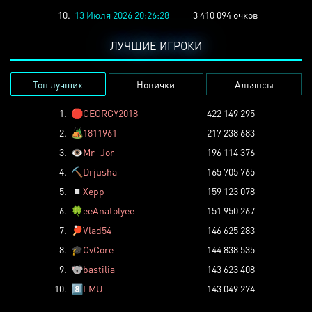
10.
13 Июля 2026 20:26:28
3 410 094 очков
ЛУЧШИЕ ИГРОКИ
Топ лучших
Новички
Альянсы
1.
🛑
GEORGY2018
422 149 295
2.
🏕️
1811961
217 238 683
3.
👁️
Mr_Jor
196 114 376
4.
⛏️
Drjusha
165 705 765
5.
◽
Xepp
159 123 078
6.
🍀
eeAnatolyee
151 950 267
7.
🏓
Vlad54
146 625 283
8.
🎓
OvCore
144 838 535
9.
🐨
bastilia
143 623 408
10.
8️⃣
LMU
143 049 274