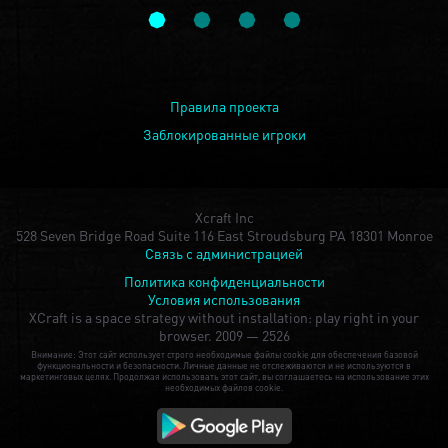
Правила проекта
Заблокированные игроки
Xcraft Inc
528 Seven Bridge Road Suite 116 East Stroudsburg PA 18301 Monroe
Связь с администрацией
Политика конфиденциальности
Условия использования
XCraft is a space strategy without installation: play right in your
browser.
2009 — 2526
Внимание: Этот сайт использует строго необходимые файлы cookie для обеспечения базовой
функциональности и безопасности. Личные данные не отслеживаются и не используются в
маркетинговых целях. Продолжая использовать этот сайт, вы соглашаетесь на использование этих
необходимых файлов cookie.