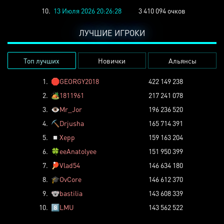
10.
13 Июля 2026 20:26:28
3 410 094 очков
ЛУЧШИЕ ИГРОКИ
Топ лучших
Новички
Альянсы
1.
🛑
GEORGY2018
422 149 238
2.
🏕️
1811961
217 241 078
3.
👁️
Mr_Jor
196 236 520
4.
⛏️
Drjusha
165 714 391
5.
◽
Xepp
159 163 204
6.
🍀
eeAnatolyee
151 950 399
7.
🏓
Vlad54
146 634 180
8.
🎓
OvCore
146 612 370
9.
🐨
bastilia
143 608 339
10.
8️⃣
LMU
143 562 522