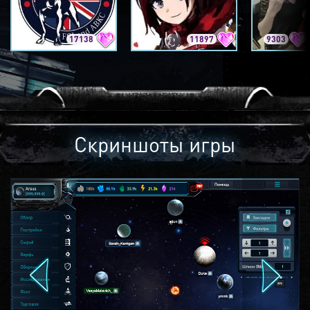
17138
11897
9303
Скриншоты игры