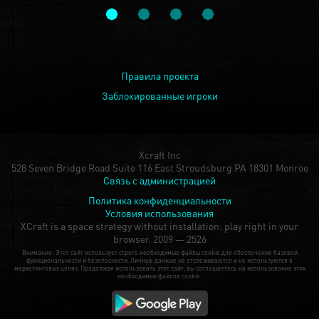
Правила проекта
Заблокированные игроки
Xcraft Inc
528 Seven Bridge Road Suite 116 East Stroudsburg PA 18301 Monroe
Связь с администрацией
Политика конфиденциальности
Условия использования
XCraft is a space strategy without installation: play right in your
browser.
2009 — 2526
Внимание: Этот сайт использует строго необходимые файлы cookie для обеспечения базовой
функциональности и безопасности. Личные данные не отслеживаются и не используются в
маркетинговых целях. Продолжая использовать этот сайт, вы соглашаетесь на использование этих
необходимых файлов cookie.