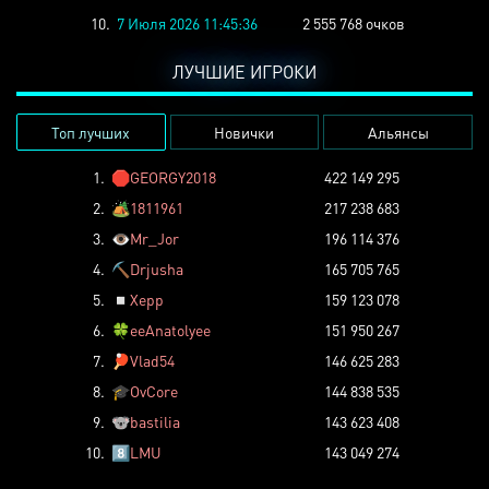
10.
7 Июля 2026 11:45:36
2 555 768 очков
ЛУЧШИЕ ИГРОКИ
Топ лучших
Новички
Альянсы
1.
🛑
GEORGY2018
422 149 295
2.
🏕️
1811961
217 238 683
3.
👁️
Mr_Jor
196 114 376
4.
⛏️
Drjusha
165 705 765
5.
◽
Xepp
159 123 078
6.
🍀
eeAnatolyee
151 950 267
7.
🏓
Vlad54
146 625 283
8.
🎓
OvCore
144 838 535
9.
🐨
bastilia
143 623 408
10.
8️⃣
LMU
143 049 274