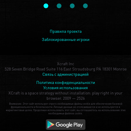
Правила проекта
Заблокированные игроки
Xcraft Inc
528 Seven Bridge Road Suite 116 East Stroudsburg PA 18301 Monroe
Связь с администрацией
Политика конфиденциальности
Условия использования
XCraft is a space strategy without installation: play right in your
browser.
2009 — 2526
Внимание: Этот сайт использует строго необходимые файлы cookie для обеспечения базовой
функциональности и безопасности. Личные данные не отслеживаются и не используются в
маркетинговых целях. Продолжая использовать этот сайт, вы соглашаетесь на использование этих
необходимых файлов cookie.