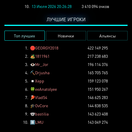
10.
13 Июля 2026 20:26:28
3 410 094 очков
ЛУЧШИЕ ИГРОКИ
Топ лучших
Новички
Альянсы
1.
🛑
GEORGY2018
422 149 295
2.
🏕️
1811961
217 238 683
3.
👁️
Mr_Jor
196 114 376
4.
⛏️
Drjusha
165 705 765
5.
◽
Xepp
159 123 078
6.
🍀
eeAnatolyee
151 950 267
7.
🏓
Vlad54
146 625 283
8.
🎓
OvCore
144 838 535
9.
🐨
bastilia
143 623 408
10.
8️⃣
LMU
143 049 274