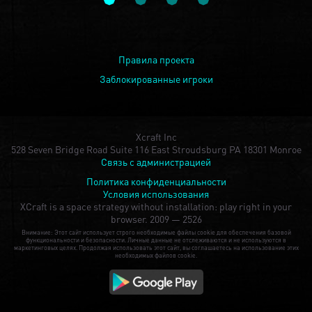
Правила проекта
Заблокированные игроки
Xcraft Inc
528 Seven Bridge Road Suite 116 East Stroudsburg PA 18301 Monroe
Связь с администрацией
Политика конфиденциальности
Условия использования
XCraft is a space strategy without installation: play right in your
browser.
2009 — 2526
Внимание: Этот сайт использует строго необходимые файлы cookie для обеспечения базовой
функциональности и безопасности. Личные данные не отслеживаются и не используются в
маркетинговых целях. Продолжая использовать этот сайт, вы соглашаетесь на использование этих
необходимых файлов cookie.