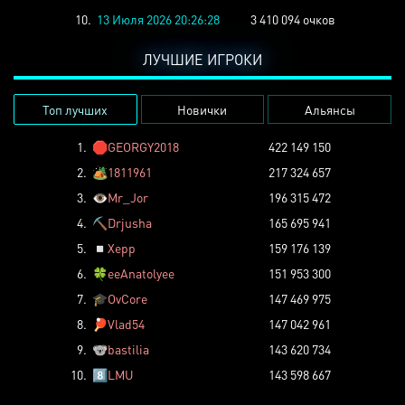
10.
13 Июля 2026 20:26:28
3 410 094 очков
ЛУЧШИЕ ИГРОКИ
Топ лучших
Новички
Альянсы
1.
🛑
GEORGY2018
422 149 150
2.
🏕️
1811961
217 324 657
3.
👁️
Mr_Jor
196 315 472
4.
⛏️
Drjusha
165 695 941
5.
◽
Xepp
159 176 139
6.
🍀
eeAnatolyee
151 953 300
7.
🎓
OvCore
147 469 975
8.
🏓
Vlad54
147 042 961
9.
🐨
bastilia
143 620 734
10.
8️⃣
LMU
143 598 667