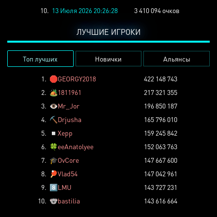
10.
13 Июля 2026 20:26:28
3 410 094 очков
ЛУЧШИЕ ИГРОКИ
Топ лучших
Новички
Альянсы
1.
🛑
GEORGY2018
422 148 743
2.
🏕️
1811961
217 321 355
3.
👁️
Mr_Jor
196 850 187
4.
⛏️
Drjusha
165 796 010
5.
◽
Xepp
159 245 842
6.
🍀
eeAnatolyee
152 063 763
7.
🎓
OvCore
147 667 600
8.
🏓
Vlad54
147 042 961
9.
8️⃣
LMU
143 727 231
10.
🐨
bastilia
143 616 664