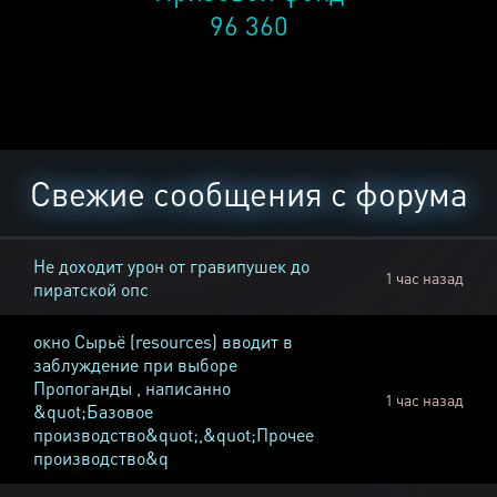
96 360
Свежие сообщения с форума
Не доходит урон от гравипушек до
1 час назад
пиратской опс
окно Cырьё (resources) вводит в
заблуждение при выборе
Пропоганды , написанно
1 час назад
&quot;Базовое
производство&quot;,&quot;Прочее
производство&q