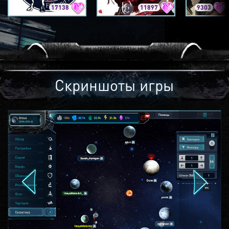
17138
11897
9303
Скриншоты игры