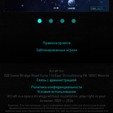
Правила проекта
Заблокированные игроки
Xcraft Inc
528 Seven Bridge Road Suite 116 East Stroudsburg PA 18301 Monroe
Связь с администрацией
Политика конфиденциальности
Условия использования
XCraft is a space strategy without installation: play right in your
browser.
2009 — 2526
Внимание: Этот сайт использует строго необходимые файлы cookie для обеспечения базовой
функциональности и безопасности. Личные данные не отслеживаются и не используются в
маркетинговых целях. Продолжая использовать этот сайт, вы соглашаетесь на использование этих