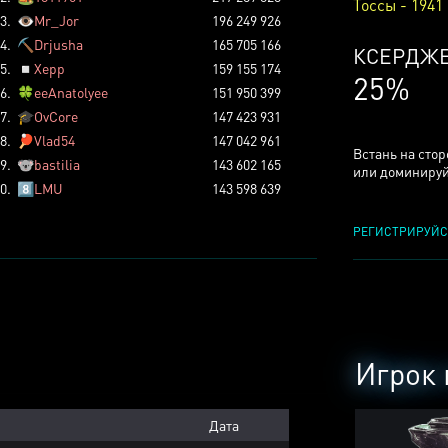
Тоссы - 1941
3.
👁️
Mr_Jor
196 249 926
4.
⛏️
Drjusha
165 705 166
ТОССОВ
5.
◽
Xepp
159 155 174
5%
6.
🍀
eeAnatolyee
151 950 399
7.
🎓
OvCore
147 423 931
8.
🏓
Vlad54
147 042 961
Встань на сто
9.
🐨
bastilia
143 602 165
или доминируй
0.
8️⃣
LMU
143 598 639
РЕГИСТРИРУЙС
Игрок 
Дата