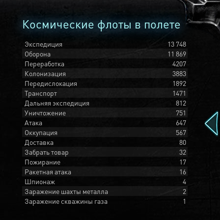
Космические флоты в полете
Экспедиция
13 748
Оборона
11 869
Переработка
4207
Колонизация
3883
Передислокация
1892
Транспорт
1471
Дальняя экспедиция
812
Уничтожение
751
Атака
647
Оккупация
567
Доставка
80
Забрать товар
32
Пожирание
17
Ракетная атака
16
Шпионаж
4
Заражение шахты металла
2
Заражение скважины газа
1