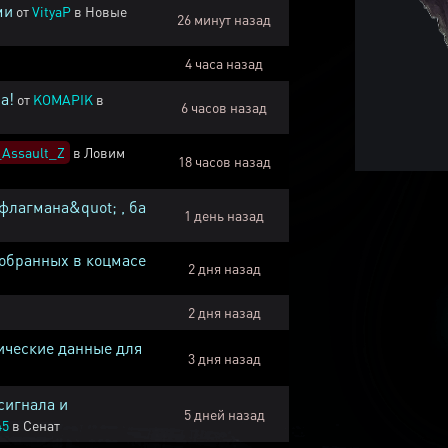
ми
от
VityaP
в
Новые
26 минут назад
4 часа назад
а!
от
KOMAPIK
в
6 часов назад
Assault_Z
в
Ловим
18 часов назад
флагмана&quot; , ба
1 день назад
собранных в коцмасе
2 дня назад
2 дня назад
ические данные для
3 дня назад
сигнала и
5 дней назад
45
в
Сенат