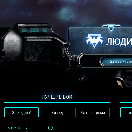
22 382 игро
ЛУЧШИЕ БОИ
За 30 дней
За год
За все время
То
5 137 020