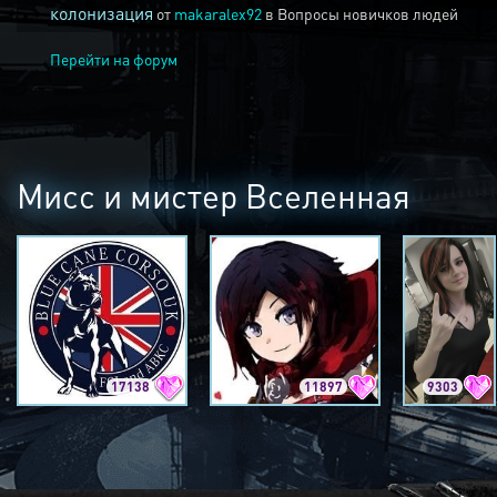
колонизация
от
makaralex92
в
Вопросы новичков людей
Перейти на форум
Мисс и мистер Вселенная
17138
11897
9303