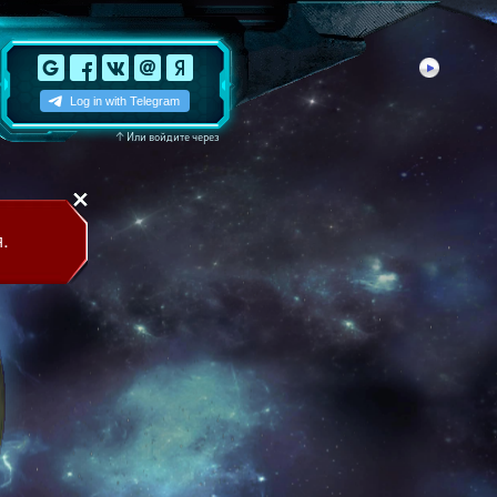
↑
Или войдите через
.