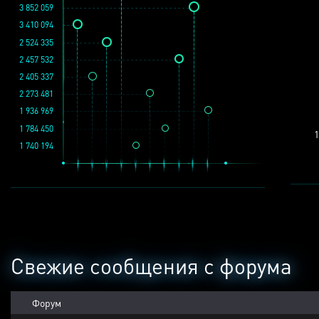
3 852 059
3 410 094
2 524 335
2 457 532
2 405 337
2 273 481
1 936 969
1 784 450
1
1 740 194
Свежие сообщения с форума
Форум