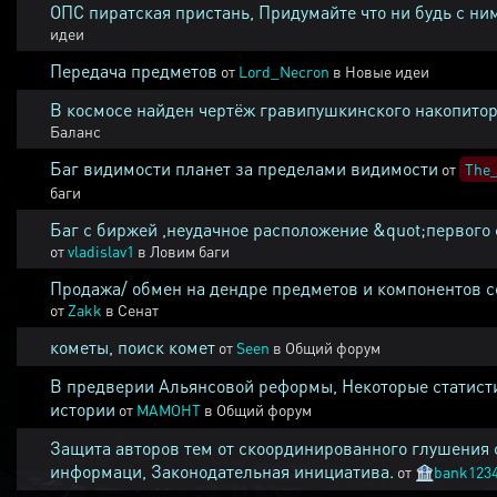
ОПС пиратская пристань, Придумайте что ни будь с ни
идеи
Передача предметов
от
Lord_Necron
в
Новые идеи
В космосе найден чертёж гравипушкинского накопитор
Баланс
Баг видимости планет за пределами видимости
от
The_
баги
Баг с биржей ,неудачное расположение &quot;первого 
от
vladislav1
в
Ловим баги
Продажа/ обмен на дендре предметов и компонентов 
от
Zakk
в
Сенат
кометы, поиск комет
от
Seen
в
Общий форум
В предверии Альянсовой реформы, Некоторые статист
истории
от
MAMOHT
в
Общий форум
Защита авторов тем от скоординированного глушения 
информаци, Законодательная инициатива.
от
🏦
bank123