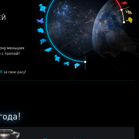
рону меньших
 с толпой!
Я
за свою расу!
года!