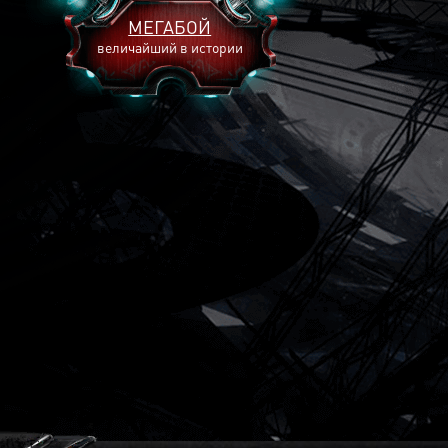
МЕГАБОЙ
величайший в истории
2893
2269
2240