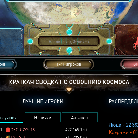
ков
1941 игроков
81
КРАТКАЯ СВОДКА ПО ОСВОЕНИЮ КОСМОСА
ЛУЧШИЕ ИГРОКИ
РАСПРЕДЕЛ
п лучших
Новички
Альянсы
Люди - 22 38
1.
🛑
GEORGY2018
422 149 150
Ксерджи - 81
2.
🏕️
1811961
217 289 828