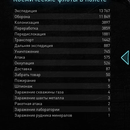
Экспедиция
13 767
Оборона
11 849
Колонизация
3897
Переработка
3859
Передислокация
1881
Транспорт
1442
Дальняя экспедиция
887
Уничтожение
745
Атака
575
Оккупация
526
Доставка
87
Забрать товар
50
Пожирание
9
Шпионаж
5
Заражение скважины газа
4
Заражение шахты металла
3
Ракетная атака
2
Заражение лаборатории
1
Заражение рудника минералов
1