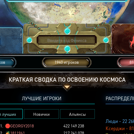
ков
1940 игроков
81
КРАТКАЯ СВОДКА ПО ОСВОЕНИЮ КОСМОСА
ЛУЧШИЕ ИГРОКИ
РАСПРЕДЕЛ
п лучших
Новички
Альянсы
Люди - 22 26
1.
🛑
GEORGY2018
422 149 238
Ксерджи - 81
2.
🏕️
1811961
217 241 078