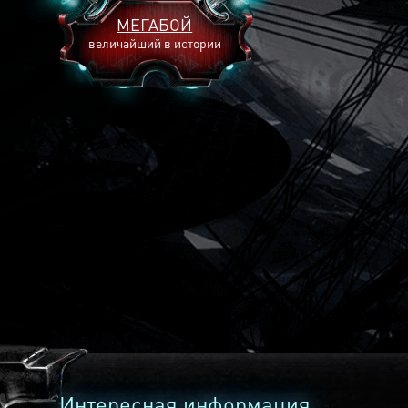
МЕГАБОЙ
величайший в истории
2893
2269
2240
Интересная информация