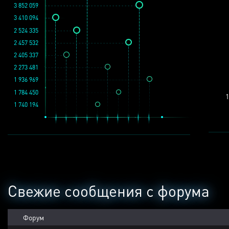
3 852 059
3 410 094
2 524 335
2 457 532
2 405 337
2 273 481
1 936 969
1 784 450
1
1 740 194
Свежие сообщения с форума
Форум