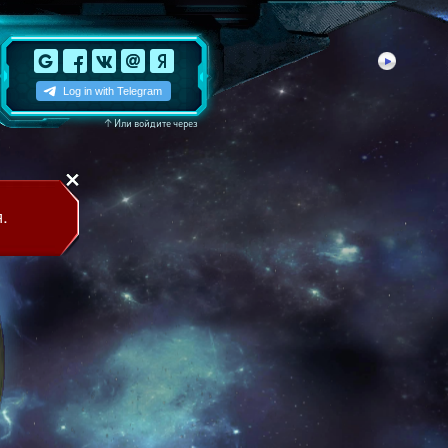
↑
Или войдите через
.