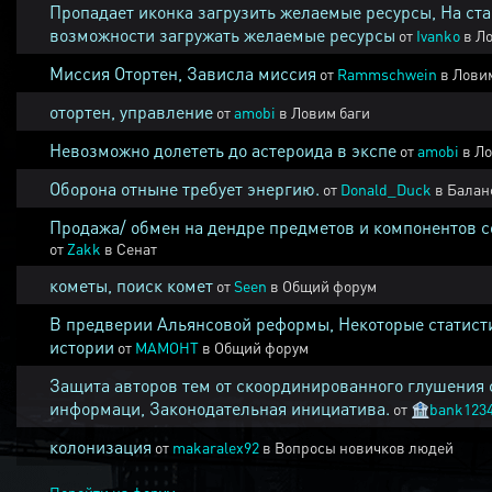
Пропадает иконка загрузить желаемые ресурсы, На ста
возможности загружать желаемые ресурсы
от
Ivanko
в
Ло
Миссия Отортен, Зависла миссия
от
Rammschwein
в
Ловим
отортен, управление
от
amobi
в
Ловим баги
Невозможно долететь до астероида в экспе
от
amobi
в
Ло
Оборона отныне требует энергию.
от
Donald_Duck
в
Балан
Продажа/ обмен на дендре предметов и компонентов 
от
Zakk
в
Сенат
кометы, поиск комет
от
Seen
в
Общий форум
В предверии Альянсовой реформы, Некоторые статист
истории
от
MAMOHT
в
Общий форум
Защита авторов тем от скоординированного глушения 
информаци, Законодательная инициатива.
от
🏦
bank123
колонизация
от
makaralex92
в
Вопросы новичков людей