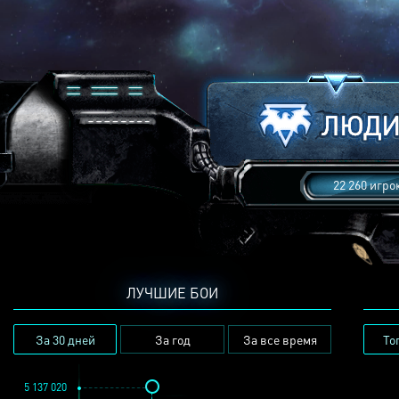
22 260 игро
ЛУЧШИЕ БОИ
За 30 дней
За год
За все время
То
5 137 020