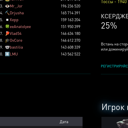
Тоссы - 1940
3.
👁️
Mr_Jor
196 236 520
4.
⛏️
Drjusha
165 714 391
КСЕРДЖ
5.
◽
Xepp
159 163 204
25%
6.
🍀
eeAnatolyee
151 950 399
7.
🏓
Vlad54
146 634 180
8.
🎓
OvCore
146 612 370
Встань на сто
9.
🐨
bastilia
143 608 339
или доминируй
0.
8️⃣
LMU
143 562 522
РЕГИСТРИРУЙС
Игрок 
Дата