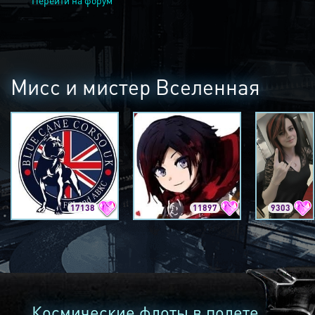
Перейти на форум
Мисс и мистер Вселенная
17138
11897
9303
Космические флоты в полете