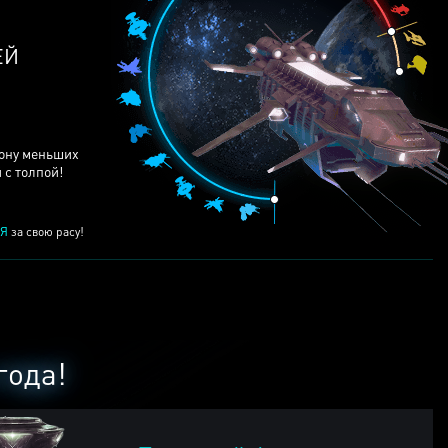
ЕЙ
рону меньших
 с толпой!
Я
за свою расу!
года!