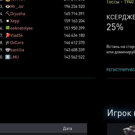
Тоссы - 1940
3.
👁️
Mr_Jor
196 236 520
4.
⛏️
Drjusha
165 714 391
ТОССОВ
5.
◽
Xepp
159 163 204
6%
6.
🍀
eeAnatolyee
151 950 399
7.
🏓
Vlad54
146 634 180
8.
🎓
OvCore
146 612 370
Встань на сто
9.
🐨
bastilia
143 608 339
или доминируй
0.
8️⃣
LMU
143 562 522
РЕГИСТРИРУЙС
Игрок 
Дата