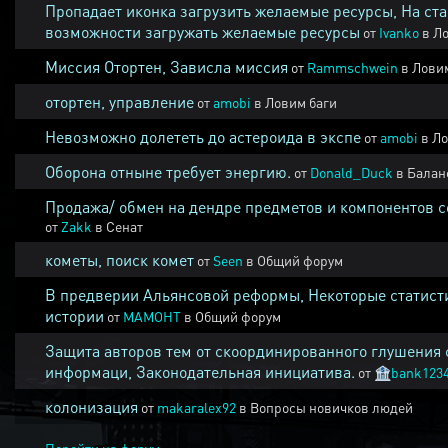
Пропадает иконка загрузить желаемые ресурсы, На ста
возможности загружать желаемые ресурсы
от
Ivanko
в
Ло
Миссия Отортен, Зависла миссия
от
Rammschwein
в
Ловим
отортен, управление
от
amobi
в
Ловим баги
Невозможно долететь до астероида в экспе
от
amobi
в
Ло
Оборона отныне требует энергию.
от
Donald_Duck
в
Балан
Продажа/ обмен на дендре предметов и компонентов 
от
Zakk
в
Сенат
кометы, поиск комет
от
Seen
в
Общий форум
В предверии Альянсовой реформы, Некоторые статист
истории
от
MAMOHT
в
Общий форум
Защита авторов тем от скоординированного глушения 
информаци, Законодательная инициатива.
от
🏦
bank123
колонизация
от
makaralex92
в
Вопросы новичков людей