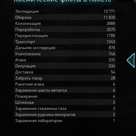
Экспедиция
13 771
Оборона
11 830
Колонизация
3888
Переработка
3575
Передислокация
1788
Транспорт
1343
Дальняя экспедиция
878
Уничтожение
746
Атака
535
Оккупация
534
Доставка
54
Забрать товар
28
Ракетная атака
6
Заражение шахты металла
6
Пожирание
6
Шпионаж
3
Заражение скважины газа
3
Заражение рудника минералов
2
Заражение лаборатории
1