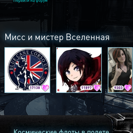
Перейти на форум
Мисс и мистер Вселенная
17138
11897
9303
Космические флоты в полете