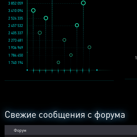
3 852 059
3 410 094
2 524 335
2 457 532
2 405 337
2 273 481
1 936 969
1 784 450
1
1 740 194
Свежие сообщения с форума
Форум