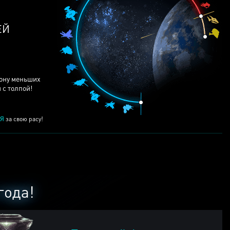
рону меньших
 с толпой!
Я
за свою расу!
года!