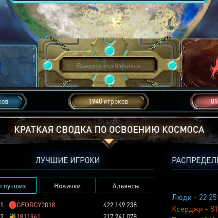
ков
1940 игроков
81
КРАТКАЯ СВОДКА ПО ОСВОЕНИЮ КОСМОСА
ЛУЧШИЕ ИГРОКИ
РАСПРЕДЕЛ
п лучших
Новички
Альянсы
Люди - 22 25
1.
🛑
GEORGY2018
422 149 238
Ксерджи - 81
2.
🏕️
1811961
217 241 078