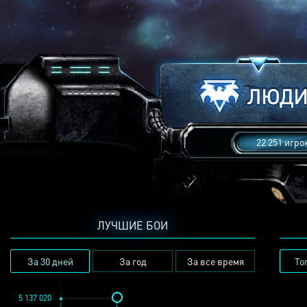
22 251 игро
ЛУЧШИЕ БОИ
За 30 дней
За год
За все время
То
5 137 020