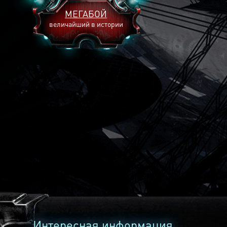
МЕГАБОЙ
величайший в истории
2893
2269
2240
Интересная информация