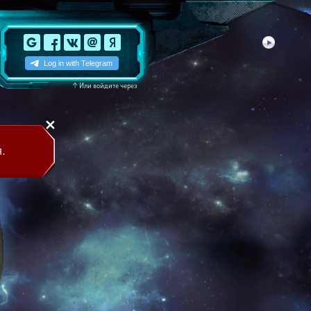
↑
Или войдите через
.