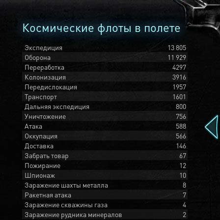
Космические флоты в полете
Экспедиция
13 805
Оборона
11 929
Переработка
4297
Колонизация
3916
Передислокация
1957
Транспорт
1601
Дальняя экспедиция
800
Уничтожение
756
Атака
588
Оккупация
566
Доставка
146
Забрать товар
67
Пожирание
12
Шпионаж
10
Заражение шахты металла
8
Ракетная атака
7
Заражение скважины газа
4
Заражение рудника минералов
2