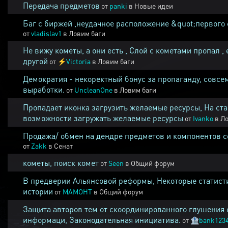
Передача предметов
от
panki
в
Новые идеи
Баг с биржей ,неудачное расположение &quot;первого 
от
vladislav1
в
Ловим баги
Не вижу кометы, а они есть , Слой с кометами пропал , 
другой
от
⚡
Victoria
в
Ловим баги
Демократия - некоректный бонус за пропаганду, совсе
выработки.
от
UncleanOne
в
Ловим баги
Пропадает иконка загрузить желаемые ресурсы, На ста
возможности загружать желаемые ресурсы
от
Ivanko
в
Ло
Продажа/ обмен на дендре предметов и компонентов 
от
Zakk
в
Сенат
кометы, поиск комет
от
Seen
в
Общий форум
В предверии Альянсовой реформы, Некоторые статист
истории
от
MAMOHT
в
Общий форум
Защита авторов тем от скоординированного глушения 
информаци, Законодательная инициатива.
от
🏦
bank123