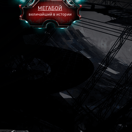
МЕГАБОЙ
величайший в истории
2893
2269
2240