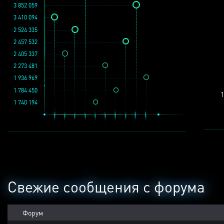
3 852 059
3 410 094
2 524 335
2 457 532
2 405 337
2 273 481
1 936 969
1 784 450
1
1 740 194
Свежие сообщения с форума
Форум