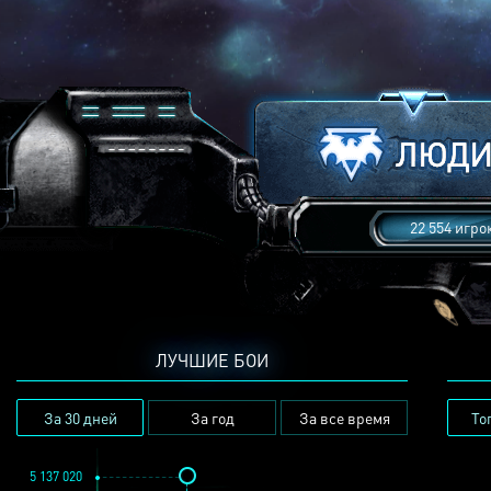
22 554 игро
ЛУЧШИЕ БОИ
За 30 дней
За год
За все время
То
5 137 020