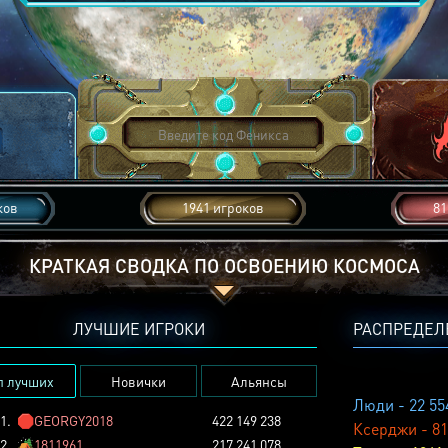
ков
1941 игроков
81
КРАТКАЯ СВОДКА ПО ОСВОЕНИЮ КОСМОСА
ЛУЧШИЕ ИГРОКИ
РАСПРЕДЕЛ
п лучших
Новички
Альянсы
Люди - 22 55
1.
🛑
GEORGY2018
422 149 238
Ксерджи - 81
2.
🏕️
1811961
217 241 078