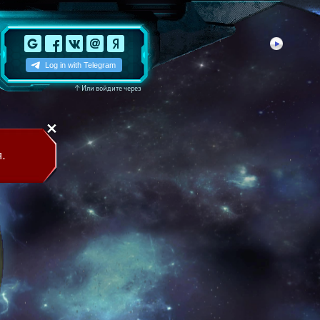
↑
Или войдите через
.