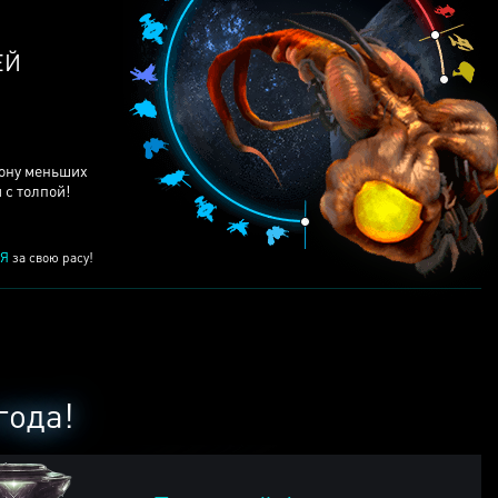
рону меньших
 с толпой!
Я
за свою расу!
года!