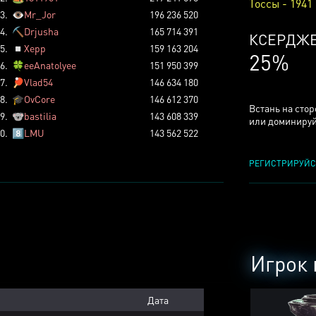
Тоссы - 1941
3.
👁️
Mr_Jor
196 236 520
4.
⛏️
Drjusha
165 714 391
ТОССОВ
5.
◽
Xepp
159 163 204
5%
6.
🍀
eeAnatolyee
151 950 399
7.
🏓
Vlad54
146 634 180
8.
🎓
OvCore
146 612 370
Встань на сто
9.
🐨
bastilia
143 608 339
или доминируй
0.
8️⃣
LMU
143 562 522
РЕГИСТРИРУЙС
Игрок 
Дата