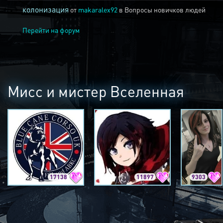
колонизация
от
makaralex92
в
Вопросы новичков людей
Перейти на форум
Мисс и мистер Вселенная
17138
11897
9303