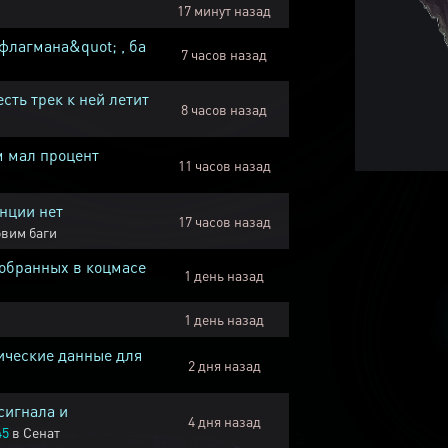
17 минут назад
флагмана&quot; , ба
7 часов назад
есть трек к ней летит
8 часов назад
м мал процент
11 часов назад
нции нет
17 часов назад
вим баги
собранных в коцмасе
1 день назад
1 день назад
ические данные для
2 дня назад
сигнала и
4 дня назад
45
в
Сенат