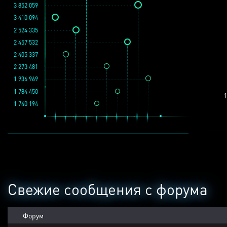
3 852 059
3 410 094
2 524 335
2 457 532
2 405 337
2 273 481
1 936 969
1 784 450
1
1 740 194
Свежие сообщения с форума
Форум