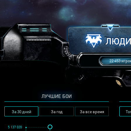
22 453 игро
ЛУЧШИЕ БОИ
За 30 дней
За год
За все время
То
5 137 020