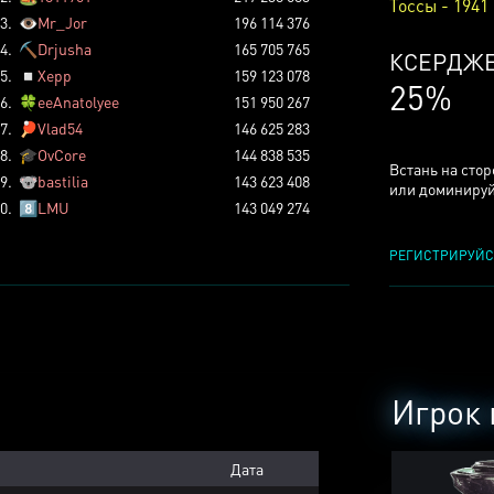
Тоссы - 1941
3.
👁️
Mr_Jor
196 114 376
4.
⛏️
Drjusha
165 705 765
ТОССОВ
5.
◽
Xepp
159 123 078
5%
6.
🍀
eeAnatolyee
151 950 267
7.
🏓
Vlad54
146 625 283
8.
🎓
OvCore
144 838 535
Встань на сто
9.
🐨
bastilia
143 623 408
или доминируй
0.
8️⃣
LMU
143 049 274
РЕГИСТРИРУЙС
Игрок 
Дата