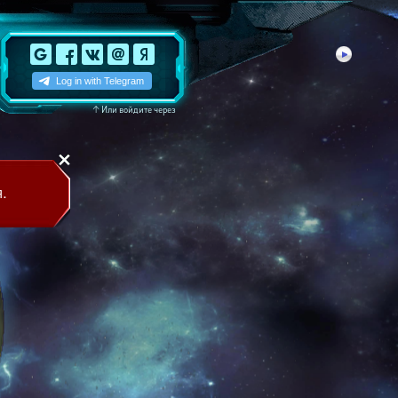
↑
Или войдите через
.