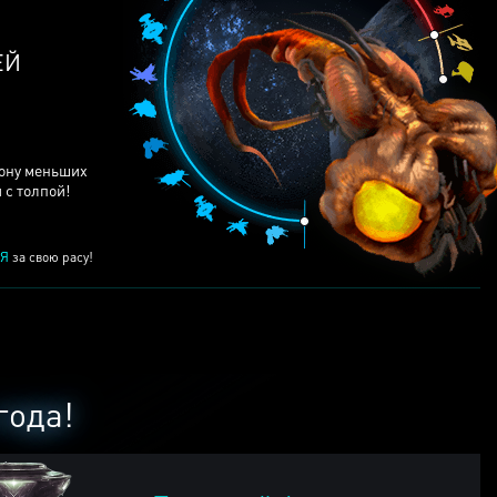
рону меньших
 с толпой!
Я
за свою расу!
года!