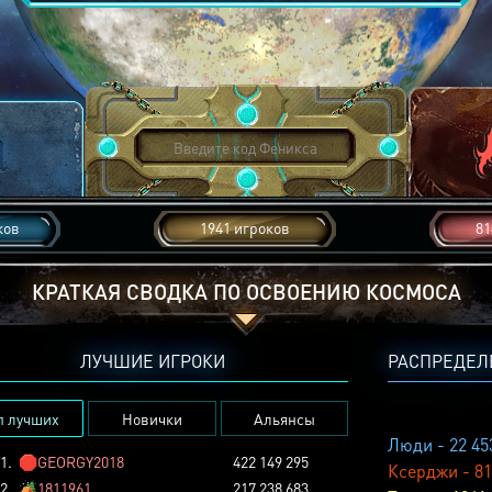
ков
1941 игроков
81
КРАТКАЯ СВОДКА ПО ОСВОЕНИЮ КОСМОСА
ЛУЧШИЕ ИГРОКИ
РАСПРЕДЕЛ
п лучших
Новички
Альянсы
Люди - 22 45
1.
🛑
GEORGY2018
422 149 295
Ксерджи - 81
2.
🏕️
1811961
217 238 683