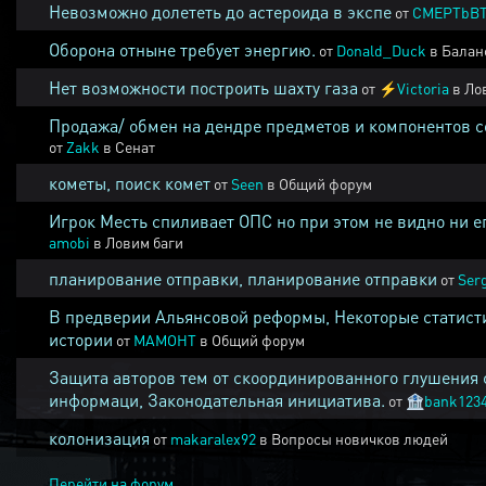
Невозможно долететь до астероида в экспе
от
CMEPTbB
Оборона отныне требует энергию.
от
Donald_Duck
в
Балан
Нет возможности построить шахту газа
от
⚡
Victoria
в
Ло
Продажа/ обмен на дендре предметов и компонентов 
от
Zakk
в
Сенат
кометы, поиск комет
от
Seen
в
Общий форум
Игрок Месть спиливает ОПС но при этом не видно ни е
amobi
в
Ловим баги
планирование отправки, планирование отправки
от
Ser
В предверии Альянсовой реформы, Некоторые статист
истории
от
MAMOHT
в
Общий форум
Защита авторов тем от скоординированного глушения 
информаци, Законодательная инициатива.
от
🏦
bank123
колонизация
от
makaralex92
в
Вопросы новичков людей
Перейти на форум