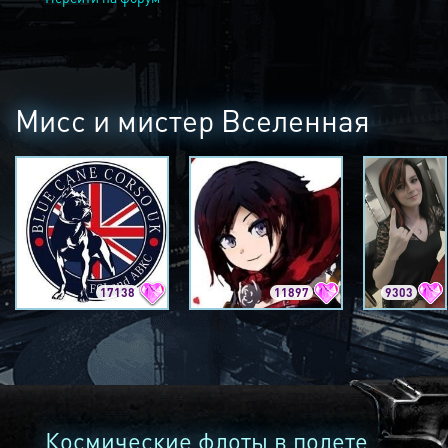
Мисс и мистер Вселенная
17138
11897
9303
Космические флоты в полете