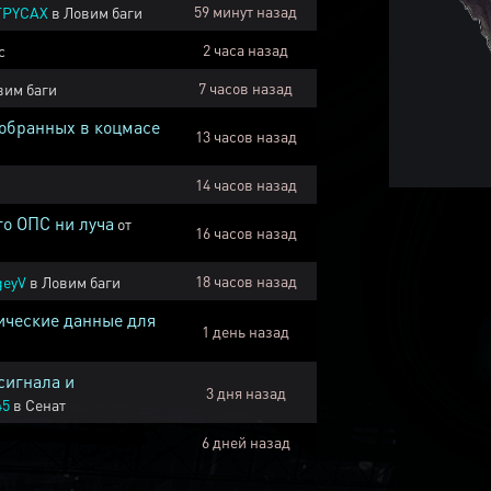
59 минут назад
TPYCAX
в
Ловим баги
2 часа назад
с
7 часов назад
вим баги
собранных в коцмасе
13 часов назад
14 часов назад
го ОПС ни луча
от
16 часов назад
18 часов назад
geyV
в
Ловим баги
ические данные для
1 день назад
сигнала и
3 дня назад
45
в
Сенат
6 дней назад