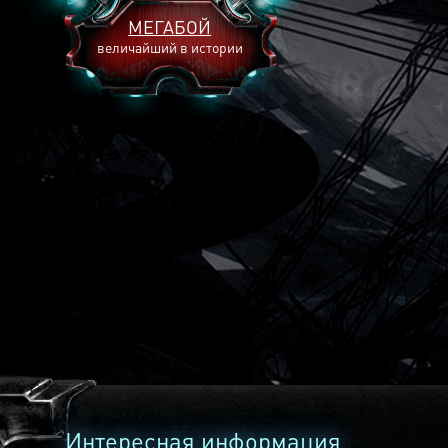
МЕГАБОЙ
величайший в истории
2893
2269
2240
Интересная информация