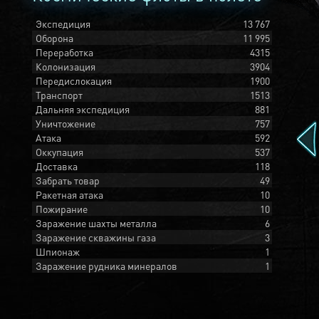
Экспедиция
13 767
Оборона
11 995
Переработка
4315
Колонизация
3904
Передислокация
1900
Транспорт
1513
Дальняя экспедиция
881
Уничтожение
757
Атака
592
Оккупация
537
Доставка
118
Забрать товар
49
Ракетная атака
10
Пожирание
10
Заражение шахты металла
6
Заражение скважины газа
3
Шпионаж
1
Заражение рудника минералов
1