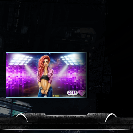
4015
3420