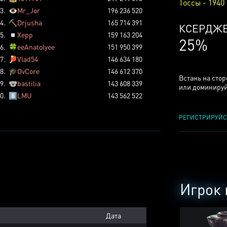
Тоссы - 1940
3.
👁️
Mr_Jor
196 236 520
4.
⛏️
Drjusha
165 714 391
КСЕРДЖ
5.
◽
Xepp
159 163 204
25%
6.
🍀
eeAnatolyee
151 950 399
7.
🏓
Vlad54
146 634 180
8.
🎓
OvCore
146 612 370
Встань на сто
9.
🐨
bastilia
143 608 339
или доминируй
0.
8️⃣
LMU
143 562 522
РЕГИСТРИРУЙС
Игрок 
Дата