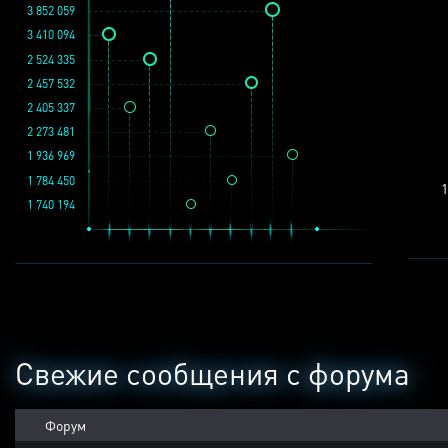
3 852 059
3 410 094
2 524 335
2 457 532
2 405 337
2 273 481
1 936 969
1 784 450
1
1 740 194
Свежие сообщения с форума
Форум