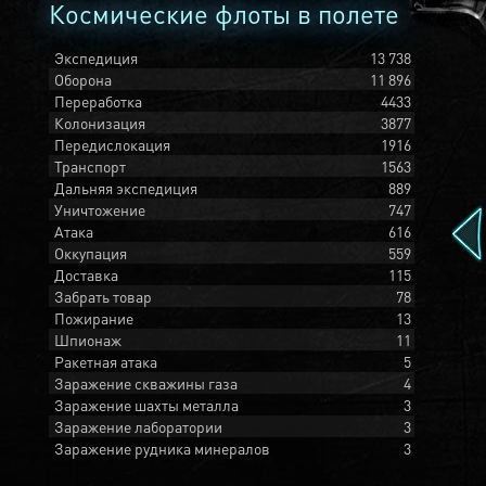
Космические флоты в полете
Экспедиция
13 738
Оборона
11 896
Переработка
4433
Колонизация
3877
Передислокация
1916
Транспорт
1563
Дальняя экспедиция
889
Уничтожение
747
Атака
616
Оккупация
559
Доставка
115
Забрать товар
78
Пожирание
13
Шпионаж
11
Ракетная атака
5
Заражение скважины газа
4
Заражение шахты металла
3
Заражение лаборатории
3
Заражение рудника минералов
3