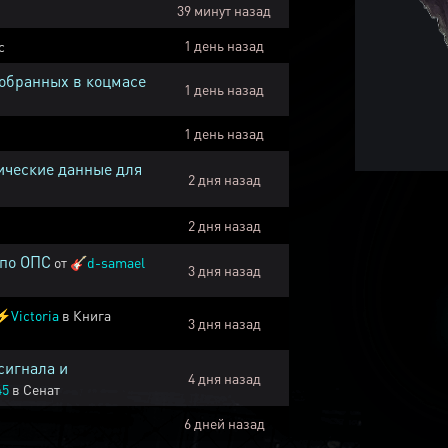
39 минут назад
1 день назад
с
собранных в коцмасе
1 день назад
1 день назад
ические данные для
2 дня назад
2 дня назад
 по ОПС
от
🎸
d-samael
3 дня назад
⚡
Victoria
в
Книга
3 дня назад
сигнала и
4 дня назад
45
в
Сенат
6 дней назад