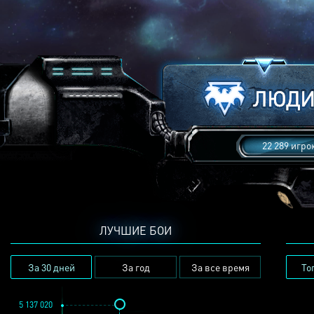
22 289 игро
ЛУЧШИЕ БОИ
За 30 дней
За год
За все время
То
5 137 020