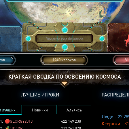
ков
1940 игроков
81
КРАТКАЯ СВОДКА ПО ОСВОЕНИЮ КОСМОСА
ЛУЧШИЕ ИГРОКИ
РАСПРЕДЕЛ
п лучших
Новички
Альянсы
Люди - 22 28
1.
🛑
GEORGY2018
422 149 238
Ксерджи - 81
2.
🏕️
1811961
217 241 078