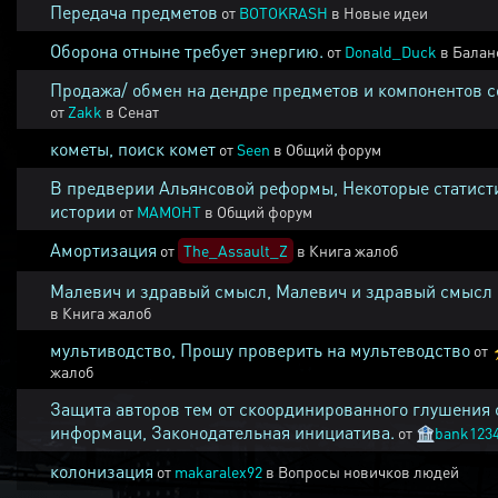
Передача предметов
от
BOTOKRASH
в
Новые идеи
Оборона отныне требует энергию.
от
Donald_Duck
в
Балан
Продажа/ обмен на дендре предметов и компонентов 
от
Zakk
в
Сенат
кометы, поиск комет
от
Seen
в
Общий форум
В предверии Альянсовой реформы, Некоторые статист
истории
от
MAMOHT
в
Общий форум
Амортизация
от
The_Assault_Z
в
Книга жалоб
Малевич и здравый смысл, Малевич и здравый смысл
в
Книга жалоб
мультиводство, Прошу проверить на мультеводство
от
жалоб
Защита авторов тем от скоординированного глушения 
информаци, Законодательная инициатива.
от
🏦
bank123
колонизация
от
makaralex92
в
Вопросы новичков людей