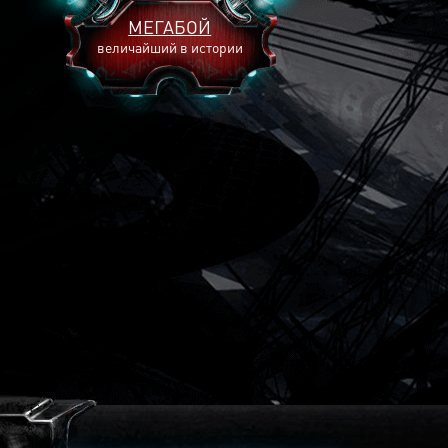
МЕГАБОЙ
величайший в истории
2893
2269
2240