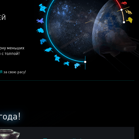
ЕЙ
рону меньших
 с толпой!
Я
за свою расу!
года!