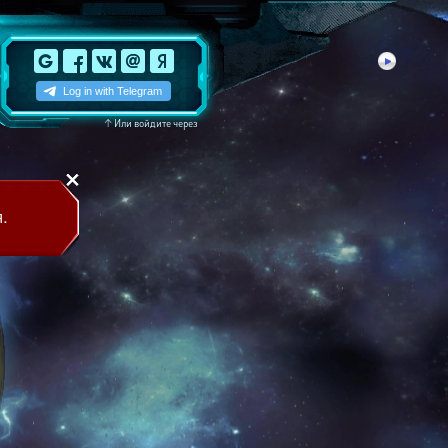
↑
Или войдите через
.