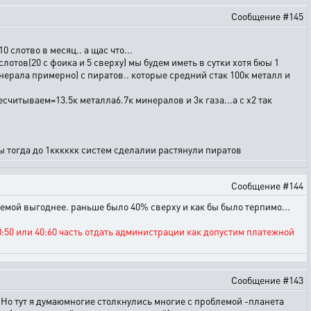
Сообщение #145
 слотво в месяц.. а щас что...
слотов(20 с фоика и 5 сверху) мы будем иметь в сутки хотя бюы 1
инерала примерно) с пиратов.. которые средний стак 100к металл и
есчитываем=13.5к металла6.7к минералов и 3к газа...а с х2 так
ы тогда до 1кккккк систем сделалии растянули пиратов
Сообщение #144
стемой выгоднее. раньше было 40% сверху и как бы было терпимо...
:50 или 40:60 часть отдать администрации как допустим платежной
Сообщение #143
. Но тут я думаюмногие столкнулись многие с проблемой -планета