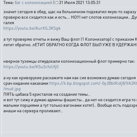
Тема:
баг с колонизацией
|
31 Июля 2021 13:05:31
значит сегодня в обед, щас на больничном подхватил якую-то заразу 
проверю все сходится как и есть... НО!!! нет слотов колонизации.. 
галея
https://youtu.be/AurXIL3KSgk
а тут проверяю отчеты и вижу Ваш флот (1 Колонизатор) с приказ
летит обратно. лЕТИТ ОБРАТНО КОГДА ФЛОТ БЫЛ УЖЕ В УДЕРЖАНИИ 
нверное туземцы отмудохали колонизационный флот примерно так:
https://youtu.be/KSu3cfoUfj0
а ну как криворукие раскажите нам как сие возможно думаю сегодня
срач кидание какахами
https://4.bp.blogspot.com/-0yJBblKidj8/VA
/mud.jpg
ПЯТЬ цабака 5 кристалов на создание темы..
и вот тут сижу и думаю админы фашисты.. да нет не сходится игра то
малыми порциями а тут только вагонами хотят).. Вообще есть подоз
анаши на сервера проливают..