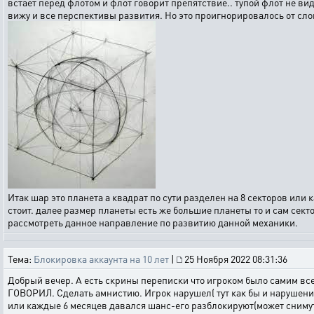
встает перед флотом и флот говорит препятствие.. тупой флот не вид
вижу и все перспективы развития. Но это проигнорировалось от сло
Итак шар это планета а квадрат по сути разделен на 8 секторов или 
стоит. далее размер планеты есть же большие планеты то и сам секто
рассмотреть данное направление по развитию данной механики.
Тема:
Блокировка аккаунта на 10 лет
|
25 Ноября 2022 08:31:36
Добрый вечер. А есть скрины переписки что игроком было самим все
ГОВОРИЛ. Сделать амнистию. Игрок нарушел( тут как бы и нарушени
или каждые 6 месяцев давался шанс-его разблокируют(может снимут ча