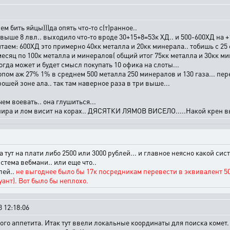
ем бить яйцы)))да опять что-то с(т)ранное..
выше 8 лвл.. выходило что-то вроде 30+15+8=53к ХД.. и 500-600ХД на +10
итаем: 600ХД это примерно 40кк металла и 20кк минерала.. тобишь с 25 
месяц по 100к металла и минералов( общий итог 75кк металла и 30кк м
тогда может и будет смысл покупать 10 офика на слоты...
лопом аж 27% 1% в среднем 500 металла 250 минералов и 130 газа... пер
орошей зоне ала.. так там наверное раза в три выше...
ем воевать.. она глушиться...
пира и лом висит на корах.. ДЯСЯТКИ ЛЯМОВ ВИСЕЛО.....Накой крен в
 тут на плати либо 2500 или 3000 рублей... и главное неясно какой си
стема вебмани.. или еще что..
лей..
не выгоднее было бы 17к посредникам перевести в эквивалент 50
ант). Вот было бы неплохо.
 12:18:06
тного аппетита. Итак тут ввели локальные координаты для поиска комет