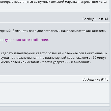
тов которые недотянутся до нужных локаций мараться-игрок явно хотел
Сообщение #141
ений, 2 планеты взял две остались и началась вот такая конетель.
юзнику пришло такое сообщение.
ыло сделать планетарный квест с боями чем сложнее бой выигрываешь
е сутки нам можно выполнять планетарный квест скажем от 30 минут
о число полей или оставить флот в удержании и выполнить
Сообщение #140