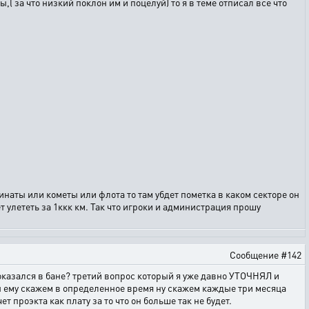
( за что низкий поклон им и поцелуй) то я в теме отписал все что
динаты или кометы или флота то там убдет пометка в каком секторе он
т улететь за 1ккк км. Так что игроки и администрация прошу
Сообщение #142
оказался в бане? третий вопрос который я уже давно УТОЧНЯЛ и
ы ему скажем в определенное время ну скажем каждые три месяца
проэкта как плату за то что он больше так не будет.