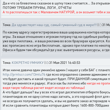
Да и что за блевотина сказаное в шутку тоже считается... За открыв
ПОТОМУ ТРЕБАЕМ ПРУФЫ, ЛОГИ , ОТЧЕТЫ
А то расплатишься так с Малевичем НАТУРОЙ, а он возьмет тебя и заб
Тема:
Да здравствует наш суд, самый гуманный суд в мире!!!
|
31 Ма
По какому адресу зарегестрирована ваша шарашкина контора которая 
игры. За ваше отношение к игрокам потрачу год на судебные разбира
уже верх пилотажа.. и ваша реклама во всех браузерах красуется. К
вас прописано ясно игра бесплатная.. однако при платеже по некот
Офиса и будем там обсуждать(где у вас выветриваюся ресурсы, а где 
Тема:
КОКРЕТНО УМНИКУ
|
31 Мая 2021 16:40:53
Итак нинче давича один умник(не админ ) нашел у себя БАГ с плането
http://prntscr.com/13mtu76
где ясно определено самими админами чт
что будет доставть и какой процент будет. ПРИ ДАННОЙ симуляции 
тогда уже менялся и радиус. И все как бы логично ибо
нигде не пропи
видя такую таблица расчет ведет исходя из таблицы)
А что будет дальше? вы у всех кто играл десятилетия отберете бонус
планетоидов их не одну сотню надо загнать, а это хороший флот для 
не всегда их получается сделать, и вы не далеете заказ астероидов 
И если сравнить планетоиды которые дают бонус 1600-800-700(даже с