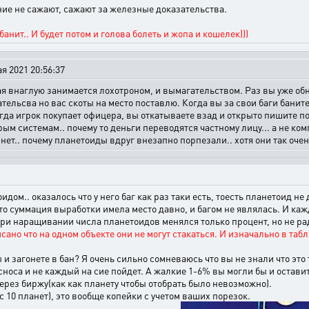
ание не сажают, сажают за железные доказательства.
анит.. И будет потом и голова болеть и жопа и кошелек)))
я 2021 20:56:37
внаглую занимается лохотроном, и вымагательством. Раз вы уже обнаг
тельсва но вас скоты на место поставлю. Когда вы за свои баги банит
огда игрок покупает офицера, вы откатываете взад и открыто пишите по
орым системам.. почему то деньги переводятся частному лицу... а не
нет.. почему планетоиды вдруг внезапно порпезали.. хотя они так очен
идом.. оказалось что у него баг как раз таки есть, тоесть планетоид н
о суммация выработки имела место давно, и багом не являлась. И каж
при наращивании числа планетоидов менялся только процент, но не ра
сано что на одном объекте они не могут стакаться. И изначально в таб
ы и загонете в бан? Я очень сильно сомневаюсь что вы не знали что эт
сноса и не каждый на сие пойдет. А жалкие 1-6% вы могли бы и оставит
через биржу(как как планету чтобы отобрать было невозможно).
 10 планет), это вообще копейки с учетом ваших порезок.