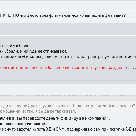
КОНКРЕТНО что флотом без флагманов можно вытащить флагман??
 такой учебник.
и убрали, и никуда не отписывают.
 станциии поубивались, или аморта вышла за грань разумного потому ч
менения впиливали бы в баланс или в соответствующий раздел
. Во в
когда последний раз изучала законы? Права потребителей для начала?
к мошенничество, я бы даже так сказал.
абличка, вы переводите деньги физ лицу а не компании...
ам пока расплачиваются...
м кому то захотел купить ХД и САМ, подчеркиваю сам при покупке ЪД вв