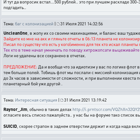
И тут да вопросик встал...500 рублей.. это при лучшем раскладе 300
подгадить..
Тема:
баг с колонизацией
|
31 Июля 2021 14:32:56
UncleanOne
, в жопу их со своими махинациями, и баланс ваш тудаже
Зайдите ко мне на акк и гляньте отчеты в 06:13 планета не колониз
Писал по существу что есть у кого(именно для тех кто искал планеты 
Тех кто в теме начал умничать по поводу хитрожопсати выцеживайте 
Логи не удалены все сохранено в отчетах.
ПРЕДЛОЖЕНИЕ:
Да и вообще что за идиотизм у вас по логике флот
тем больше полей. Тобишь флот мы послали с миссией колонизация и
до 3х часов в зависимости от сложности, и при выполнении квеста 
планетарный бой уже другой .
Тема:
Интересная ситуация
|
31 Июля 2021 13:19:42
Raynor_Jim
, обычно в таких делах
http://i.prntscr.com/VQZhXn32Q
огласите весь списко пажалуйста.. у нас бы на форуме тако список в
SUICID
, скорее страпон в заднем отверстии держит и когда нада вк