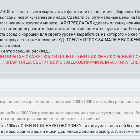
ИЧОК не знает с чего ему начать с флота или с шахт, или с оборонки. Он
 невыгодны новичку-зачем оно надо. Сделали бы оптимальные цены н
тоге новичок вжутком минусе.. АЯ ПРЕДЛАГАЛ сделать плюшку новичка
т потенциал развития(соответственно он вложится пусть не на 1ккк ру
 есть сосед с хорошей для своего уровня выработков на которого можно
 в планетарку а это тоже вложения ХД. ТОЕСТЬ ИГРОК ЗА МАЛЫЕ ВЛО
та в целом
тки это хороший расклад..
Й ПИРАТАМ СКАЖЕТ ФАС И ПОЛЕТЯТ ОНИ КАК ФЕНИКС ЯСНЫЙ СО
...ТОПАМ ТОГДА СВЕТИТ БОЙ С 500 ДЖОВИКАМИ ИЛИ 400 ГИГАТЕН
 ограничеными размерами галактики 1000х1000 что хотябы реально выгл
и на 5к и 100000кк раскиданное заселение короче фуфло ваш план. Всю
та для таких растояний (не те мертвые что сейчас)
 иметь 100кк+ ОЧЕЙ И СИЛЬНУЮ ОБОРОНКУ.. я так думаю план сей был лет
е все было занято еще и ишки удалялись довольно быстро. А потом и пи