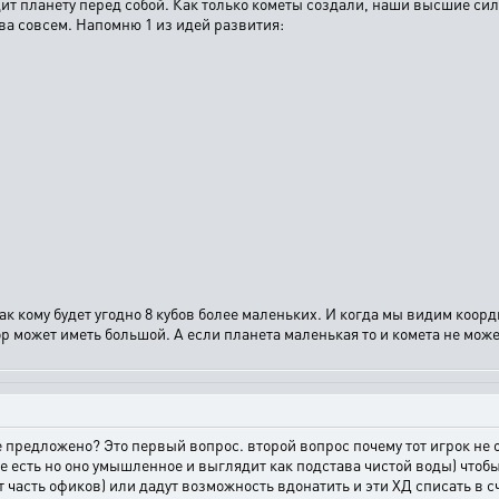
ит планету перед собой. Как только кометы создали, наши высшие силы,
ва совсем. Напомню 1 из идей развития:
как кому будет угодно 8 кубов более маленьких. И когда мы видим коор
р может иметь большой. А если планета маленькая то и комета не може
 предложено? Это первый вопрос. второй вопрос почему тот игрок не 
е есть но оно умышленное и выглядит как подстава чистой воды) чтоб
сть офиков) или дадут возможность вдонатить и эти ХД списать в счет 