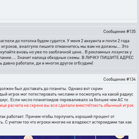
Сообщение #135
лели до потолка будем судится. У меня 2 аккуанта и почти 2 года
е игроков, вналгулю пишите отмахнитесь мы вам не должны... Это
купайте вновь но уже по заоблачной цене.. В рекламных лозунгах у
 компании.... Значит налица обходные схемы. В ЛИЧКУ ПИШИТЕ АДРЕС
ь давно работали, ди и многое другое огбсудим)
Сообщение #134
е должен был доставать до планеты. Однако вот скрин
дый игрок мог потестировать числами и посмотреть на какой радиус
диус. Если число планетоидов переваливало за болшее чем АС то
лице расчета на скрене вы все сделали вместе(тоесть обычный игрок
о так работает. Причем чтобы порлучить хороший процент от
ь. С учетом тоо что игроки многие не владеюст астероидами так как