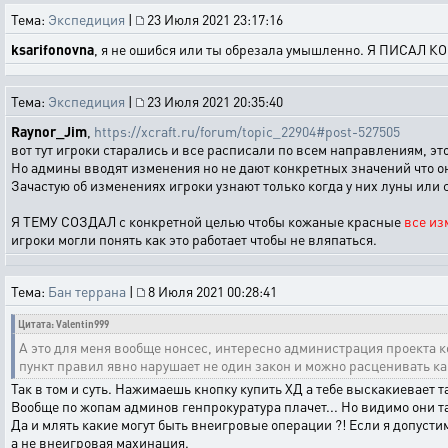
Тема:
Экспедиция
|
23 Июля 2021 23:17:16
ksarifonovna
, я не ошибся или ты обрезала умышленно. Я ПИСАЛ 
Тема:
Экспедиция
|
23 Июля 2021 20:35:40
Raynor_Jim
,
https://xcraft.ru/forum/topic_22904#post-527505
вот тут игроки старались и все расписали по всем направлениям, это
Но админы вводят изменения но не дают конкретных значений что он
Зачастую об изменениях игроки узнают только когда у них луны или
Я ТЕМУ СОЗДАЛ с конкретной целью чтобы кожаные красные
все из
игроки могли понять как это работает чтобы не вляпаться.
Тема:
Бан террана
|
8 Июля 2021 00:28:41
Цитата: Valentin999
А это для меня вообще нонсес, интересно администрация проекта 
пункт правил явно нарушает не один закон и можно расценивать ка
Так в том и суть. Нажимаешь кнопку купить ХД а тебе выскакиевает т
Вообще по жопам админов генпрокуратура плачет... Но видимо они т
Да и млять какие могут быть внеигровые операции ?! Если я допусти
а не внеигровая махинация.