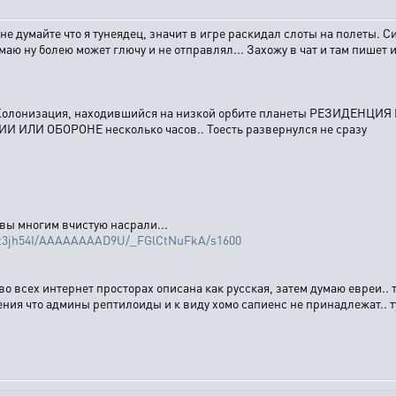
не думайте что я тунеядец, значит в игре раскидал слоты на полеты. Си
Думаю ну болею может глючу и не отправлял... Захожу в чат и там пишет
ом Колонизация, находившийся на низкой орбите планеты РЕЗИДЕНЦИЯ
ИЛИ ОБОРОНЕ несколько часов.. Тоесть развернулся не сразу
 вы многим вчистую насрали...
2Kt3jh54I/AAAAAAAAD9U/_FGlCtNuFkA/s1600
 во всех интернет просторах описана как русская, затем думаю евреи..
рения что админы рептилоиды и к виду хомо сапиенс не принадлежат..