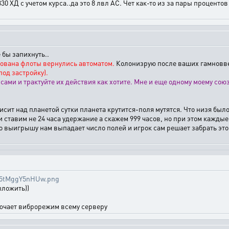
-330 ХД с учетом курса..да это 8 лвл АС. Чет как-то из за пары процен
 бы запихнуть..
ирована флоты вернулись автоматом.
Колонизрую после ваших гамноввед
под застройку).
сами и трактуйте их действия как хотите. Мне и еще одному моему со
 висит над планетой сутки планета крутится-поля мутятся. Что низя б
 ставим не 24 часа удержание а скажем 999 часов, но при этом кажды
по выигрышу нам выпадает число полей и игрок сам решает забрать эт
Y25tMggY5nHUw.png
ыложить))
лючает виброрежим всему серверу