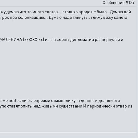
Сообщение #139
жу думаю что-то много слотов... столько вроде не было.. Думаю дай
 игрок про колонизацию... Думаю нада глянуть.. гляжу вижу камета
 МАЛЕВИЧА [хх:ХХХ:хх] из-за смены дипломатии развернулся и
 тоже нет(были бы евреями отмывали куча деннег и делали это
 тупо ставят опиты над живыми существами И периодически отвар из