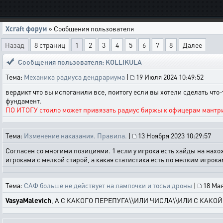
Xcraft форум
» Сообщения пользователя
Назад
8 страниц
1
2
3
4
5
6
7
8
Далее
Сообщения пользователя: KOLLIKULA
Тема:
Механика радиуса дендрариума
|
19 Июля 2024 10:49:52
вердикт что вы испоганили все, поитогу если вы хотели сделать что
фундамент.
ПО ИТОГУ стоило может привязать радиус биржы к офицерам мантрид
Тема:
Изменение наказания. Правила.
|
13 Ноября 2023 10:29:57
Согласен со многими позициями. 1 если у игрока есть хайды на нахож
игроками с мелкой старой, а какая статистика есть по мелким игрокам
Тема:
САФ больше не действует на лампочки и тосьи дроны
|
18 Мая
VasyaMalevich
, А С КАКОГО ПЕРЕПУГА\\ИЛИ ЧИСЛА\\ИЛИ С КАКО