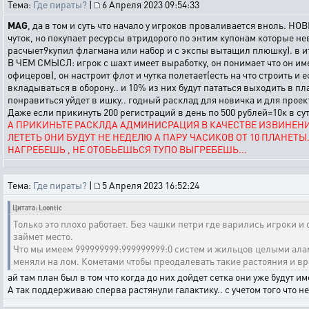
Тема:
Где пираты?
|
6 Апреля 2023 09:54:33
MAG
, да в том и суть что начало у игроков проваливается вноль. НОВ
чуток, но покупает ресурсы втридорого по энтим купонам которые
расчыет9купил флагмана или набор и с экспы вытащил плюшку). в и
В ЧЕМ СМЫСЛ: игрок с шахт имеет выработку, он понимает что он имее
офицеров), он настроит флот и чутка полетает(есть на что строить и
вкладываться в оборону.. и 10% из них будут пататься выходить
понравиться уйдет в ишку.. годный расклад для новичка и для проек
Даже если прикинуть 200 регистраций в день по 500 рублей=10к в су
А ПРИКИНЬТЕ РАСКЛДА АДМИНИСРАЦИЯ В КАЧЕСТВЕ ИЗВИНЕНИ
ЛЕТЕТЬ ОНИ БУДУТ НЕ НЕДЕЛЮ А ПАРУ ЧАСИКОВ ОТ 10 ПЛАНЕТЫ
НАГРЕБЕШЬ , НЕ ОТОБЬЕШЬСЯ ТУПО ВЫГРЕБЕШЬ...
Тема:
Где пираты?
|
5 Апреля 2023 16:52:24
Цитата: Loontic
Только это плохо работает. Без чашки петри где варились игроки и
займет место.
Что мы имеем 999999999:999999999:0 систем и жильцов целыми алам
меняли на лом. Кометами чтобы преодалевать такие растояния и вра
ай там план был в том что когда до них дойдет сетка они уже будут
А так поддерживаю сперва растянули галактику.. с учетом того что н