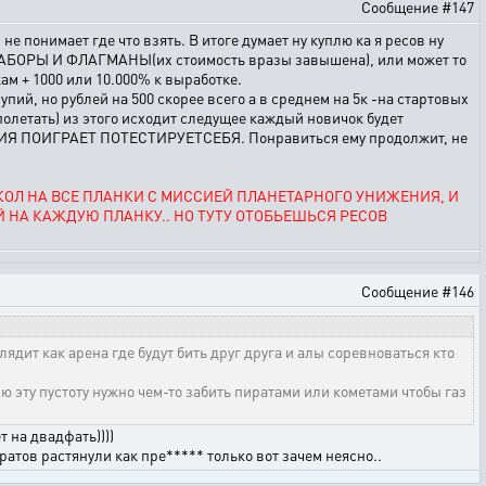
Сообщение #147
 не понимает где что взять. В итоге думает ну куплю ка я ресов ну
а НАБОРЫ И ФЛАГМАНЫ(их стоимость вразы завышена), или может то
м + 1000 или 10.000% к выработке.
пий, но рублей на 500 скорее всего а в среднем на 5к -на стартовых
 полетать) из этого исходит следущее каждый новичок будет
ЖЕНИЯ ПОИГРАЕТ ПОТЕСТИРУЕТСЕБЯ. Понравиться ему продолжит, не
КОЛ НА ВСЕ ПЛАНКИ С МИССИЕЙ ПЛАНЕТАРНОГО УНИЖЕНИЯ, И
ЕЙ НА КАЖДУЮ ПЛАНКУ.. НО ТУТУ ОТОБЬЕШЬСЯ РЕСОВ
Сообщение #146
ядит как арена где будут бить друг друга и алы соревноваться кто
 эту пустоту нужно чем-то забить пиратами или кометами чтобы газ
 на двадфать))))
ратов растянули как пре***** только вот зачем неясно..