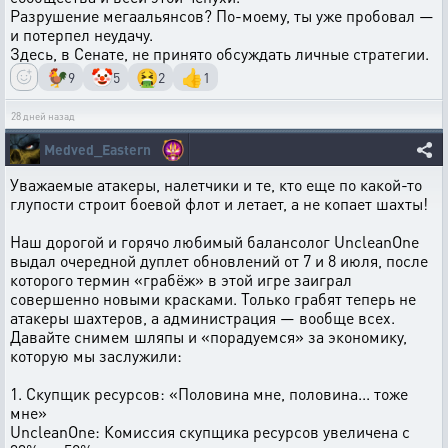
Разрушение мегаальянсов? По-моему, ты уже пробовал —
и потерпел неудачу.
Здесь, в Сенате, не принято обсуждать личные стратегии.
🐓
🤡
🤮
👍
9
5
2
1
28 дней назад
Medved_Eastern
Уважаемые атакеры, налетчики и те, кто еще по какой-то
глупости строит боевой флот и летает, а не копает шахты!
Наш дорогой и горячо любимый балансолог UncleanOne
выдал очередной дуплет обновлений от 7 и 8 июля, после
которого термин «грабёж» в этой игре заиграл
совершенно новыми красками. Только грабят теперь не
атакеры шахтеров, а администрация — вообще всех.
Давайте снимем шляпы и «порадуемся» за экономику,
которую мы заслужили:
1. Скупщик ресурсов: «Половина мне, половина... тоже
мне»
UncleanOne: Комиссия скупщика ресурсов увеличена с