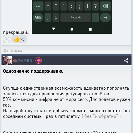
прекращай...
👍
75
29 дней назад
🐗
RAMBO
Однозначно поддерживаю.
Скупщик единственная возможность адекватно пополнять
запасы газа для проведения регулярных полётов.
50% коммисия - цифра не от мира сего. Для полётов нужен
газ.
На выработку с шахт и добычу с комет - можно слетать "до
соседней системы" раз в пятилетку.
( без "и обратно" )
Сейчас активно летает по живых человек 20 из всего