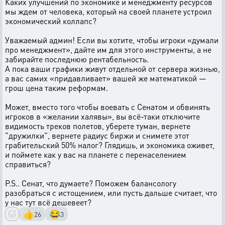
Каких улучшений по экономике и менеджменту ресурсов
мы ждем от человека, который на своей планете устроил
экономический коллапс?
Уважаемый админ! Если вы хотите, чтобы игроки «думали
про менеджмент», дайте им для этого инструменты, а не
забирайте последнюю рентабельность.
А пока ваши графики живут отдельной от сервера жизнью,
а вас самих «придавливает» вашей же математикой —
грош цена таким реформам.
Может, вместо того чтобы воевать с Сенатом и обвинять
игроков в «желании халявы», вы всё-таки отключите
видимость треков полетов, уберете туман, вернете
"дружилки", вернете радиус биржи и снимете этот
грабительский 50% налог? Глядишь, и экономика оживет,
и поймете как у вас на планете с перенаселением
справиться?
P.S.. Сенат, что думаете? Поможем балансологу
разобраться с истощением, или пусть дальше считает, что
у нас тут всё дешевеет?
👍
😂
26
3