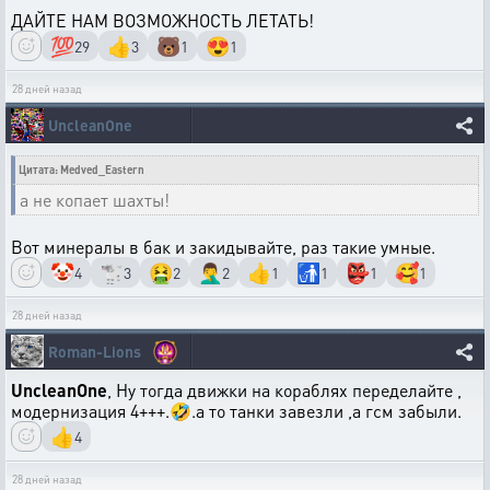
ДАЙТЕ НАМ ВОЗМОЖНОСТЬ ЛЕТАТЬ!
💯
👍
🐻
😍
29
3
1
1
28 дней назад
UncleanOne
Цитата: Medved_Eastern
а не копает шахты!
Вот минералы в бак и закидывайте, раз такие умные.
🤡
🐩
🤮
🤦‍♂️
👍
🚮
👺
🥰
4
3
2
2
1
1
1
1
28 дней назад
Roman-Lions
UncleanOne
, Ну тогда движки на кораблях переделайте ,
модернизация 4+++.🤣.а то танки завезли ,а гсм забыли.
👍
4
28 дней назад