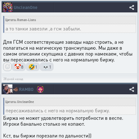
UncleanOne
Цитата: Roman-Lions
а то танки завезли ,а гсм забыли.
Для ГСМ соответствующие заводы надо строить, а не
полагаться на магическую трансмутацию. Мы даже в
самом описании скупщика с давних пор намекаем, чтобы
вы пересаживались с него на нормальную биржу.
🤡
🤣
💀
8
1
1
28 дней назад
🐗
RAMBO
Цитата: UncleanOne
пересаживались с него на нормальную биржу.
Биржа не может удовлетворить потребности в веспе.
Игроки банально столько не копают.
Кст, вы биржи порезали по дальности))