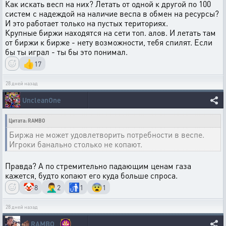
Как искать весп на них? Летать от одной к другой по 100
систем с надеждой на наличие веспа в обмен на ресурсы?
И это работает только на пустых териториях.
Крупные биржи находятся на сети топ. алов. И летать там
от биржи к бирже - нету возможности, тебя спилят. Если
бы ты играл - ты бы это понимал.
👍
17
28 дней назад
UncleanOne
Цитата: RAMBO
Биржа не может удовлетворить потребности в веспе.
Игроки банально столько не копают.
Правда? А по стремительно падающим ценам газа
кажется, будто копают его куда больше спроса.
🤡
🤦‍♂️
🚮
😨
8
2
1
1
28 дней назад
🐗
RAMBO