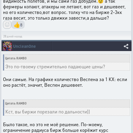
видимость полетов, и мы сами газ добудем.😉 а так
фермеры копают, атакеры не летают, вот газ и дешевеет,
но его количество,вот вопрос. толку что на бирже 2-3кк
газа весит, это только движки завести,а дальше?
👍
8
28 дней назад
UncleanOne
Цитата: RAMBO
Это по-твоему стремительно падающие цены?
Они самые. На графике количество Веспена за 1 КХ: если
оно растёт, значит, Веспен дешевеет.
Цитата: RAMBO
Кст, вы биржи порезали по дальности))
Было такое, но это не моё решение. По-моему,
ограничение радиуса бирж больше корёжит курс