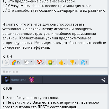
1 / Это предложение было внесено тобой.
2 / У VasyaMalevich есть веские причины для этого.
3 / Это способствует созданию дендрариум и их развитию.
Я считаю, что эта игра должна способствовать
установлению связей между игроками и поощрять
организованные структуры и наиболее продуманные
альянсы. Коллективные усилия предпочтительнее
индивидуальных. Речь идет о том, чтобы поощрять особые
синергетические эффекты.
KTOH
🌈
🐑
🤡
🤮
👍
👎
💦
15
11
5
4
3
2
1
28 дней назад
Nameless
KTOH
,
1. Закк, безусловно кусок говна.
2. Не факт , что у Васи есть веские причины, возможно
просто сыграла его ЛГБТ* составляющая.