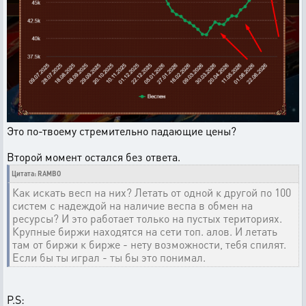
Это по-твоему стремительно падающие цены?
Второй момент остался без ответа.
Цитата: RAMBO
Как искать весп на них? Летать от одной к другой по 100
систем с надеждой на наличие веспа в обмен на
ресурсы? И это работает только на пустых териториях.
Крупные биржи находятся на сети топ. алов. И летать
там от биржи к бирже - нету возможности, тебя спилят.
Если бы ты играл - ты бы это понимал.
P.S: