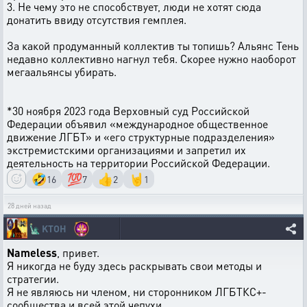
3. Не чему это не способствует, люди не хотят сюда
донатить ввиду отсутствия гемплея.
За какой продуманный коллектив ты топишь? Альянс Тень
недавно коллективно нагнул тебя. Скорее нужно наоборот
мегаальянсы убирать.
*30 ноября 2023 года Верховный суд Российской
Федерации объявил «международное общественное
движение ЛГБТ» и «его структурные подразделения»
экстремистскими организациями и запретил их
деятельность на территории Российской Федерации.
🤣
💯
👍
🤘
16
7
2
1
28 дней назад
🗽
KTOH
Nameless
, привет.
Я никогда не буду здесь раскрывать свои методы и
стратегии.
Я не являюсь ни членом, ни сторонником ЛГБТКС+-
сообщества и всей этой чепухи.