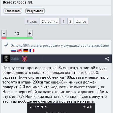
Всего голосов: 58.
Назад
2 страниц
1
2
Далее
13
Отмена 50% уплаты ресурсами у скупщика,вернуть как было
Zakk
Прошу сенат проголосовать,50% ставка,это чистой воды
обдиралово,это сколько я должен копить что бы 50%
отдать? Ниже скрин где обмен на 100кк газа миньки,мало
того что я отдам 200хд так ещё,48кк миньки должен
подарить? Я понимаю что жадность не имеет границ,но
Вася не перегибай,на каких твоих пирах я должен набить
эту миньку? Или какие шахты так копают,я уже молчу что
этот газ вообще не о чем,его и по летать не хватит,