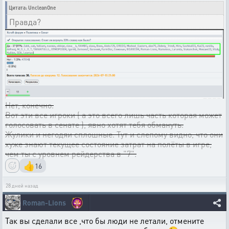
Цитата: UncleanOne
Правда?
Нет, конечно.
Вот эти все игроки ( а это всего лишь часть которая может
голосовать в сенате ), явно хотят тебя обмануть.
Жулики и негодяи сплошные. Тут и слепому видно, что они
хуже знают текущее состояние затрат на полёты в игре,
чем ты с уровнем рейдерства в "7".
👍
16
28 дней назад
Roman-Lions
Так вы сделали все ,что бы люди не летали, отмените