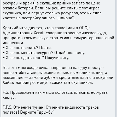
ресурсы и время, а скупщик принимает его по цене
ржавой батареи. Если вы решите слить флот через
скупщика, вам вернут столько ресурсов, что их едва
хватит на постройку одного "шпиона".
Краткий итог для тех, кто в танке (или в ОПС):
Администрация Xcraft совершила экономическое чудо,
превратив космическую стратегию в симулятор налоговой
инспекции.
• Хочешь воевать? Плати.
• Хочешь менять ресурсы? Отдай половину.
• Хочешь сдать флот? Получи фигу.
Вся эта многоходовочка направлена на одну простую
вещь: чтобы атакеры окончательно вымерли как вид, а
выжившие — зажали зубами кредитные карты и покупали
Хайды напрямую, минуя всяких там скупщиков.
P.S. Продолжаем как мыши колоться, плакать, но жрать
кактус.
P.P.S. Отмените туман! Отмените видимость треков
полетов! Верните "дружбу"!