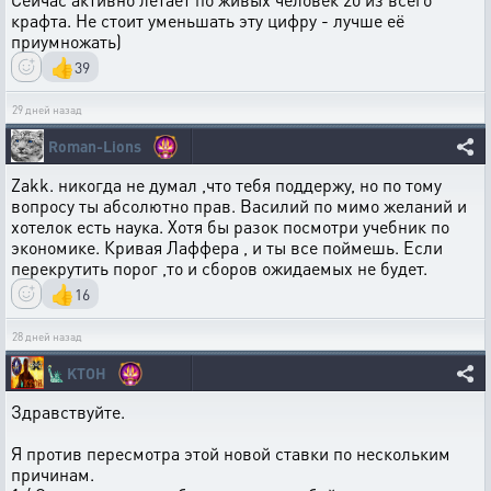
крафта. Не стоит уменьшать эту цифру - лучше её
приумножать)
👍
39
29 дней назад
Roman-Lions
Zakk. никогда не думал ,что тебя поддержу, но по тому
вопросу ты абсолютно прав. Василий по мимо желаний и
хотелок есть наука. Хотя бы разок посмотри учебник по
экономике. Кривая Лаффера , и ты все поймешь. Если
перекрутить порог ,то и сборов ожидаемых не будет.
👍
16
28 дней назад
🗽
KTOH
Здравствуйте.
Я против пересмотра этой новой ставки по нескольким
причинам.