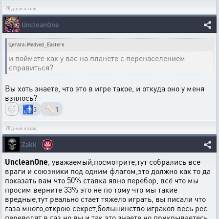
28 дней назад
UncleanOne
Цитата: Medved_Eastern
и поймете как у вас на планете с перенаселением
справиться?
Вы хоть знаете, что это в игре такое, и откуда оно у меня
взялось?
🚮
🦴
3
1
28 дней назад
Zakk
UncleanOne
, уважаемый,посмотрите,тут собрались все
враги и союзники под одним флагом,это должно как то да
показать вам что 50% ставка явно перебор, всё что мы
просим верните 33% это не по тому что мы такие
вредные,тут реально стает тяжело играть, вы писали что
газа много,открою секрет,большинство играков весь рес
переводят в газ,но вы и так это знаете но прикрываетесь