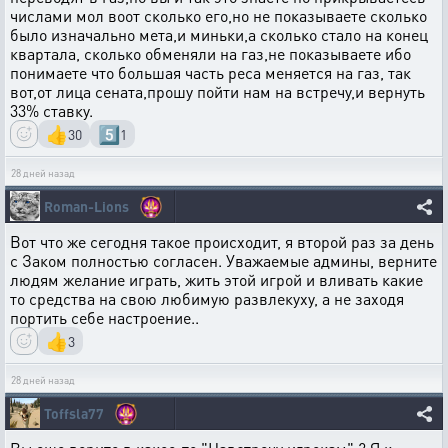
числами мол воот сколько его,но не показываете сколько
было изначально мета,и миньки,а сколько стало на конец
квартала, сколько обменяли на газ,не показываете ибо
понимаете что большая часть реса меняется на газ, так
вот,от лица сената,прошу пойти нам на встречу,и вернуть
33% ставку.
👍
5️⃣
30
1
28 дней назад
Roman-Lions
Вот что же сегодня такое происходит, я второй раз за день
с Заком полностью согласен. Уважаемые админы, верните
людям желание играть, жить этой игрой и вливать какие
то средства на свою любимую развлекуху, а не заходя
портить себе настроение..
👍
3
28 дней назад
Toffsla77