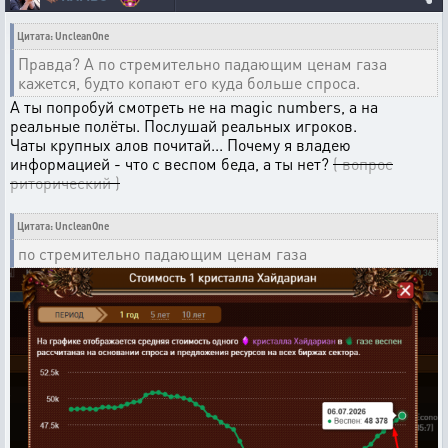
Цитата: UncleanOne
Правда? А по стремительно падающим ценам газа
кажется, будто копают его куда больше спроса.
А ты попробуй смотреть не на magic numbers, а на
реальные полёты. Послушай реальных игроков.
Чаты крупных алов почитай... Почему я владею
информацией - что с веспом беда, а ты нет?
( вопрос
риторический )
Цитата: UncleanOne
по стремительно падающим ценам газа