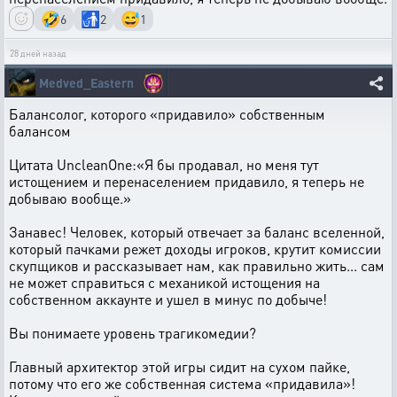
🤣
🚮
😅
6
2
1
28 дней назад
Medved_Eastern
Балансолог, которого «придавило» собственным
балансом
Цитата UncleanOne:«Я бы продавал, но меня тут
истощением и перенаселением придавило, я теперь не
добываю вообще.»
Занавес! Человек, который отвечает за баланс вселенной,
который пачками режет доходы игроков, крутит комиссии
скупщиков и рассказывает нам, как правильно жить... сам
не может справиться с механикой истощения на
собственном аккаунте и ушел в минус по добыче!
Вы понимаете уровень трагикомедии?
Главный архитектор этой игры сидит на сухом пайке,
потому что его же собственная система «придавила»!