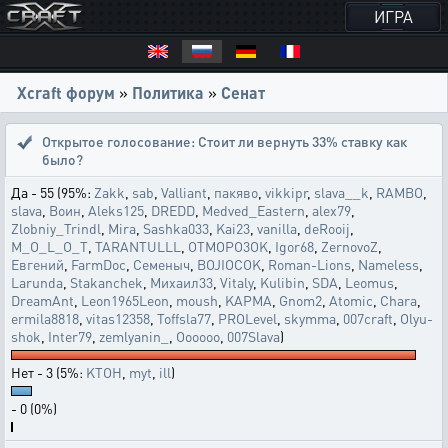
ИГРА
Xcraft форум
»
Политика
»
Сенат
Открытое голосование:
Стоит ли вернуть 33% ставку как
было?
Да - 55 (95%:
Zakk
,
sab
,
Valliant
,
пакяво
,
vikkipr
,
slava__k
,
RAMBO
,
slava
,
Воин
,
Aleks125
,
DREDD
,
Medved_Eastern
,
alex79
,
Zlobniy_Trindl
,
Mira
,
Sashka033
,
Kai23
,
vanilla
,
deRooij
,
M_O_L_O_T
,
TARANTULLL
,
OTMOPO3OK
,
Igor68
,
ZernovoZ
,
Евгений
,
FarmDoc
,
Семеныч
,
BOJIOCOK
,
Roman-Lions
,
Nameless
,
Larunda
,
Stakanchek
,
Михаил33
,
Vitaly
,
Kulibin
,
SDA
,
Leomus
,
DreamAnt
,
Leon1965Leon
,
moush
,
KAPMA
,
Gnom2
,
Atomic
,
Chara
,
ermila8818
,
vitas12358
,
Toffsla77
,
PROLevel
,
skymma
,
007craft
,
Olyu-
shok
,
Inter79
,
zemlyanin_
,
Oooooo
,
007Slava
)
Нет - 3 (5%:
KTOH
,
myt
,
ill
)
- 0 (0%)