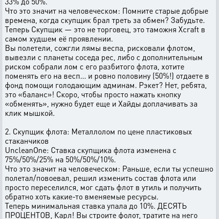
33% до 50%.
Что это значит на человеческом: Помните старые добрые
времена, когда скупщик брал треть за обмен? Забудьте.
Теперь Скупщик — это не торговец, это таможня Xcraft в
самом худшем её проявлении.
Вы полетели, сожгли лямы веспа, рисковали флотом,
вывезли с планеты соседа рес, либо с дополнительным
риском собрали лом с его разбитого флота, хотите
поменять его на весп... и ровно половину (50%!) отдаете в
фонд помощи голодающим админам. Рэкет? Нет, ребята,
это «баланс»! Скоро, чтобы просто нажать кнопку
«обменять», нужно будет еще и Хайды доплачивать за
клик мышкой.
2. Скупщик флота: Металлолом по цене пластиковых
стаканчиков
UncleanOne: Ставка скупщика флота изменена с
75%/50%/25% на 50%/50%/10%.
Что это значит на человеческом: Раньше, если ты успешно
полетал/повоевал, решил изменить состав флота или
просто переселился, мог сдать флот в утиль и получить
обратно хоть какие-то вменяемые ресурсы.
Теперь минимальная ставка упала до 10%. ДЕСЯТЬ
ПРОЦЕНТОВ, Карл! Вы строите фолот, тратите на него