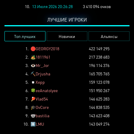
10.
13 Июля 2026 20:26:28
3 410 094 очков
ЛУЧШИЕ ИГРОКИ
Топ лучших
Новички
Альянсы
1.
🛑
GEORGY2018
422 149 295
2.
🏕️
1811961
217 238 683
3.
👁️
Mr_Jor
196 114 376
4.
⛏️
Drjusha
165 705 765
5.
◽
Xepp
159 123 078
6.
🍀
eeAnatolyee
151 950 267
7.
🏓
Vlad54
146 625 283
8.
🎓
OvCore
144 838 535
9.
🐨
bastilia
143 623 408
10.
8️⃣
LMU
143 049 274