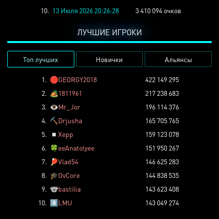
10.
13 Июля 2026 20:26:28
3 410 094 очков
ЛУЧШИЕ ИГРОКИ
Топ лучших
Новички
Альянсы
1.
🛑
GEORGY2018
422 149 295
2.
🏕️
1811961
217 238 683
3.
👁️
Mr_Jor
196 114 376
4.
⛏️
Drjusha
165 705 765
5.
◽
Xepp
159 123 078
6.
🍀
eeAnatolyee
151 950 267
7.
🏓
Vlad54
146 625 283
8.
🎓
OvCore
144 838 535
9.
🐨
bastilia
143 623 408
10.
8️⃣
LMU
143 049 274