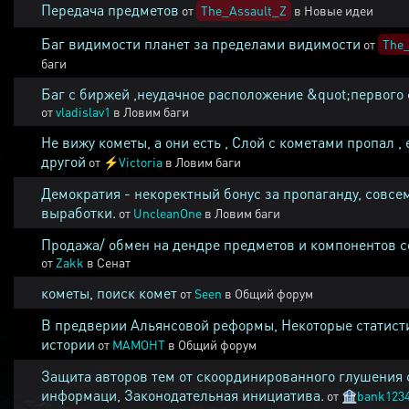
Передача предметов
от
The_Assault_Z
в
Новые идеи
Баг видимости планет за пределами видимости
от
The_
баги
Баг с биржей ,неудачное расположение &quot;первого 
от
vladislav1
в
Ловим баги
Не вижу кометы, а они есть , Слой с кометами пропал , 
другой
от
⚡
Victoria
в
Ловим баги
Демократия - некоректный бонус за пропаганду, совсе
выработки.
от
UncleanOne
в
Ловим баги
Продажа/ обмен на дендре предметов и компонентов 
от
Zakk
в
Сенат
кометы, поиск комет
от
Seen
в
Общий форум
В предверии Альянсовой реформы, Некоторые статист
истории
от
MAMOHT
в
Общий форум
Защита авторов тем от скоординированного глушения 
информаци, Законодательная инициатива.
от
🏦
bank123