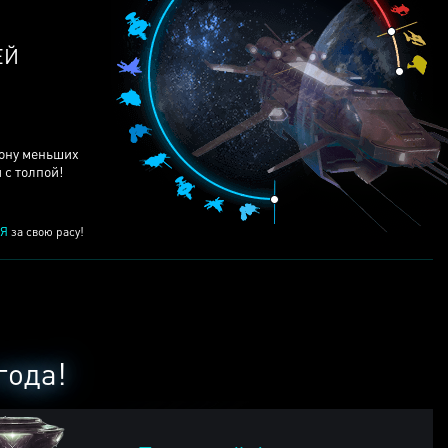
ЕЙ
рону меньших
 с толпой!
Я
за свою расу!
года!