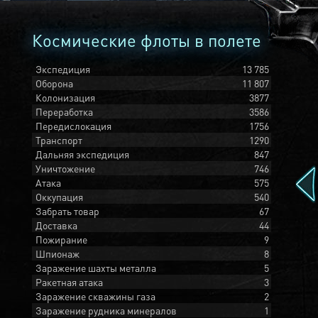
Космические флоты в полете
Экспедиция
13 785
Оборона
11 807
Колонизация
3877
Переработка
3586
Передислокация
1756
Транспорт
1290
Дальняя экспедиция
847
Уничтожение
746
Атака
575
Оккупация
540
Забрать товар
67
Доставка
44
Пожирание
9
Шпионаж
8
Заражение шахты металла
5
Ракетная атака
3
Заражение скважины газа
2
Заражение рудника минералов
1