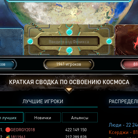
ков
1941 игроков
81
КРАТКАЯ СВОДКА ПО ОСВОЕНИЮ КОСМОСА
ЛУЧШИЕ ИГРОКИ
РАСПРЕДЕЛ
п лучших
Новички
Альянсы
Люди - 22 24
1.
🛑
GEORGY2018
422 149 150
Ксерджи - 81
2.
🏕️
1811961
217 289 828