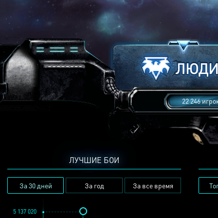
22 246 игро
ЛУЧШИЕ БОИ
За 30 дней
За год
За все время
То
5 137 020