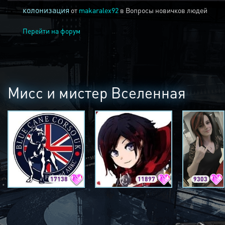
колонизация
от
makaralex92
в
Вопросы новичков людей
Перейти на форум
Мисс и мистер Вселенная
17138
11897
9303