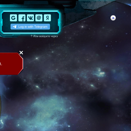
↑
Или войдите через
.