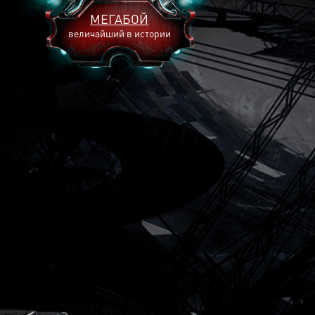
МЕГАБОЙ
величайший в истории
2893
2269
2240