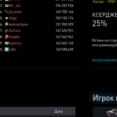
Тоссы - 1941
3.
👁️
Mr_Jor
196 249 926
4.
⛏️
Drjusha
165 705 166
КСЕРДЖ
5.
◽
Xepp
159 155 174
25%
6.
🍀
eeAnatolyee
151 950 399
7.
🎓
OvCore
147 423 931
8.
🏓
Vlad54
147 042 961
Встань на сто
9.
🐨
bastilia
143 602 165
или доминируй
0.
8️⃣
LMU
143 598 639
РЕГИСТРИРУЙС
Игрок 
Дата