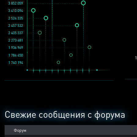
3 852 059
3 410 094
2 524 335
2 457 532
2 405 337
2 273 481
1 936 969
1 784 450
1
1 740 194
Свежие сообщения с форума
Форум