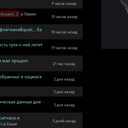
9 часов назад
Assault_Z
в
Ловим
10 часов назад
флагмана&quot; , ба
18 часов назад
есть трек к ней летит
19 часов назад
м мал процент
21 час назад
собранных в коцмасе
2 дня назад
2 дня назад
ические данные для
3 дня назад
сигнала и
5 дней назад
45
в
Сенат