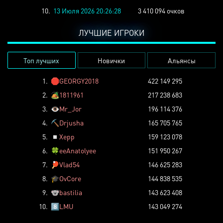
10.
13 Июля 2026 20:26:28
3 410 094 очков
ЛУЧШИЕ ИГРОКИ
Топ лучших
Новички
Альянсы
1.
🛑
GEORGY2018
422 149 295
2.
🏕️
1811961
217 238 683
3.
👁️
Mr_Jor
196 114 376
4.
⛏️
Drjusha
165 705 765
5.
◽
Xepp
159 123 078
6.
🍀
eeAnatolyee
151 950 267
7.
🏓
Vlad54
146 625 283
8.
🎓
OvCore
144 838 535
9.
🐨
bastilia
143 623 408
10.
8️⃣
LMU
143 049 274