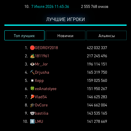
10.
7 Июля 2026 11:45:36
2 555 768 очков
ЛУЧШИЕ ИГРОКИ
Топ лучших
Новички
Альянсы
1.
🛑
GEORGY2018
422 032 337
2.
🏕️
1811961
217 245 496
3.
👁️
Mr_Jor
196 114 151
4.
⛏️
Drjusha
165 319 750
5.
◽
Xepp
159 025 560
6.
🍀
eeAnatolyee
151 950 267
7.
🏓
Vlad54
146 625 283
8.
🎓
OvCore
144 662 004
9.
🐨
bastilia
143 535 165
10.
8️⃣
LMU
141 278 669