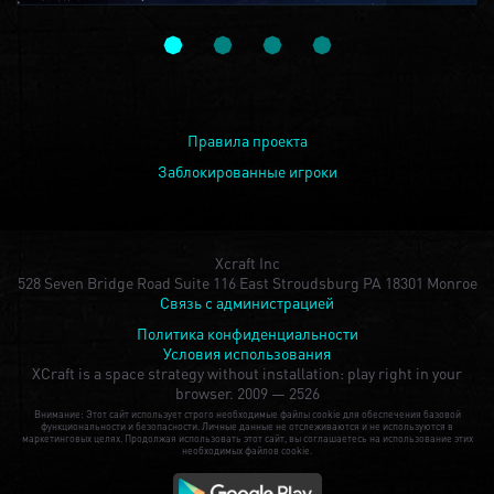
Правила проекта
Заблокированные игроки
Xcraft Inc
528 Seven Bridge Road Suite 116 East Stroudsburg PA 18301 Monroe
Связь с администрацией
Политика конфиденциальности
Условия использования
XCraft is a space strategy without installation: play right in your
browser.
2009 — 2526
Внимание: Этот сайт использует строго необходимые файлы cookie для обеспечения базовой
функциональности и безопасности. Личные данные не отслеживаются и не используются в
маркетинговых целях. Продолжая использовать этот сайт, вы соглашаетесь на использование этих
необходимых файлов cookie.