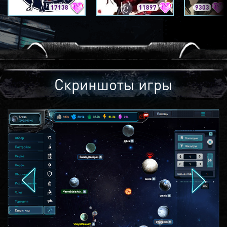
17138
11897
9303
Скриншоты игры