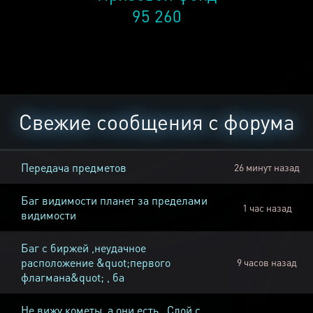
95 260
Свежие сообщения с форума
Передача предметов
26 минут назад
Баг видимости планет за пределами
1 час назад
видимости
Баг с биржей ,неудачное
расположение &quot;первого
9 часов назад
флагмана&quot; , ба
Не вижу кометы, а они есть , Слой с