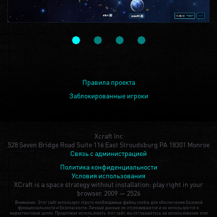
Правила проекта
Заблокированные игроки
Xcraft Inc
528 Seven Bridge Road Suite 116 East Stroudsburg PA 18301 Monroe
Связь с администрацией
Политика конфиденциальности
Условия использования
XCraft is a space strategy without installation: play right in your
browser.
2009 — 2526
Внимание: Этот сайт использует строго необходимые файлы cookie для обеспечения базовой
функциональности и безопасности. Личные данные не отслеживаются и не используются в
маркетинговых целях. Продолжая использовать этот сайт, вы соглашаетесь на использование этих