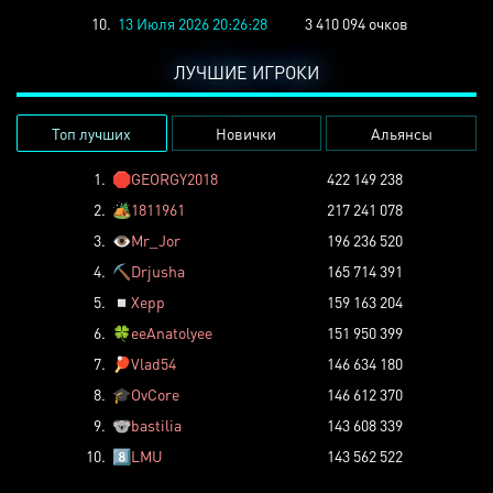
10.
13 Июля 2026 20:26:28
3 410 094 очков
ЛУЧШИЕ ИГРОКИ
Топ лучших
Новички
Альянсы
1.
🛑
GEORGY2018
422 149 238
2.
🏕️
1811961
217 241 078
3.
👁️
Mr_Jor
196 236 520
4.
⛏️
Drjusha
165 714 391
5.
◽
Xepp
159 163 204
6.
🍀
eeAnatolyee
151 950 399
7.
🏓
Vlad54
146 634 180
8.
🎓
OvCore
146 612 370
9.
🐨
bastilia
143 608 339
10.
8️⃣
LMU
143 562 522