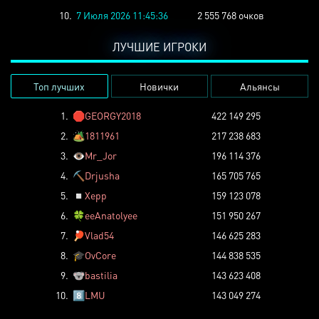
10.
7 Июля 2026 11:45:36
2 555 768 очков
ЛУЧШИЕ ИГРОКИ
Топ лучших
Новички
Альянсы
1.
🛑
GEORGY2018
422 149 295
2.
🏕️
1811961
217 238 683
3.
👁️
Mr_Jor
196 114 376
4.
⛏️
Drjusha
165 705 765
5.
◽
Xepp
159 123 078
6.
🍀
eeAnatolyee
151 950 267
7.
🏓
Vlad54
146 625 283
8.
🎓
OvCore
144 838 535
9.
🐨
bastilia
143 623 408
10.
8️⃣
LMU
143 049 274