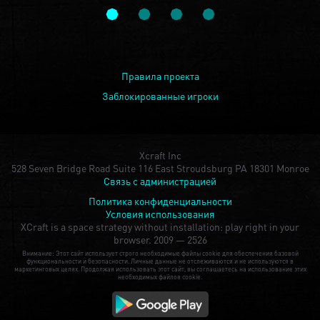
Правила проекта
Заблокированные игроки
Xcraft Inc
528 Seven Bridge Road Suite 116 East Stroudsburg PA 18301 Monroe
Связь с администрацией
Политика конфиденциальности
Условия использования
XCraft is a space strategy without installation: play right in your
browser.
2009 — 2526
Внимание: Этот сайт использует строго необходимые файлы cookie для обеспечения базовой
функциональности и безопасности. Личные данные не отслеживаются и не используются в
маркетинговых целях. Продолжая использовать этот сайт, вы соглашаетесь на использование этих
необходимых файлов cookie.