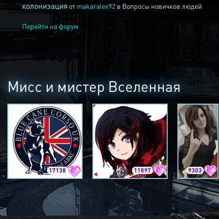
колонизация
от
makaralex92
в
Вопросы новичков людей
Перейти на форум
Мисс и мистер Вселенная
17138
11897
9303