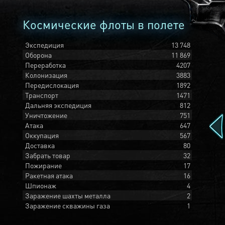
Космические флоты в полете
Экспедиция
13 748
Оборона
11 869
Переработка
4207
Колонизация
3883
Передислокация
1892
Транспорт
1471
Дальняя экспедиция
812
Уничтожение
751
Атака
647
Оккупация
567
Доставка
80
Забрать товар
32
Пожирание
17
Ракетная атака
16
Шпионаж
4
Заражение шахты металла
2
Заражение скважины газа
1