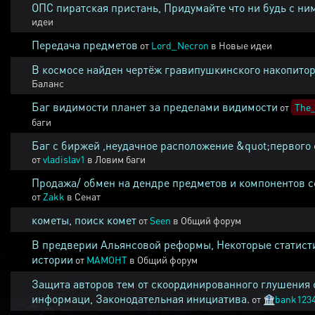
ОПС пиратская пристань, Придумайте что ни будь с ни
идеи
Передача предметов
от
Lord_Necron
в
Новые идеи
В космосе найден чертёж гравипушкинского накопитор
Баланс
Баг видимости планет за пределами видимости
от
The_
баги
Баг с биржей ,неудачное расположение &quot;первого 
от
vladislav1
в
Ловим баги
Продажа/ обмен на дендре предметов и компонентов 
от
Zakk
в
Сенат
кометы, поиск комет
от
Seen
в
Общий форум
В предверии Альянсовой реформы, Некоторые статист
истории
от
MAMOHT
в
Общий форум
Защита авторов тем от скоординированного глушения 
информаци, Законодательная инициатива.
от
🏦
bank123