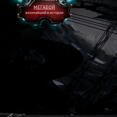
МЕГАБОЙ
величайший в истории
2893
2269
2240