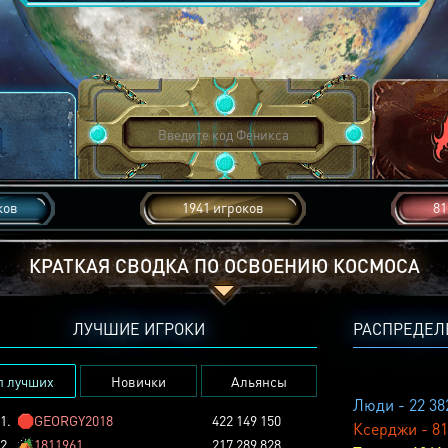
ков
1941 игроков
81
КРАТКАЯ СВОДКА ПО ОСВОЕНИЮ КОСМОСА
ЛУЧШИЕ ИГРОКИ
РАСПРЕДЕЛ
п лучших
Новички
Альянсы
Люди - 22 38
1.
🛑
GEORGY2018
422 149 150
Ксерджи - 81
2.
🏕️
1811961
217 289 828