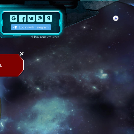
↑
Или войдите через
.