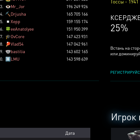
Тоссы - 1941
3.
👁️
Mr_Jor
196 249 926
4.
⛏️
Drjusha
165 705 166
ТОССОВ
5.
◽
Xepp
159 155 174
5%
6.
🍀
eeAnatolyee
151 950 399
7.
🎓
OvCore
147 423 931
8.
🏓
Vlad54
147 042 961
Встань на сто
9.
🐨
bastilia
143 602 165
или доминируй
0.
8️⃣
LMU
143 598 639
РЕГИСТРИРУЙС
Игрок 
Дата