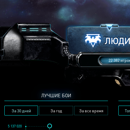
22 382 игро
ЛУЧШИЕ БОИ
За 30 дней
За год
За все время
То
5 137 020