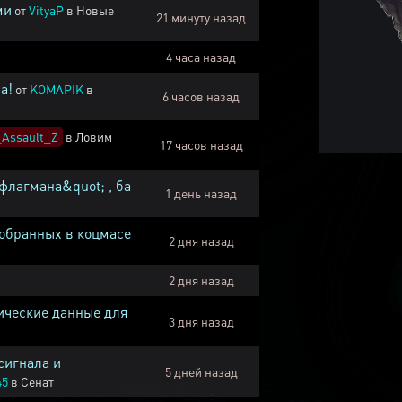
ми
от
VityaP
в
Новые
21 минуту назад
4 часа назад
а!
от
KOMAPIK
в
6 часов назад
Assault_Z
в
Ловим
17 часов назад
флагмана&quot; , ба
1 день назад
собранных в коцмасе
2 дня назад
2 дня назад
ические данные для
3 дня назад
сигнала и
5 дней назад
45
в
Сенат