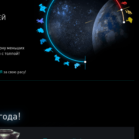
рону меньших
 с толпой!
Я
за свою расу!
года!