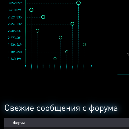
3 852 059
3 410 094
2 524 335
2 457 532
2 405 337
2 273 481
1 936 969
1 784 450
1
1 740 194
Свежие сообщения с форума
Форум