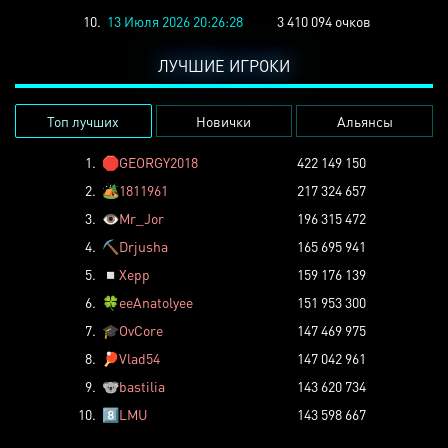
10.
13 Июля 2026 20:26:28
3 410 094 очков
ЛУЧШИЕ ИГРОКИ
Топ лучших
Новички
Альянсы
1.
🛑
GEORGY2018
422 149 150
2.
🏕️
1811961
217 324 657
3.
👁️
Mr_Jor
196 315 472
4.
⛏️
Drjusha
165 695 941
5.
◽
Xepp
159 176 139
6.
🍀
eeAnatolyee
151 953 300
7.
🎓
OvCore
147 469 975
8.
🏓
Vlad54
147 042 961
9.
🐨
bastilia
143 620 734
10.
8️⃣
LMU
143 598 667