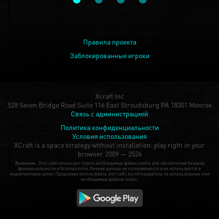
Правила проекта
Заблокированные игроки
Xcraft Inc
528 Seven Bridge Road Suite 116 East Stroudsburg PA 18301 Monroe
Связь с администрацией
Политика конфиденциальности
Условия использования
XCraft is a space strategy without installation: play right in your
browser.
2009 — 2526
Внимание: Этот сайт использует строго необходимые файлы cookie для обеспечения базовой
функциональности и безопасности. Личные данные не отслеживаются и не используются в
маркетинговых целях. Продолжая использовать этот сайт, вы соглашаетесь на использование этих
необходимых файлов cookie.